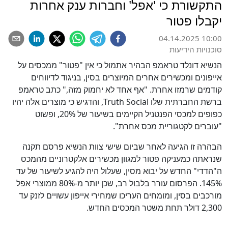
התקשורת כי 'אפל' וחברות ענק אחרות
יקבלו פטור
04.14.2025 10:00
סוכנויות הידיעות
הנשיא דונלד טראמפ הבהיר אתמול כי אין "פטור" ממכסים על
אייפונים ומכשירים אחרים המיוצרים בסין, בניגוד לדיווחים
קודמים שרמזו אחרת. "אף אחד לא יחמוק מזה," כתב טראמפ
ברשת החברתית שלו Truth Social, והדגיש כי מוצרים אלה יהיו
כפופים למכסי הפנטניל הקיימים בשיעור של 20%, ופשוט
"עוברים לקטגוריית מכס אחרת".
הבהרה זו הגיעה לאחר שביום שישי צוות הנשיא פרסם תקנה
שנראתה כמעניקה פטור למגוון מכשירים אלקטרוניים מהמכס
ה"הדדי" החדש על יבוא מסין, שעלול היה להגיע לשיעור של עד
145%. הפרסום עורר בלבול רב, שכן יותר מ-80% ממוצרי אפל
מורכבים בסין, ומומחים העריכו שמחירי אייפון עשויים לזנק עד
2,300 דולר תחת משטר המכסים החדש.