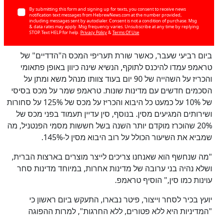
By submitting this form and signing up for texts, you consent to receive news
notification text messages from HebrewNews.com at the number provided,
including messages sent by autodialer. Consent is not a condition of purchase. Msg
& data rates may apply. Msg frequency varies. Unsubscribe at any time by replying
STOP. Text HELP for help.
Privacy Policy
&
Terms Of Use
ביום רביעי שעבר, כאשר שורת תעריפי המכס ה"הדדיים" של
טראמפ עמדו להיכנס לתוקף, הנשיא שינה כיוון באופן פתאומי
והכריז על השהייה של 90 יום בעוד צוותו מנהל משא ומתן על
הסכמים חדשים עם מדינות שונות. טראמפ שמר על מכס בסיסי
כן
75
%
של 10% על כמעט כל היבוא והכריז על מכס של 125% על סחורות
ושירותים המגיעים מסין. בנוסף, סין עדיין תעמוד בפני מכס של
20% שהוכרז מוקדם יותר השנה בשל חששות מסמי הפנטניל, מה
שמביא את השיעור הכולל על רוב היבוא מסין ל-145%.
"מה שנחשף הוא שאנחנו צריכים לייצר מוצרים בארצות הברית,
ושלא נהיה בני ערובה של מדינות אחרות, במיוחד מדינות סחר
עוינות כמו סין," הוסיף טראמפ.
יועץ בכיר לסחר וייצור, פיטר נבארו, התעקש ביום ראשון כי
"המדיניות היא ללא פטורים, ללא החרגות", למרות ההפוגה