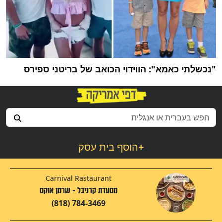
"נכשלתי כאמא": הווידוי הכואב של בריטני ספירס
+
הוסף בית עסק
Carnival Rastaurant
מסעדת קרניבל - שרמן אוקס
(818) 784-3469