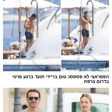
הפפראצי לא פספסו: טום בריידי תועד ברגע פרטי
בדרום צרפת