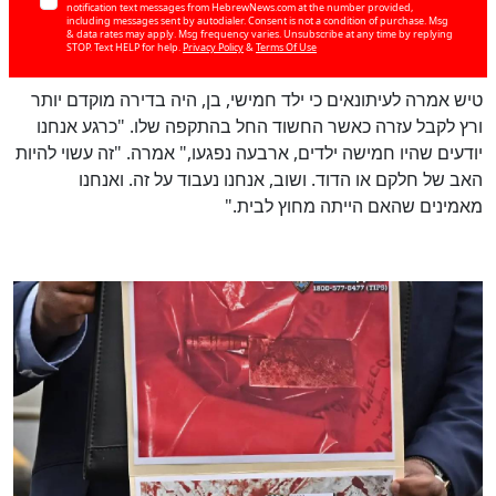
notification text messages from HebrewNews.com at the number provided,
including messages sent by autodialer. Consent is not a condition of purchase. Msg
& data rates may apply. Msg frequency varies. Unsubscribe at any time by replying
STOP. Text HELP for help.
Privacy Policy
&
Terms Of Use
טיש אמרה לעיתונאים כי ילד חמישי, בן, היה בדירה מוקדם יותר
ורץ לקבל עזרה כאשר החשוד החל בהתקפה שלו. "כרגע אנחנו
יודעים שהיו חמישה ילדים, ארבעה נפגעו," אמרה. "זה עשוי להיות
האב של חלקם או הדוד. ושוב, אנחנו נעבוד על זה. ואנחנו
מאמינים שהאם הייתה מחוץ לבית."