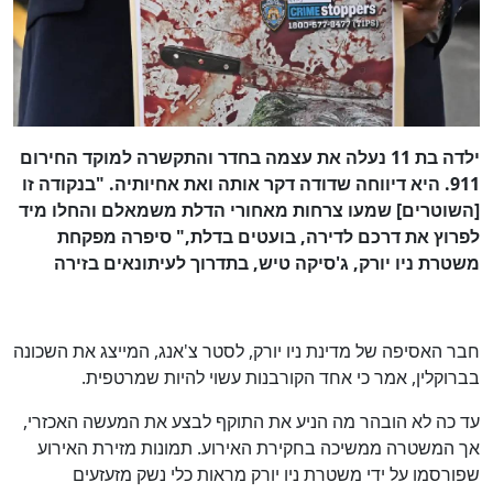
כן
100
%
ילדה בת 11 נעלה את עצמה בחדר והתקשרה למוקד החירום
911. היא דיווחה שדודה דקר אותה ואת אחיותיה. "בנקודה זו
[השוטרים] שמעו צרחות מאחורי הדלת משמאלם והחלו מיד
לפרוץ את דרכם לדירה, בועטים בדלת," סיפרה מפקחת
משטרת ניו יורק, ג'סיקה טיש, בתדרוך לעיתונאים בזירה
חבר האסיפה של מדינת ניו יורק, לסטר צ'אנג, המייצג את השכונה
בברוקלין, אמר כי אחד הקורבנות עשוי להיות שמרטפית.
עד כה לא הובהר מה הניע את התוקף לבצע את המעשה האכזרי,
אך המשטרה ממשיכה בחקירת האירוע. תמונות מזירת האירוע
שפורסמו על ידי משטרת ניו יורק מראות כלי נשק מזעזעים