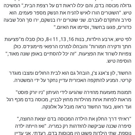
גדולה מכוסה בדם, והם יכלו לראות דם על רצפת הבית," המשיכה
טיש. "השוטרים הורו לאיש להניח את הנשק מספר פעמים. הוא
סירב והתקדם לעברם. שני שוטרים ירו בנשקם, ירו סך הכל שבעה
כדורים, פגעו בחשוד, וסיימו את האיום."
לפי טיש, ארבע הילדות, בנות 16, 13, 11 ו-8, כולן סבלו מ"פציעות
חתך ודקירה חמורות" והובהלו למרכז הרפואי מיימונידס. כולן
צפויות לשרוד את הפציעות. "זה יכל להסתיים באופן שונה מאוד,"
הוסיפה טיש.
החשוד, לון צ'אנג צ'ן, הובהל גם הוא לבית החולים ומצבו מוגדר
קריטי. המניע להתקפה האכזרית עדיין נחקר על ידי המשטרה.
תמונות מזעזעות מהזירה שהגיעו לידי העיתון "ניו יורק פוסט"
מראות לפחות אחת מהילדות מחוץ לבניין, מכוסה בדם מכף רגל
ועד ראש, בעוד החשוד נראה מובל על אלונקה.
"ראיתי דרך החלון את הילדה המכוסה בדם יוצאת החוצה,"
סיפרה שכנה שביקשה להזדהות רק כמריה. "ואז הייתה ילדה
נוספת. שתי הילדות פשוט היו מכוסות בדם. רעדתי. אני עדיין