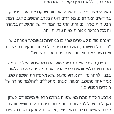
מהזירה, כולל את סכין הקצבים המדממת.
האירוע מצטרף לשורת אירועי אלימות שפקדו את העיר ניו יורק
בחודשים האחרונים, מעוררים דאגה בקרב התושבים לגבי רמת
הבטיחות בעיר. עם זאת, התגובה המהירה של המשטרה במקרה
זה ככל הנראה מנעה תוצאות טרגיות יותר.
"אנחנו מודים לשוטרים שהגיבו במהירות ובאומץ," אמרה טיש.
"הודות לנחישותם, נמנעה טרגדיה גדולה יותר. החקירה ממשיכה,
ואנו נשתף את הציבור בעדכונים נוספים כשיהיו."
בינתיים, תושבי האזור הביעו זעזוע והלם מהאירוע האלים, וכמה
מהם סיפרו לעיתונאים כי לא הכירו את המשפחה שעברה לגור
בבניין לאחרונה. "זה אירוע מזעזע שלא מאפיין את השכונה שלנו,"
אמר אחד מתושבי האזור. "אנחנו מתפללים להחלמה מהירה של
הילדים הפצועים."
ארבע הילדות נותרו מאושפזות במרכז הרפואי מיימונידס, כשהן
מקבלות טיפול לפציעותיהן החמורות. בית החולים הוציא הודעה
קצרה שאישרה כי הן במצב יציב, אך סירב לספק פרטים נוספים