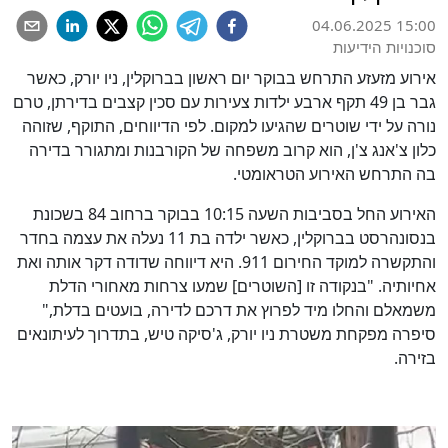
04.06.2025 15:00
סוכנויות הידיעות
אירוע מזעזע התרחש בבוקר יום ראשון בברוקלין, ניו יורק, כאשר
גבר בן 49 תקף ארבע ילדות צעירות עם סכין קצבים בדירתן, טרם
נורה על ידי שוטרים שהגיעו למקום. לפי הדיווחים, התוקף, שזוהה
כלון צ'אנג צ'ן, הוא קרוב משפחה של הקורבנות ומתגורר בדירה
בה התרחש האירוע הטראומטי.
האירוע החל בסביבות השעה 10:15 בבוקר ברחוב 84 בשכונת
בנסונהרסט בברוקלין, כאשר ילדה בת 11 נעלה את עצמה בחדר
והתקשרה למוקד החירום 911. היא דיווחה שדודה דקר אותה ואת
אחיותיה. "בנקודה זו [השוטרים] שמעו צרחות מאחורי הדלת
משמאלם והחלו מיד לפרוץ את דרכם לדירה, בועטים בדלת,"
סיפרה מפקחת משטרת ניו יורק, ג'סיקה טיש, בתדרוך לעיתונאים
בזירה.