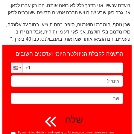
רועדת עכשיו. אני בדרך כלל לא רואה אותם. הם רק עברו לכאן.
אני גרה כאן שבע שנים ויש הרבה אנשים חדשים שעוברים לכאן."
שכן נוסף, הומברט הוארטה, סיפר: "הם הוציאו בחור על אלונקה,
כולו מדמם בלי חולצה. אני לא יודע מי זה היה, אבל הם ירו בו
פעמיים. הם הוציאו אותו ושמו אותו באמבולנס. כבן 40 בערך."
הרשמה לקבלת הניוזלטר היומי ועדכונים חשובים
שלח
By submitting this form and signing up for texts, you consent to receive news