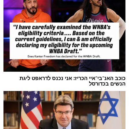
כוכב האנ־בי־איי הכריז: אני נכנס לדראפט ליגת
הנשים בכדורסל