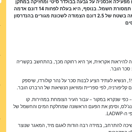
חלקת המים והחשמל של לוס אנג'לס (LADWP) מפעילה אכסניה על גבעה בבולדר סיטי ומחזיקה במתקן
נוסף בקרבת מקום עבור צוותים העובדים על קווי תמסורת חשמל. בנוסף, היא בעלת לפחות 14 דונם אדמה
ליד קהילת אגם לאס וגאס בהנדרסון, וחלקת אדמה בשטח של 2.5 דונם הצמודה לשכונת מגורים בהנדרסון
ויה להיראות אקראית, אך היא רחוקה מכך, בהתחשב בקשריה
סכר הובר.
כאשר הרברט הובר מונה למזכיר המסחר בשנת 1921, הנשיא לעתיד הציע לבנות סכר על נהר קולורדו, שיספק
קליפורניה, לפי ספריית ומוזיאון הנשיאות של הרברט הובר.
 כפי שנקרא במקור – עבור העיר הצומחת במהירות. קו
 למרכז לוס אנג'לס, וסימן את הפעם הראשונה שמחלקת המים והחשמל של
LADW.
שיכה להתרחב, במידה רבה הודות לאגם מיד, המאגר שנוצר