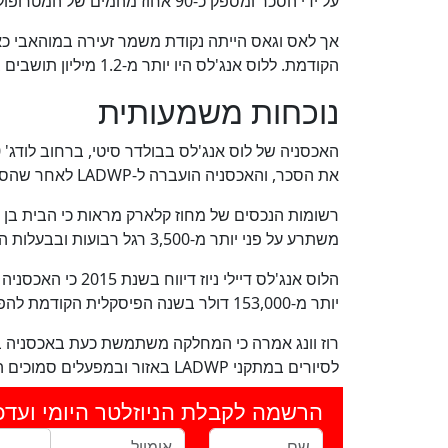
על ידי הסכר ומספק כ-90 אחוז מהמים של המטרופולין המדברית.
הקודמת. ללוס אנג'לס היו יותר מ-1.2 מיליון תושבים בשנת 1930, לעומת 5,165 בלאס וגאס.
נוכחות משמעותית
את הסכר, והאכסניה הועברה ל-LADWP לאחר שהסכר הושלם, אמרה דוברת LADWP, מיה רוז וונג.
משתרע על פני יותר מ-3,500 רגל רבועות ובבעלות העיר לוס אנג'לס.
הלוס אנג'לס דיילי 
יותר מ-153,000 דולר בשנה הפיסקלית הקודמת להפעלת הנכס.
רוז וונג אמרה כי המחלקה משתמשת כעת באכסניה ב
לסיורים במתקני LADWP באזור ובמפעלים סמוכים המספקים חשמל למחלקה.
הרשמה לקבלת הניוזלטר היומי ועדכ