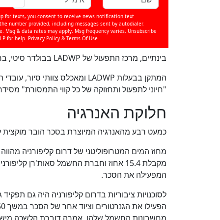
p for texts, you consent to receive news notification text
e number provided, including messages sent by autodialer.
se. Msg & data rates may apply. Msg frequency varies. Unsubscribe
LP for help.
Privacy Policy
&
Terms Of Use
בינתיים, מרכז התפעול של LADWP בבולדר סיטי, ברחוב וולס 690, מעסיק 13 עובדים ו-23 כלי רכב.
המתקן בבעלות LADWP ומאכלס צוותי 
"חיוני לתפעול ותחזוקה של כל קווי התמסורת" מסידר סי
חלוקת האנרגיה
כמעט רבע מהאנרגיה המיוצרת בסכר הובר מוקצית לנ
המפעילה את הסכר.
מחשבונות החשמל שלהן, אמרה דוברת הלשכה מיש