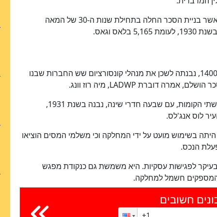
אך לאס וגאס הייתה נקודת משמר זעירה במוהאבי כאשר בניית הסכר החלה בתחילת שנות ה-30 של המאה
האכסניה של לוס אנג'לס בבולדר סיטי, ברחוב לודג' 1400, נבנתה לשכן את מנהלי קונסורציום שש החברות שבנו
רשומות הנכסים של מחוז קלארק מראות כי הבית בן שתי הקומות, עם שבעה חדרי שינה, נבנה בשנת 1931,
ניוז דיווח בשנת 2015 כי האכסניה היתה בשימוש מועט על ידי המחלקה וכי משלמי המסים הוציאו
עיקר לפגישות עסקיות. היא משמשת גם כנקודת מפגש
ונים חשובים