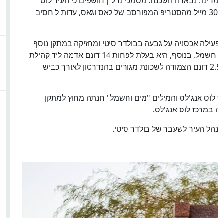
מדינת נבאדה השכנה. מסמכי נדל"ן חושפים כי העיר לוס
אנג'לס מחזיקה בפורטפוליו של נכסים במרחק של כ-30 מייל מהסטריפ המפורסם של לאס וגאס, עדות ליחסים
המים והחשמל של לוס אנג'לס (LADWP) מפעילה אכסניה על גבעה בבולדר סיטי ומחזיקה במתקן נוסף
בקרבת מקום עבור צוותים העובדים על קווי תמסורת חשמל. בנוסף, היא בעלת לפחות 14 דונם אדמה ליד קהילת
אגם לאס וגאס בהנדרסון, וחלקת אדמה בשטח של 2.5 דונם הצמודה לשכונת מגורים בהנדרסון לאורך כביש
לוס אנג'לס והמילים "מים וחשמל" חנתה מחוץ למתקן
נהל העיר לשעבר של בולדר סיטי.