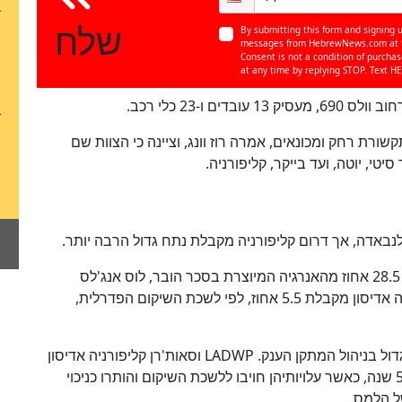
שלח
By submitting this form and signing u
messages from HebrewNews.com at th
Consent is not a condition of purcha
at any time by replying STOP. Text HE
סיור, עובדי תקשורת רחק ומכונאים, אמרה רוז וונג, וציינה כי הצוות שם
טי, יוטה, ועד בייקר, קליפורניה.
באדה, אך דרום קליפורניה מקבלת נתח גדול הרבה יותר.
כן
מחוז המים המטרופוליטני של דרום קליפורניה מהווה 28.5 אחוז מהאנרגיה המיוצרת בסכר הובר, לוס אנג'לס
100
%
מקבלת 15.4 אחוז וחברת החשמל סאות'רן קליפורניה אדיסון מקבלת 5.5 אחוז, לפי לשכת השיקום הפדרלית,
לסוכנויות ציבוריות בדרום קליפורניה היה גם תפקיד גדול בניהול המתקן הענק. LADWP וסאות'רן קליפורניה אדיסון
הפעילו את הגנרטורים וציוד אחר של הסכר במשך 50 שנה, כאשר עלויותיהן חויבו ללשכת השיקום והותרו כניכוי
ל הלמס.