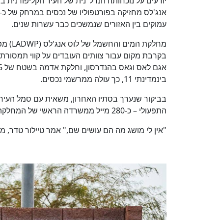
יודעים על נוכחותה הנדל"נית של העיר הקליפורנית ב
עמוקים בין האזורים שנמשכים כבר עשרות שנים.
מחלקת 
בינמדינתי 11, כך עולה ממרשמי נכסים.
בביקור שנערך בסתיו האחרון, משאית עם סמל העיר 
התפעולי – כ-280 מייל ממשרדה הראשי של המחלקה במרכז לוס אנג'לס.
"אין לי מושג מה הם עושים שם," אמר טיילור טדר, מ