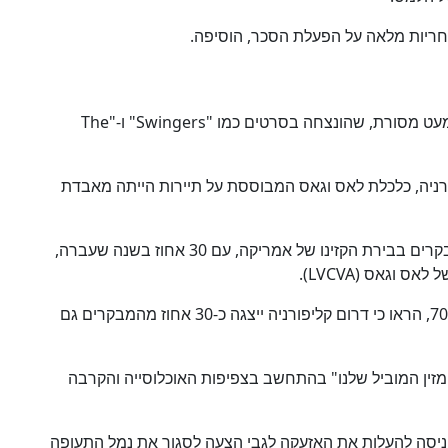
הנסיעה מלוס אנג'לס ללאס וגאס לבילוי סוער היא כמעט מסורת, שהונצחה בסרטים כמו "Swingers" ו-"The
ורניה, כלכלת לאס וגאס המבוססת על תיירות הייתה מאבדת
דרום קליפורניה מהווה את הנתח הגדול ביותר של מבקרים בבירת הקזינו של אמריקה, עם 30 אחוז בשנה שעברה,
 וגאס (LVCVA).
הנתונים המוקדמים ביותר הזמינים בקלות, משנות ה-70, הראו כי דרום קליפורניה ייצגה כ-30 אחוז מהמבקרים גם
מזין המוביל שלנו" בהתחשב בצפיפות האוכלוסייה והקרבה
-ג'ורנל ניסה להעלות את האזעקה לגבי הצעה לסגור את נמל התעופה