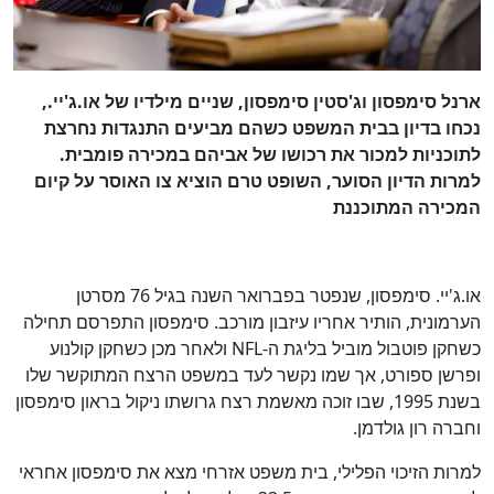
ארנל סימפסון וג'סטין סימפסון, שניים מילדיו של או.ג'יי.,
נכחו בדיון בבית המשפט כשהם מביעים התנגדות נחרצת
לתוכניות למכור את רכושו של אביהם במכירה פומבית.
למרות הדיון הסוער, השופט טרם הוציא צו האוסר על קיום
המכירה המתוכננת
או.ג'יי. סימפסון, שנפטר בפברואר השנה בגיל 76 מסרטן
הערמונית, הותיר אחריו עיזבון מורכב. סימפסון התפרסם תחילה
כשחקן פוטבול מוביל בליגת ה-NFL ולאחר מכן כשחקן קולנוע
ופרשן ספורט, אך שמו נקשר לעד במשפט הרצח המתוקשר שלו
בשנת 1995, שבו זוכה מאשמת רצח גרושתו ניקול בראון סימפסון
וחברה רון גולדמן.
למרות הזיכוי הפלילי, בית משפט אזרחי מצא את סימפסון אחראי