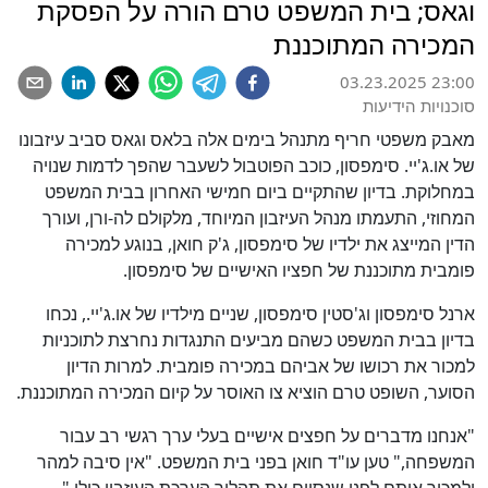
וגאס; בית המשפט טרם הורה על הפסקת
המכירה המתוכננת
03.23.2025 23:00
סוכנויות הידיעות
מאבק משפטי חריף מתנהל בימים אלה בלאס וגאס סביב עיזבונו
של או.ג'יי. סימפסון, כוכב הפוטבול לשעבר שהפך לדמות שנויה
במחלוקת. בדיון שהתקיים ביום חמישי האחרון בבית המשפט
המחוזי, התעמתו מנהל העיזבון המיוחד, מלקולם לה-ורן, ועורך
הדין המייצג את ילדיו של סימפסון, ג'ק חואן, בנוגע למכירה
פומבית מתוכננת של חפציו האישיים של סימפסון.
ארנל סימפסון וג'סטין סימפסון, שניים מילדיו של או.ג'יי., נכחו
בדיון בבית המשפט כשהם מביעים התנגדות נחרצת לתוכניות
למכור את רכושו של אביהם במכירה פומבית. למרות הדיון
הסוער, השופט טרם הוציא צו האוסר על קיום המכירה המתוכננת.
"אנחנו מדברים על חפצים אישיים בעלי ערך רגשי רב עבור
המשפחה," טען עו"ד חואן בפני בית המשפט. "אין סיבה למהר