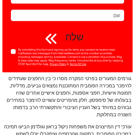
שלח
By submitting this form and signing up for texts, you consent to receive news
notification text messages from HebrewNews.com at the number provided,
including messages sent by autodialer. Consent is not a condition of purchase. Msg
& data rates may apply. Msg frequency varies. Unsubscribe at any time by replying
STOP. Text HELP for help.
Privacy Policy
&
Terms Of Use
גורמים המעורים בפרטי המקרה מסרו כי בין החפצים שעתידים
להימכר במכירה הפומבית המתוכננת נמצאים גביעים, מדליות,
תמונות אישיות, חפצי אספנות, וחפצים אישיים אחרים שהיו
בבעלותו של סימפסון. חלק מהפריטים עשויים להימכר במחירים
גבוהים במיוחד בשל העניין הציבורי והתקשורתי הרב בדמותו
השנויה במחלוקת.
עורכי דין המייצגים את משפחות ניקול בראון וגולדמן הביעו תמיכה
במכירה הפומבית, בתקווה שהכספים שיתקבלו יוכלו לשמש