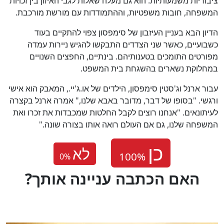
ציבוריות משמעותיות. הוא גם מעלה שאלות לגבי האיזון בין זכויות
המשפחה, חובות משפטיות, וההתמודדות עם מורשת מורכבת.
הדיון הבא בעניין העיזבון של סימפסון צפוי להתקיים בעוד
כשבועיים, כאשר שני הצדדים התבקשו להגיש ניירות עמדה
מפורטים התומכים בטענותיהם. בינתיים, החפצים השנויים
במחלוקת נשארים בהשגחת בית המשפט.
עבור ארנל וג'סטין סימפסון, הילדים של או.ג'יי., המאבק הוא אישי
ורגשי. "בסופו של דבר, מדובר באבא שלנו," אמרה ארנל בקצרה
לעיתונאים. "אנחנו רוצים לקבל החלטות שמכבדות את זכרו ואת
המשפחה שלנו, גם אם העולם רואה אותו בצורה שונה."
לא
0
%
?האם הכתבה עניינה אותך