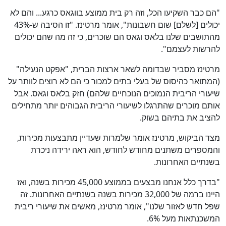
"הם כבר השקיעו הכל, וזה רק בית ממוצע בווגאס כרגע... והם לא
יכולים [לשלם] שום חשבונות", אומר מרטינז. "זו הסיבה ש-43%
מהתושבים שלנו בלאס וגאס הם שוכרים, כי זה מה שהם יכולים
להרשות לעצמם".
מרטינז מסביר שבדומה לשאר ארצות הברית, "אפקט הנעילה"
(המתואר כהיסוס של בעלי בתים למכור כי הם לא רוצים לוותר על
שיעורי הריבית הנמוכים הנוכחיים שלהם) חזק בלאס וגאס. אבל
אותם מוכרים שהתרגלו לשיעורי הריבית הגבוהים יותר מתחילים
להציב את בתיהם בשוק.
מצד הביקוש, מרטינז אומר שלמרות שעדיין מתבצעות מכירות,
והמספרים משתנים מחודש לחודש, הוא ראה ירידה ניכרת
בשנתיים האחרונות.
"בדרך כלל אנחנו מבצעים בממוצע 45,000 מכירות בשנה, ואז
היינו ברמה של 32,000 מכירות בשנה בשנתיים האחרונות. זה
שפל חדש לאזור שלנו", אומר מרטינז, מאשים את שיעורי ריבית
המשכנתאות מעל 6%.