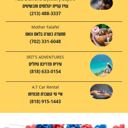
עזיז קניית יהלומים ותכשיטים
(213) 488-3337
Mother Falafel
מסעדה כשרה בלאס וגאס
(702) 331-6048
IRIT'S ADVENTURES
עירית מדריכת טיולים
(818) 633-0154
A.T Car Rental
איי טי השכרת מכוניות
(818) 915-1443