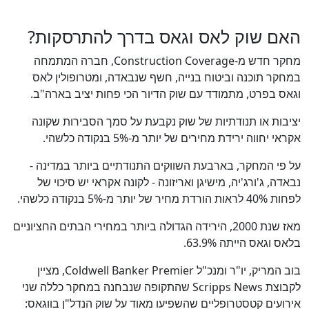
האם שוק לאס וגאס בדרך להתרסקות?
מחקר חדש מ-Construction Coverage, חברה המתמחה
במחקר תוכנה וביטוח בנייה, חשף שנבאדה, ומטרופולין לאס
וגאס בפרט, מתמודד עם שוק הדיור הכי פחות יציב בארה"ב.
כן
100
%
יציבות או תנודתיות של שוק נקבעת על סמך הסבירות שקונה
אקראי יחווה ירידת מחירים של יותר מ-5% בנקודה כלשהי.
על פי המחקר, בארבעת השווקים התנודתיים ביותר במדינה -
נבאדה, ג'ורג'יה, מישיגן ואריזונה - לקונה אקראי יש סיכוי של
לפחות 40% לראות הורדת מחיר של יותר מ-5% בנקודה כלשהי.
מאז שנת 2000, הירידה הגדולה ביותר במחירי הבתים החציוניים
בלאס וגאס הייתה 63.9%.
בוב המריק, יו"ר ומנכ"ל Coldwell Banker Premier, מציין
לקבוצת Scripps News שהתקופה שנבחנה במחקר כללה שני
אירועים קטסטרופליים שהשפיעו מאוד על שוק הנדל"ן בווגאס: