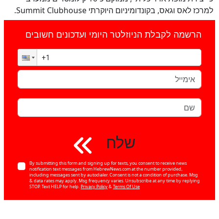
למרכז לאס וגאס, בקונדומיניום היוקרתי Summit Clubhouse.
הרשמה לקבלת הניוזלטר היומי ועדכונים חשובים
שלח
By submitting this form and signing up for texts, you consent to receive news
notification text messages from HebrewNews.com at the number provided,
including messages sent by autodialer. Consent is not a condition of purchase. Msg
& data rates may apply. Msg frequency varies. Unsubscribe at any time by replying
STOP. Text HELP for help.
Privacy Policy
&
Terms Of Use