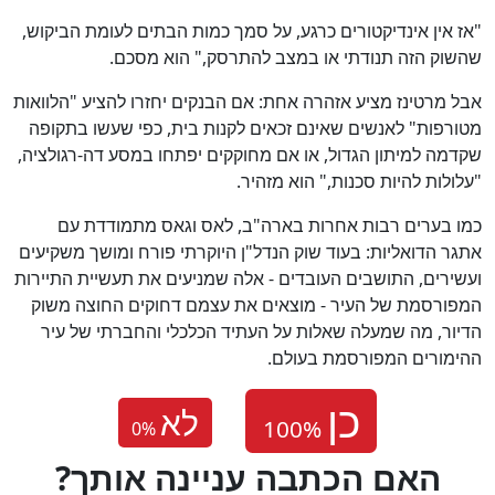
"אז אין אינדיקטורים כרגע, על סמך כמות הבתים לעומת הביקוש,
שהשוק הזה תנודתי או במצב להתרסק," הוא מסכם.
אבל מרטינז מציע אזהרה אחת: אם הבנקים יחזרו להציע "הלוואות
מטורפות" לאנשים שאינם זכאים לקנות בית, כפי שעשו בתקופה
שקדמה למיתון הגדול, או אם מחוקקים יפתחו במסע דה-רגולציה,
"עלולות להיות סכנות," הוא מזהיר.
כמו בערים רבות אחרות בארה"ב, לאס וגאס מתמודדת עם
אתגר הדואליות: בעוד שוק הנדל"ן היוקרתי פורח ומושך משקיעים
ועשירים, התושבים העובדים - אלה שמניעים את תעשיית התיירות
המפורסמת של העיר - מוצאים את עצמם דחוקים החוצה משוק
הדיור, מה שמעלה שאלות על העתיד הכלכלי והחברתי של עיר
ההימורים המפורסמת בעולם.
לא
0
%
?האם הכתבה עניינה אותך