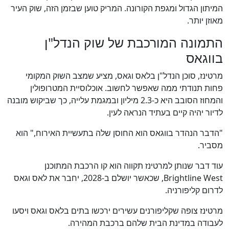
המיתון הגדול ומגפת הקורונה. המריק טוען שבזמן הזה, שוק העיר
מאוזן יותר.
התמונה המורכבת של שוק הנדל"ן
בווגאס
מרטינז, סוכן הנדל"ן בלאס וגאס, מציע שמצב השוק המקומי
פחות תנודתי ממה שאפשר לחשוב. אוכלוסיית המטרופולין
והמחוז הסובב היא כ-2.3 מיליון ובמגמת עלייה, כך שביקוש מובנה
לדיור יהיה קיים בעתיד הנראה לעין.
"הדבר הנהדר בווגאס הוא החוסן שלה בתעשיית האירוח," הוא
מסביר.
עוד דבר שנותן למרטינז תקווה הוא קו הרכבת המתוכנן
Brightline West, שכאשר יושלם ב-2028, יחבר את לאס וגאס
לדרום קליפורניה.
מרטינז צופה שקליפורנים עשירים ירכשו בתים בלאס וגאס ויסעו
לעבודה במדינת הבית שלהם ברכבת המהירה.