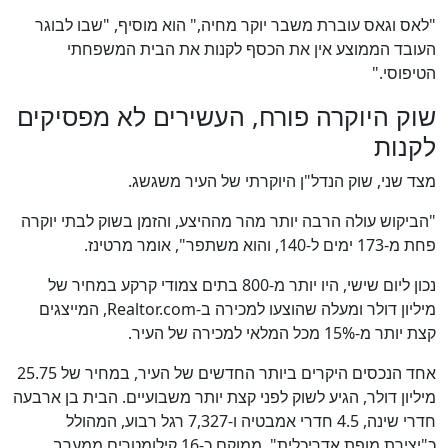
"לאס וגאס עוברת משבר יוקר מחיה," הוא מוסיף, "שבו לבוגר
העובד הממוצע אין את הכסף לקנות את הבית המשפחתי
הטיפוסי."
שוק היוקרה פורח, העשירים לא מפסיקים
לקנות
מצד שני, שוק הנדל"ן היוקרתי של העיר משגשג.
"הביקוש עולה הרבה יותר מהר מההיצע, והזמן בשוק לבתי יוקרה
פחת מ-173 ימים ל-140, והוא משתפר", אומר מרטינז.
נכון ליום שישי, היו יותר מ-800 בתים צמודי קרקע במחיר של
מיליון דולר ומעלה שהוצעו למכירה ב-Realtor.com, המייצגים
קצת יותר מ-15% מכל המלאי למכירה של העיר.
אחד הנכסים היקרים ביותר החדשים של העיר, במחיר של 25.75
מיליון דולר, הגיע לשוק לפני קצת יותר משבועיים. הבית בן ארבעה
חדרי שינה, 4.5 חדרי אמבטיה ו-7,327 רגל רבוע, המהולל
כ"יצירת מופת אדריכלית", ממוקם כ-16 קילומטרים ממערב