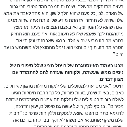
בעצם מתנתקים מהעולם. שינה זה המצב המדיטטיבי הכי גבוה
של האדם. לכן, כל פעם שהוא הלך לישון, הוא פחד לאבד את אמא
שלו ושהיא לא תחזור, אז התת מודע שלו פיתח איזה שהוא מנגנון
הגנה שהוא כל הזמן יונק, ואז בעצם המציצה והיניקה מהמוצץ
מתורגמת לכך שאמא שלו לא תעזוב אותו אף פעם. הוא החזיק
בטראומה הזו מרגע שהוא נולד- ברגע שאבחנתי וניקיתי את
הטראומה הזו, תוך יום וחצי הוא נגמל מהמוצץ ולא משתמש בו עד
היום״.
מבט בעמוד האינסטגרם של רויטל מציג שלל סיפורים של
ניסים ממש שעשתה, ולקוחות שעזרה להם
להתמודד עם
מגוון דברים.
רויטל: ״אני מסייעת למטופלים שלי לנקות מחלות מהגוף, גידולים,
כאבים, בעיות שינה, בעיות פוריות, כל כך הרבה תינוקות הגיעו
לעולם בזכות הטיפולים שלי וחלקם הם אנשים מפורסמים שכולם
מכירים״. בנוסף לכך, רויטל עושה גם טיפולים, יעוץ והדרכה,
לדוגמא בתחום הפנג שוואי, לעסקים וללקוחות פרטיים: ״הבית
שלנו משקף אותנו, אז אם משהו לא תקין בבית, הדבר כנראה
ישפיע עלינו ברמה הגופנית וברמה המשפחתית״.