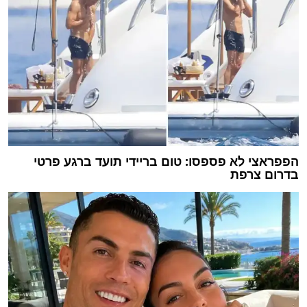
הפפראצי לא פספסו: טום בריידי תועד ברגע פרטי
בדרום צרפת