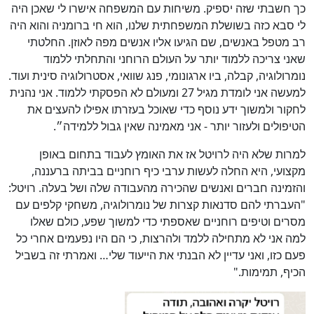
כך חשבתי שזה יספיק. משיחות עם המשפחה אישרו לי שאכן היה
לי סבא כזה בשושלת המשפחתית שלנו, הוא חי ברומניה והוא היה
רב מטפל באנשים, שם הגיעו אליו אנשים מפה לאוזן. החלטתי
שאני צריכה ללמוד יותר על העולם הרוחני והתחלתי ללמוד
נומרולוגיה, קבלה, ביו ארגונומי, פנג שוואי, אסטרולוגיה סינית ועוד.
למעשה אני לומדת מגיל 27 ומעולם לא הפסקתי ללמוד. אני נהנית
לחקור ולמשוך ידע נוסף כדי שאוכל בעזרתו אפילו להעצים את
הטיפולים ולעזור יותר - אני מאמינה שאין גבול ללמידה״.
למרות שלא היה לרויטל אז את האומץ לעבוד בתחום באופן
מקצועי, היא החלה לעשות ערבי כיף רוחניים בביתה ברעננה,
והזמינה חברים ואנשים שהכירה מהעבודה שלה ושל בעלה. רויטל:
"העברתי להם סדנאות קצרות של נומרולוגיה, משחקי קלפים עם
מסרים וטיפים רוחניים שאספתי כדי למשוך שפע, כולם שאלו
למה אני לא מתחילה ללמד ולהרצות, כי הם היו נפעמים אחרי כל
פעם כזו, ואני עדיין לא הבנתי את הייעוד שלי… ואמרתי זה בשביל
הכיף, תמימות."