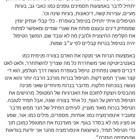
יתחיל לדבר באמצעות תסמינים גופנים כמו: כאבי גב, בעיות
מעיים, עצירות קשה, דיכאונות, בעיות שינה וכו'.
הטיפולים איתי יתחילו בטיפול בעופרת - כלי קבלי ועתיק יומין
שממתיק דינים ובעצם פותח את שערי שמיים ומאפשר לפתוח
את הקליפה החיצונית ולהבין מה לא עובד שם. המשך הטיפול
יהיה בטיפול בנרות קבליים לפי ע״ב שמות.
באמצעות הנרות אני מנקה את האדם בצורה פנימית כמו
באנטיביוטיקה ואני משחררת כל מה שצריך להשתחרר, ולאט לאט
דברים פשוט נפתחים. טיפול בעופרת נעשה דרך הטלפון, הוא די
קצר ואורך חמש דקות. הטיפול בנרות מורכב הרבה יותר והוא אינו
נעשה בנוכחות הלקוח. מדובר בנרות מיוחדים שאני מכינה
מהבסיס ויוצקת לתוכם את האנרגיות של המטופל. מרגישים את
הטיפול מרחוק על הגוף, כל אחד בצורה שונה, אבל תמיד לטובה.
הטיפול בנרות מאוד מעניין. לעיתים הפתיל של הנר ממש מדבר
ומעביר אינפורמציה כמו: אותיות, מספרים, מילים כמו: אור, שפע
או מציג מה לא בסדר בגוף. אני מעדכנת את המטופל כמובן תוך
כדי הטיפול תמיד, כשיוצאת אינפורמציה מהנר אני יודעת בוודאות
שהחסימה הוסרה״.