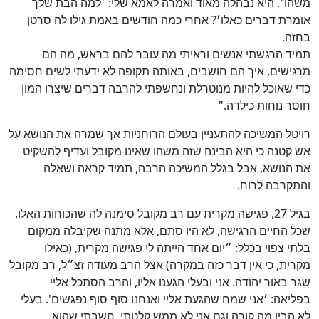
משהו׳. היא נבהלה מאוד ואמרה לאמא שלי: ׳למה הבת שלך
אומרת דברים כאלו׳? אחרי כמה חודשים באמת גילו לה סרטן
בחזה.
תמיד הרגשתי אנשים וראיתי מה עובר להם בראש, מה הם
מרגישים, איך הם חושבים, באותה תקופה לא ידעתי לשים חסימה
כדי שאוכל להיות מנוטרלת ונחשפתי להרבה דברים שיצרו המון
חוסר נוחות כילדה."
רויטל המשיכה להתעניין בעולם הרוחניות אך שמרה את הנושא על
אש קטנה כי היא הבינה שזה משהו שאינו מקובל ועדיף להשקיט
את הנושא, אבל בגלל המשיכה הרבה, תמיד קראה ושאלה
והתקרבה לרוח.
בגיל 27, פגישה מקרית עם רב מקובל סימנה לה שהכוחות האלו,
שכל החיים הרגישה, לא היו סתם, אלא מתנה שקיבלה ממקום
בלתי צפוי בכלל: ״יום אחד הייתה לי פגישה מקרית, (כאילו
מקרית, כי אין דבר כזה במקרה) אצל הרב מעודה זצ״ל, רב מקובל
שגר באור יהודה. אני ובעלי הגענו אליו, והרב הסתכל אליי
בפליאה: ׳אני שמח שהגעת אליי ואנחנו סוף סוף נפגשים'. בעלי
לא הבין מה קורה וגם אני לא ממש קלטתי, חשבתי שהוא