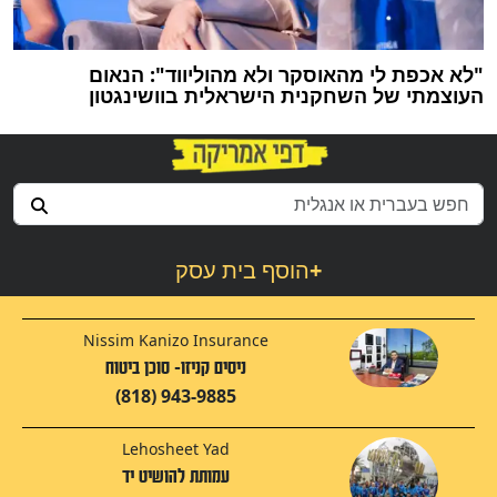
"לא אכפת לי מהאוסקר ולא מהוליווד": הנאום
העוצמתי של השחקנית הישראלית בוושינגטון
+
הוסף בית עסק
Nissim Kanizo Insurance
ניסים קניזו- סוכן ביטוח
(818) 943-9885
Lehosheet Yad
עמותת להושיט יד