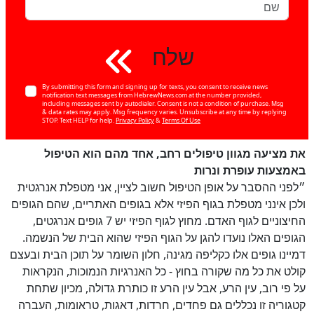
שלח
By submitting this form and signing up for texts, you consent to receive news
notification text messages from HebrewNews.com at the number provided,
including messages sent by autodialer. Consent is not a condition of purchase. Msg
& data rates may apply. Msg frequency varies. Unsubscribe at any time by replying
STOP. Text HELP for help.
Privacy Policy
&
Terms Of Use
את מציעה מגוון טיפולים רחב, אחד מהם הוא הטיפול
באמצעות עופרת ונרות
״לפני ההסבר על אופן הטיפול חשוב לציין, אני מטפלת אנרגטית
ולכן אינני מטפלת בגוף הפיזי אלא בגופים האתריים, שהם הגופים
החיצוניים לגוף האדם. מחוץ לגוף הפיזי יש 7 גופים אנרגטים,
הגופים האלו נועדו להגן על הגוף הפיזי שהוא הבית של הנשמה.
דמיינו גופים אלו כקליפה מגינה, חלון השומר על תוכן הבית ובעצם
קולט את כל מה שקורה בחוץ - כל האנרגיות הנמוכות, הנקראות
על פי רוב, עין הרע, אבל עין הרע זו כותרת גדולה, מכיון שתחת
קטגוריה זו נכללים גם פחדים, חרדות, דאגות, טראומות, העברה