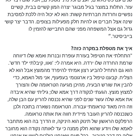
עזר. התלות במוצר בגיל מבוגר יצרה המון קשיים בבית, קשיים
נפשיים וחרדות חברתיות קשות: הוא לא יכול היה ללכת למסיבת
שינה אצל חברים או להיות חלק מפעילות בצופים. הדבר יצר קושי
גדול גם אצל המשפחה מפני שהם התביישו להזמין לו
בייביסיטר.״
איך את מטפלת במקרה כזה?
"התחלתי את הטיפול בעזרת עופרת ובנרות ואמא שלו דיווחה
שרמת החרדה שלו ירדה. היא אמרה לי: 'ואוו, קיבלתי ילד חדש'.
הוא גם התחיל להביע רצון אמיתי להיפרד מהמוצץ אבל הוא לא
הצליח. קבענו טיפול ביו ארגונומי בעפעוף, אני מול האמא, כדי
להבין את שורש הבעיה, מהיכן מגיעה הטראומה שלו והצורך
למצוץ מוצץ. הגעתי לנקודה דרך אמא שלו; גיליתי שהיא איבדה
את אמא שלה עשר שנים לפני שהיא נכנסה להריון עם הבן שלה,
וזה היה מאוד טראומתי עבורה. הטראומה נשארה בתוכה ולכן
כשנכנסה להריון העובר מיידית חווה את אותה טראומה.
הרפלקס הראשון של תינוק הוא היניקה, זו הדרך בה הוא מתחבר
כן
100
%
לאמא שלו ויודע שהוא חלק ממנה כי עד לאותה נקודה הוא מחובר
אליה רק דרך הטבור...בכל פעם שאנחנו הולכים לישון אז אנחנו