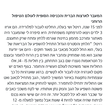
המעבר לארצות הברית והכניסה הסופית לעולם הטיפול
הרוחני
לפני 15 שנה, רויטל ושי בעלה, החליטו לעבור לפלורידה. הם ארזו
3 ילדים ויצאו להרפתקה משפחתית. היא סיפרה לי שהמעבר היה
מאתגר ומורכב מהמון בחינות שגרמו ללחץ ומתח שרק התעצם.
רויטל: ״הלחץ והסטרס הגדול התחיל להשפיע על הבריאות של
בעלי, הוא החל לסבול מכאבי גב מאוד חזקים - היום אני יודעת
שהגב הוא מה שמחזיק ומחבר את האדם בין הרוח לחומר ובעצם
כל הטראומות נעצרו שם בגב התחתון, בין חוליות l4 - l5, אלו
החוליות אשר משויכות לעולם העשייה והחומר. בגוף האדם יש
מקום לאנרגיה זכה לעבור ולא לקשיים. ברגע שאנרגיות כל כך
עוצמתיות נתקעות באיזור המשויך לחומר, הגב מתחיל לכאוב ואט
אט החוליות יתחילו להתפורר. הקושי להחזיק את המציאות הלא
פשוטה השפיע על הגב והנזק נתן אותותיו. שי לקח משככי כאבים
עד שכבר הוא לא יכל לסבול יותר. זה היה יום שישי והוא נכנס
לניתוח שהיה אמור להיות 4 שעות אבל נמשך למעלה מ- 12