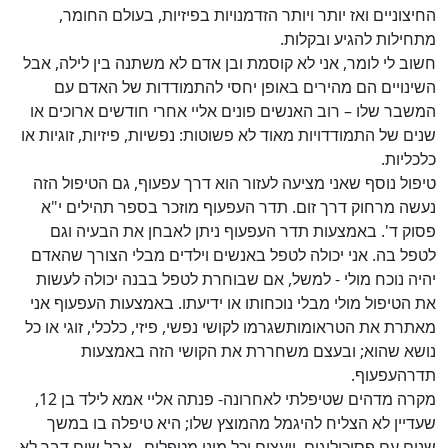
החיצוניים ואז יותר ויותר הזדמנויות בפיזיות, בעולם החומר,
מתחילות להגיע ובקלות.
חשוב לי לומר, אני לא קוסמת ובן אדם לא משתנה בין לילה, אבל
השינויים הם מהירים באופן יחסי להתמודדות של האדם עם
המשבר שלו – רוב האנשים פונים אליי אחרי חודשים ארוכים או
שנים של התמודדויות מאוד לא פשוטות: נפשיות, פיזיות, זוגיות או
כלכליות.
טיפול נוסף שאני מציעה לעזור הוא דרך עפעוף, גם הטיפול הזה
נעשה מרחוק דרך זום. תדר העפעוף מוזכר בספר תהילים י"א
פסוק ד'. באמצעות תדר העפעוף ניתן לאבחן את הבעיה וגם
לטפל בה. אני יכולה לטפל באנשים וילדים מבלי הצורך שהאדם
יהיה נוכח מולי - למשל, אם שבוחרת לטפל בבנה יכולה לעשות
את הטיפול מולי מבלי נוכחותו או ידיעתו. באמצעות העפעוף אני
מאתרת את הטראומותשגרמו לקושי נפשי, פיזי, כלכלי, זוגי או כל
נושא שהוא; ובעצם משחררת את הקושי הזה באמצעות
תדרהעפעוף.
מקרה מדהים שטיפלתי לאחרונה- פנתה אליי אמא לילד בן 12,
שעדיין לא הצליח להיגמל מהמוצץ שלו; היא טיפלה בו במשך
שנים עם פסיכולוגים, יועצים וכל מיני מטפלים,, אבל שום דבר לא