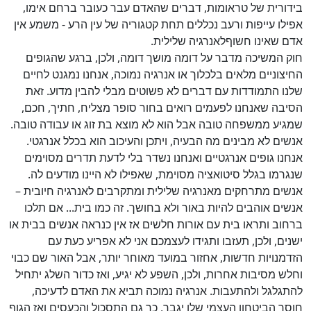
בידורית של טראומות, דברים שהאדם עבר כעובר ברחם אימו,
אפילו עייפות ורעב נכללים תחת קטגוריה של עין הרע - משמע אין
אדם שאינו חשוףלאנרגיה שלילית.
חוק המשיכה מדבר על דומה מושך דומה, ולכן, ברגע שהגופים
החיצוניים מלאים בלכלוך או אנרגיה נמוכה, אנחנו נמגנט לחיים
שלנו התמודדות עם דברים לא פשוטים מבלי להבין מדוע. זאת
הסיבה שאנחנו לפעמים רואים בחור סופר מצליח, חתיך, חכם,
שמגיע ממשפחה טובה אבל הוא לא מוצא בת זוג או עבודה טובה.
אנשים לא מבינים מה הבעיה, ויתכן והעיכוב הוא בכלל אנרגטי.
אנחנו גופים אנרגטיים ואנחנו נשדר בלי לדעת תדרים מסוימים
שנגרמו בגלל סיטואציה מסוימת, שאפילו לא היינו מודעים לה.
אנשים מתרחקים מאנרגיה שלילית ומתקרבים לאנרגיה חיובית –
אנשים אוהבים להיות באור ולא בחושך. זה כמו בית... אם תלכו
ברחוב ותראו בית עם אורות חלשים אז אין כנראה אנשים בבית או
ישנים, ולכן, תעזבו ותגידו לעצמכם אני לא אפריע כעת עם
הזדמנויות חדשות, אחזור במועד מאוחר יותר, אבל האור שם כבוי
וחלש מסיבות אחרות, ולכן, השפע לא יגיע, ואז כדור השלג יתחיל
להתגלגל ולהתעבות. אנרגיה נמוכה תביא את האדם לדעיכה,
חוסר הביטחון העצמי שלו יגבר, כך גם התסכול והכעסים ואז הגוף