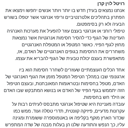
רויטל לוין קרן
אנחנו נמצאים בעידן חדש בו יותר ויותר אנשים יחפשו וימצאו את
הפתרון בתהליכים אלטרנטיביים וריפוי אנרגטי אשר יטפלו בשורש
הבעיה ולא רק בסימפטום.
טיפולי רוחני או אנרגטי בעצם עוזר להפעיל את מערכות האנרגיה
העדינות של הגוף כדי להסיר חסימות אנרגטיות אשר נמצאות
מחוץ לגוף הפיזי. כאשר המטפל או המטפלת האנרגטיים
משחררים את החסימות בגופים האנרגטיים של האדם, אז,
מתאפשרת בעצם יכולת טבעית של הגוף להבריא את עצמו.
אחד הכלים העוצמתיים שעוזרים לשחרר חסימות הוא ביו
ארגונומי שבו במהלך הטיפול המטפל מזמן את הגוף האנרגטי של
האדם, מטפל בחסימות ובטראומות המאובחנות, ובעצם הטיפול
הזה יתממש בגוף הפיזי של האדם או בנושא המתבקש שבו האדם
או הילד חש בחסימות.
עובדה מעניינת היא שטיפול אנרגטי מתבסס לעיתים רבות על
עקרונות מדעיים, פיזיקה קוונטית, תדרי טסלה ועוד. ממש כמו
שכדור הארץ מוקף בקליפה או באטמוספרה ששומרת ומגינה
עליו, כך הנפש והתודעה שלנו הן בעלות מבנה של שדה המתפרש