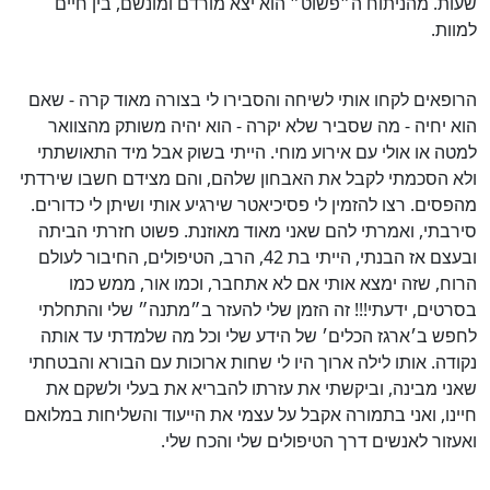
שעות. מהניתוח ה״פשוט״ הוא יצא מורדם ומונשם, בין חיים
למוות.
הרופאים לקחו אותי לשיחה והסבירו לי בצורה מאוד קרה - שאם
הוא יחיה - מה שסביר שלא יקרה - הוא יהיה משותק מהצוואר
למטה או אולי עם אירוע מוחי. הייתי בשוק אבל מיד התאושתתי
ולא הסכמתי לקבל את האבחון שלהם, והם מצידם חשבו שירדתי
מהפסים. רצו להזמין לי פסיכיאטר שירגיע אותי ושיתן לי כדורים.
סירבתי, ואמרתי להם שאני מאוד מאוזנת. פשוט חזרתי הביתה
ובעצם אז הבנתי, הייתי בת 42, הרב, הטיפולים, החיבור לעולם
הרוח, שזה ימצא אותי אם לא אתחבר, וכמו אור, ממש כמו
בסרטים, ידעתי!!! זה הזמן שלי להעזר ב״מתנה״ שלי והתחלתי
לחפש ב׳ארגז הכלים׳ של הידע שלי וכל מה שלמדתי עד אותה
נקודה. אותו לילה ארוך היו לי שחות ארוכות עם הבורא והבטחתי
שאני מבינה, וביקשתי את עזרתו להבריא את בעלי ולשקם את
חיינו, ואני בתמורה אקבל על עצמי את הייעוד והשליחות במלואם
ואעזור לאנשים דרך הטיפולים שלי והכח שלי.