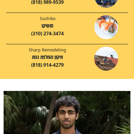
(818) 989-9539
Sushiko
סושיקו
(310) 274-3474
Sharp Remodeling
תיקון והחלפת גגות
(818) 914-4279