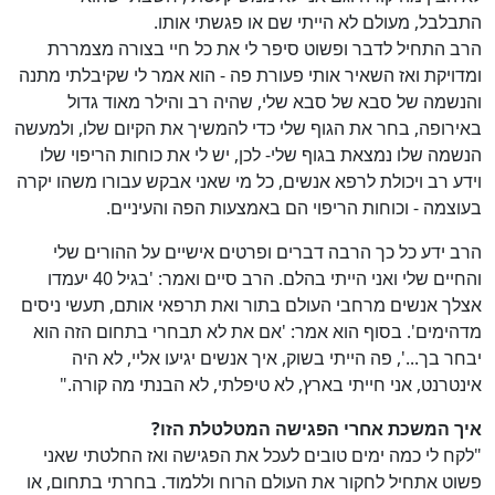
התבלבל, מעולם לא הייתי שם או פגשתי אותו.
הרב התחיל לדבר ופשוט סיפר לי את כל חיי בצורה מצמררת
ומדויקת ואז השאיר אותי פעורת פה - הוא אמר לי שקיבלתי מתנה
והנשמה של סבא של סבא שלי, שהיה רב והילר מאוד גדול
באירופה, בחר את הגוף שלי כדי להמשיך את הקיום שלו, ולמעשה
הנשמה שלו נמצאת בגוף שלי- לכן, יש לי את כוחות הריפוי שלו
וידע רב ויכולת לרפא אנשים, כל מי שאני אבקש עבורו משהו יקרה
בעוצמה - וכוחות הריפוי הם באמצעות הפה והעיניים.
הרב ידע כל כך הרבה דברים ופרטים אישיים על ההורים שלי
והחיים שלי ואני הייתי בהלם. הרב סיים ואמר: 'בגיל 40 יעמדו
אצלך אנשים מרחבי העולם בתור ואת תרפאי אותם, תעשי ניסים
מדהימים'. בסוף הוא אמר: 'אם את לא תבחרי בתחום הזה הוא
יבחר בך...', פה הייתי בשוק, איך אנשים יגיעו אליי, לא היה
אינטרנט, אני חייתי בארץ, לא טיפלתי, לא הבנתי מה קורה."
איך המשכת אחרי הפגישה המטלטלת הזו?
"לקח לי כמה ימים טובים לעכל את הפגישה ואז החלטתי שאני
פשוט אתחיל לחקור את העולם הרוח וללמוד. בחרתי בתחום, או