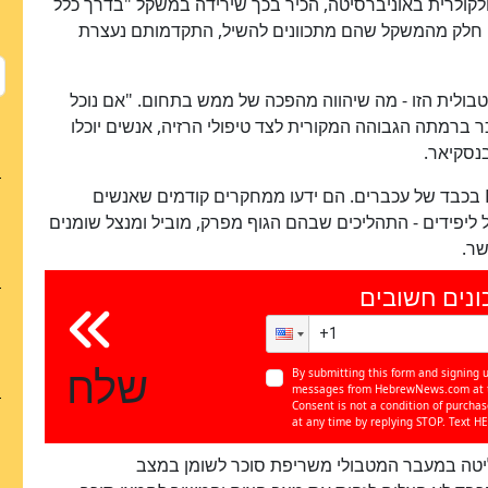
ולקולרית באוניברסיטה, הכיר בכך שירידה במשקל "בדרך כלל
חלק מהמשקל שהם מתכוונים להשיל, התקדמותם נעצרת
טבולית הזו - מה שיהווה מהפכה של ממש בתחום. "אם נוכל
ברמתה הגבוהה המקורית לצד טיפולי הרזיה, אנשים יוכלו
נסקיאר.
רבנסקיאר וצוותו חקרו את תפקידו של גן בשם Plvap בכבד של עכברים. הם ידעו ממחקרים קודמים שאנשים
ל ליפידים - התהליכים שבהם הגוף מפרק, מוביל ומנצל שומנים
שר.
ונים חשובים
שלח
By submitting this form and signing u
כן
messages from HebrewNews.com at th
100
%
Consent is not a condition of purcha
at any time by replying STOP. Text HE
ליטה במעבר המטבולי משריפת סוכר לשומן במצב