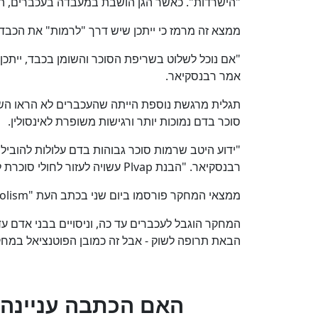
"הישרדות". כאשר הגן הושבת במעבדה בעכברים, הכ
ממצא זה מרמז כי ייתכן שיש דרך "לרמות" את הכבד 
"אם נוכל לשלוט בשריפת הסוכר והשומן בכבד, ייתכן 
אמר רבנסקיאר.
תגלית מרגשת נוספת הייתה שהעכברים לא הראו השפע
סוכר בדם נמוכות יותר ורגישות משופרת לאינסולין.
רבנסקיאר. "הבנת Plvap עשויה לעזור לחולי סוכרת לווסת טוב יותר את רמות הסוכר בדם בעתיד".
ממצאי המחקר פורסמו ביום שני בכתב העת "Cell Metabolism".
המחקר הוגבל לעכברים עד כה, וניסויים בבני אדם עדי
הבאת תרופה לשוק - אבל זה כמובן הפוטנציאל במחק
?האם הכתבה עניינה 