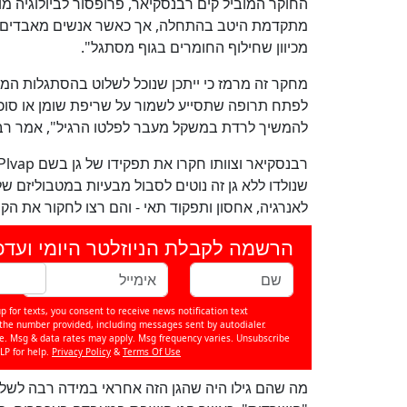
החוקר המוביל קים רבנסקיאר, פרופסור לביולוגיה מ
מתקדמת היטב בהתחלה, אך כאשר אנשים מאבדים 
מכיוון שחילוף החומרים בגוף מסתגל".
מחקר זה מרמז כי ייתכן שנוכל לשלוט בהסתגלות המ
לפתח תרופה שתסייע לשמור על שריפת שומן או סוכר 
להמשיך לרדת במשקל מעבר לפלטו הרגיל", אמר רב
שנולדו ללא גן זה נוטים לסבול מבעיות במטבוליזם ש
לאנרגיה, אחסון ותפקוד תאי - והם רצו לחקור את הק
הרשמה לקבלת הניוזלטר היומי ועדכ
p for texts, you consent to receive news notification text
e number provided, including messages sent by autodialer.
se. Msg & data rates may apply. Msg frequency varies. Unsubscribe
LP for help.
Privacy Policy
&
Terms Of Use
מה שהם גילו היה שהגן הזה אחראי במידה רבה לש