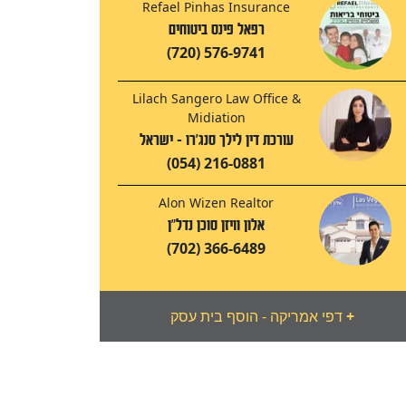
Refael Pinhas Insurance
רפאל פינס ביטוחים
(720) 576-9741
Lilach Sangero Law Office &
Midiation
עורכת דין לילך סנג'רו - ישראל
(054) 216-0881
Alon Wizen Realtor
אלון וויזן סוכן נדל"ן
(702) 366-6489
+
דפי אמריקה - הוסף בית עסק