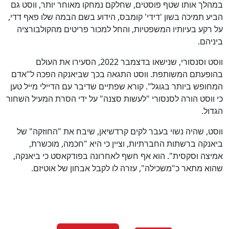
במהלך אותו שטף פוסטים, שחלקם נמחקו מאוחר יותר, ווסט גם
הביע תמיכה בשון 'דידי' קומבס, הידוע בשם הבמה שלו פאף דדי,
על רקע בעיותיו המשפטיות, והחל למכור פריטים מהקולבורציה
ביניהם.
ווסט וסנסורי, שנישאו בדצמבר 2022, הסעירו את העולם
בהופעתם המשותפת. ווסט התגאה בכך שביאנקה הפכה ל"אדם
המחופש ביותר בגוגל". קורא שפתיים שדיבר עם הדיילי מייל טען
כי ווסט הורה לסנסורי "לעשות סצנה" על ידי הסרת המעיל השחור
הגדול.
ווסט, שהיה נשוי בעבר לקים קרדשיאן, שיבח את "החוזקה" של
ביאנקה ברשתות החברתיות, וציין כי היא "חכמה, מוכשרת,
אמיצה וסקסית". הוא אף חשף לאחרונה בפודקאסט כי ביאנקה,
שהוא מתאר כ"משכילה", עזרה לו לקבל אבחון של אוטיזם.