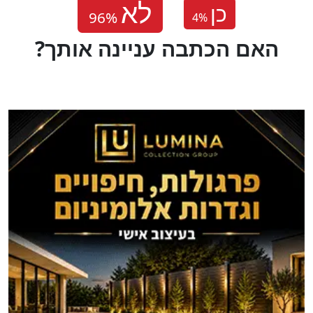
כן
4
%
?האם הכתבה עניינה אותך