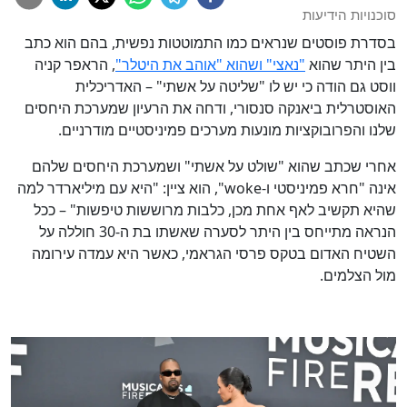
סוכנויות הידיעות
בסדרת פוסטים שנראים כמו התמוטטות נפשית, בהם הוא כתב
בין היתר שהוא
"נאצי" ושהוא "אוהב את היטלר"
, הראפר קניה
ווסט גם הודה כי יש לו "שליטה על אשתי" – האדריכלית
האוסטרלית ביאנקה סנסורי, ודחה את הרעיון שמערכת היחסים
שלנו והפרובוקציות מונעות מערכים פמיניסטיים מודרניים.
אחרי שכתב שהוא "שולט על אשתי" ושמערכת היחסים שלהם
אינה "חרא פמיניסטי ו-woke", הוא ציין: "היא עם מיליארדר למה
שהיא תקשיב לאף אחת מכן, כלבות מרוששות טיפשות" – ככל
הנראה מתייחס בין היתר לסערה שאשתו בת ה-30 חוללה על
השטיח האדום בטקס פרסי הגראמי, כאשר היא עמדה עירומה
מול הצלמים.