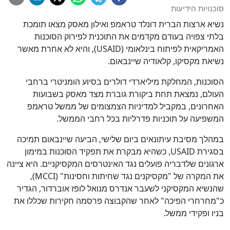
סוכנויות הידיעות
נשיא ארצות הברית דונלד טראמפ ואילון מאסק מצאו תומכת
בלתי צפויה בעודם מקדמים את התוכנית לפירוק הסוכנות
האמריקאית לפיתוח בינלאומי (USAID), והיא לא אחרת מאשר
נשיאת מקסיקו, קלאודיה שיינבאום.
הסוכנות, המחלקת מיליארדי דולרים בסיוע הומניטרי ברחבי
העולם, נמצאת תחת ביקורת גוברת מצד מאסק בשבועות
האחרונים, במקביל למדיניות הצמצומים של ממשל טראמפ
המשפיעה על תוכניות פדרליות בכל רחבי הממשל.
במהלך מסיבת עיתונאים ביום שלישי, הביעה שיינבאום תמיכה
בסגירת USAID, כשהיא מבקרת את תפקיד הסוכנות במימון
ארגונים שלדבריה פועלים נגד האינטרסים המקסיקניים. היא ציינה
את המקרה של "מקסיקנים נגד שחיתות וחסינות" (MCCI),
שהנשיא המקסיקני לשעבר אנדרס מנואל לופז אוברדור, הגדיר
כ"מחרחרי הפיכה" לאחר שהקבוצה פרסמה חקירות שכללו את
בניו ופקידי ממשל.