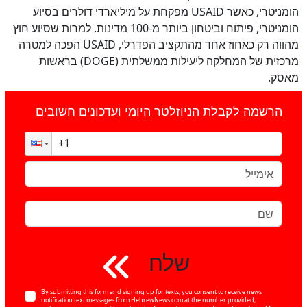
הומניטרי, כאשר USAID מפקחת על מיליארדי דולרים בסיוע
הומניטרי, פיתוח וביטחון ביותר מ-100 מדינות. למרות שסיוע חוץ
מהווה רק כאחוז אחד מהתקציב הפדרלי, USAID הפכה למטרה
מרכזית של המחלקה ליעילות ממשלתית (DOGE) בראשות
מאסק.
הרשמה לקבלת הניוזלטר היומי ועדכונים חשובים
שלח
By submitting this form and signing up for texts, you consent to receive news
notification text messages from HebrewNews.com at the number provided,