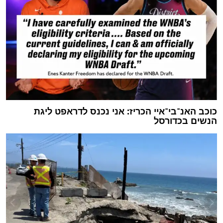
כוכב האנ־בי־איי הכריז: אני נכנס לדראפט ליגת
הנשים בכדורסל