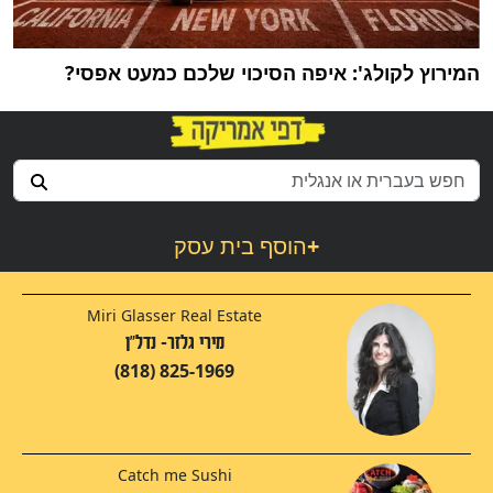
המירוץ לקולג': איפה הסיכוי שלכם כמעט אפסי?
+
הוסף בית עסק
Miri Glasser Real Estate
מירי גלזר- נדל"ן
(818) 825-1969
Catch me Sushi