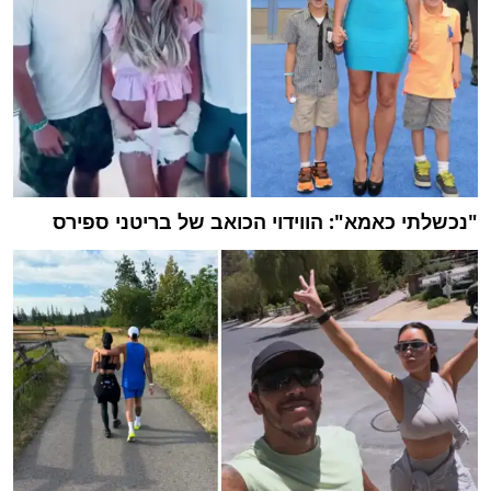
"נכשלתי כאמא": הווידוי הכואב של בריטני ספירס