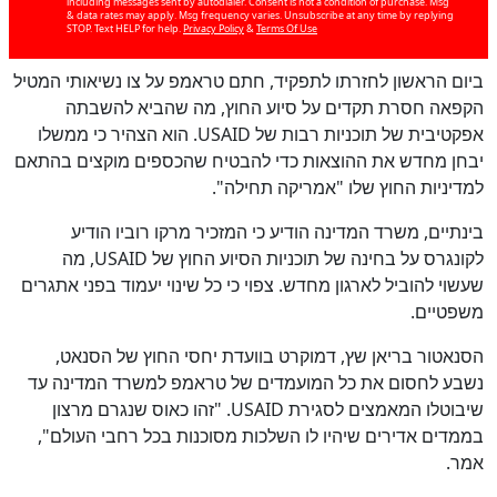
including messages sent by autodialer. Consent is not a condition of purchase. Msg
& data rates may apply. Msg frequency varies. Unsubscribe at any time by replying
STOP. Text HELP for help.
Privacy Policy
&
Terms Of Use
ביום הראשון לחזרתו לתפקיד, חתם טראמפ על צו נשיאותי המטיל
הקפאה חסרת תקדים על סיוע החוץ, מה שהביא להשבתה
כן
אפקטיבית של תוכניות רבות של USAID. הוא הצהיר כי ממשלו
100
%
יבחן מחדש את ההוצאות כדי להבטיח שהכספים מוקצים בהתאם
למדיניות החוץ שלו "אמריקה תחילה".
בינתיים, משרד המדינה הודיע כי המזכיר מרקו רוביו הודיע
לקונגרס על בחינה של תוכניות הסיוע החוץ של USAID, מה
שעשוי להוביל לארגון מחדש. צפוי כי כל שינוי יעמוד בפני אתגרים
משפטיים.
הסנאטור בריאן שץ, דמוקרט בוועדת יחסי החוץ של הסנאט,
נשבע לחסום את כל המועמדים של טראמפ למשרד המדינה עד
שיבוטלו המאמצים לסגירת USAID. "זהו כאוס שנגרם מרצון
בממדים אדירים שיהיו לו השלכות מסוכנות בכל רחבי העולם",
אמר.