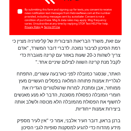
By submitting this form and signing up for texts, you consent to receive
news notification text messages from HebrewNews.com at the number
provided, including messages sent by autodialer. Consent is not a
condition of purchase. Msg & data rates may apply. Msg frequency
varies. Unsubscribe at any time by replying STOP. Text HELP for help.
Privacy Policy
&
Terms Of Use
עם זאת, משרד הבריאות הציבורית של קליפורניה מציין כי
רמת הסיכון לציבור נמוכה. לדברי דובר המשרד, "אדם
צריך לשהות כ-20 שעות באזור עם קרינה מוגברת כדי
כן
לקבל מנת קרינה השווה לצילום שיניים אחד."
100
%
האתר, שנסגר כמזבלה לפני כארבעה עשורים, התפתח
לגלריית אמנות פתוחה המלאה בפסלים העשויים מעץ
ממוחזר, אבן ומתכת. למרות שרגולטורים הגדירו את
חומרי המזבלה כפסולת מסוכנת, הדבר לא מנע מאנשים
לחשוף את הפסולת מהמזבלה הלא מכוסה ולשלב אותה
ביצירות אמנות ייחודיות.
ברנן בראון, דובר העיר אלבני, אמר כי "אין לעיר מספיק
מידע מהדוח כדי להגיע למסקנות סופיות לגבי הסיכון