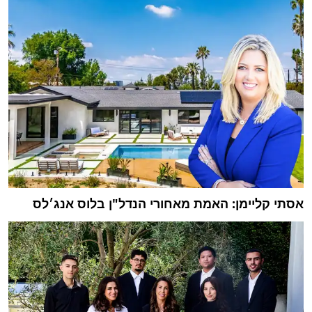
אסתי קליימן: האמת מאחורי הנדל"ן בלוס אנג׳לס