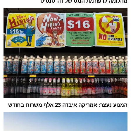
מהלומה לרפורמת המס של דה־סנטיס
המנוע נעצר: אמריקה איבדה 23 אלף משרות בחודש