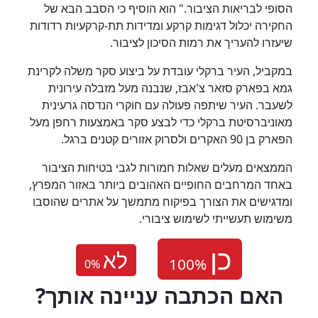
הסופי לבריאות הציבור." הוא הוסיף כי הסבב הבא של
החקירה יכלול דגימות קרקע ומדידות תת-קרקעיות רדודות
שיעזרו להעריך את רמות הסיכון לציבור.
במקביל, העיר ברקלי עובדת על ביצוע סקר משלה לקרינת
גמא בפארק סזאר צ'אבז, שנבנה מעל מזבלה עירונית
לשעבר. העיר שיתפה פעולה עם חוקרי הנדסה גרעינית
מאוניברסיטת ברקלי כדי לבצע סקר באמצעות רחפן מעל
הפארק בן 90 האקרים ולסרוק אזורים קטנים ברגל.
הממצאים מעלים שאלות חמורות לגבי בטיחות הציבור
באחד המרחבים החופיים האהובים ביותר באזור המפרץ,
ומדגישים את הצורך בפיקוח מתמשך על אתרים שהוסבו
משימוש תעשייתי לשימוש ציבורי.
לא
0
%
?האם הכתבה עניינה אותך