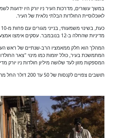
במשך עשורים, מדרכות העיר ניו יורק היו ידועות ל
לאוכלוסיית החולדות הבלתי נלאית של העיר.
כ
מדיניות שהחלה ב-12 בנובמבר. עסקים אימצו אמצעים דומים מוקדם יותר השנה.
המהלך הוא חלק ממאמציו הרב-שנתיים של ראש הע
המתמשכת בעיר, כולל יוזמות כמו מינוי "צאר החולד
המספקות מזון לעד שלושה מיליון חולדות ניו יורק מדי
תושבים צפויים לקנסות של 50 עד 200 דולר החל מה-2 בינואר בגין אי ציות.