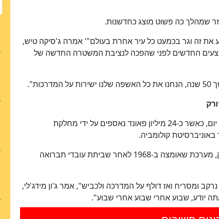
וזר שמהלך כה פשוט מוצג כחדשנות.
ע את זה וגר בכמעט כל עיר אחרת בעולם"' אמרה ג'סיקה טיש,
צעים החדשים לפני שהפכה לנציבת המשטרה החדשה של
ות".
ורק
ניו יורק מייצרת בערך 44 מיליון פאונד של אשפה מדי יום, כאשר כ-24 מיליון פאונד נאספים על ידי מחלקת
ר באוניברסיטת קולומביה.
היסטורית, איסוף האשפה הסתמך על שקיות פלסטיק, מערכת שאומצה ב-1968 לאחר שביתת עובדי תברואה
ב ומסריח ואז דולף על המדרכה ולכביש", אמר ג'ון מידג'לי,
תה יודע, שבוע אחרי שבוע אחרי שבוע".
ונים חשובים