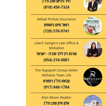
דויד ביביאן סוכן נדל"ן
(818) 456-7324
Refael Pinhas Insurance
רפאל פינס ביטוחים
(720) 576-9741
Lilach Sangero Law Office &
Midiation
עורכת דין לילך סנג'רו - ישראל
(054) 216-0881
The Rapaport Group-Keller
Williams Town Life
קבוצת נדל"ן רפפורט
(917) 848-1784
Alon Wizen Realtor
אלון וויזן סוכן נדל"ן