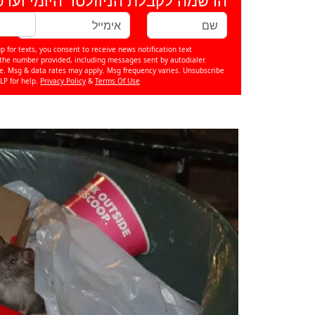
p for texts, you consent to receive news notification text
e number provided, including messages sent by autodialer.
se. Msg & data rates may apply. Msg frequency varies. Unsubscribe
LP for help.
Privacy Policy
&
Terms Of Use