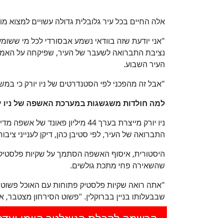
אלה החיים בכל עיר גלובלית גדולה עשויים למצוא מ
"אני יודעת שזה בוודאי נשמע אבסורדי לכל מי ששומ
נציבת התברואה לשעבר של העיר, שפיקחה על האמ
העיר השבוע.
"אבל זה מהפכני לפי הסטנדרטים של ניו יורק כי במשך 50 שנה, הנחנו את כל האשפה שלנו ישירות על המדרכ
למה חולדות משגשגות במערכת האשפה של ניו י
התברואה של העיר, לפי סטיבן כהן, דיקן לענייני ציבו
שהשאירה פחי מתכת גולשים.
"אתה רואה שקיות פלסטיק פתוחות עם האוכל פשוט נרק
שבבעלותו בניין בברוקלין. "פשוט הסירחון מצטבר, א
הרשמה לקבלת הניוזלטר היומי ועדכ