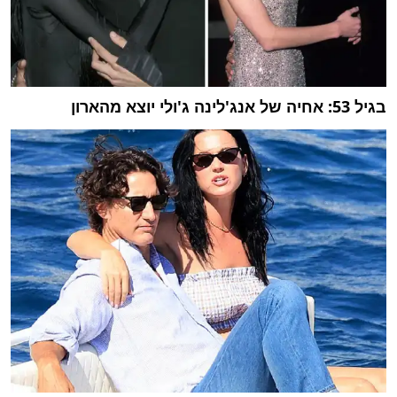
בגיל 53: אחיה של אנג'לינה ג'ולי יוצא מהארון