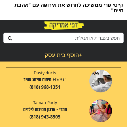
קייטי פרי ממשיכה לחרוש את אירופה עם "אהבת
חייה"
+
הוסף בית עסק
Dusty ducts
HVAC חימום ומיזוג אוויר
(818) 968-1351
Tamari Party
תמרי - ארגון מסיבות לילדים
(818) 943-8505