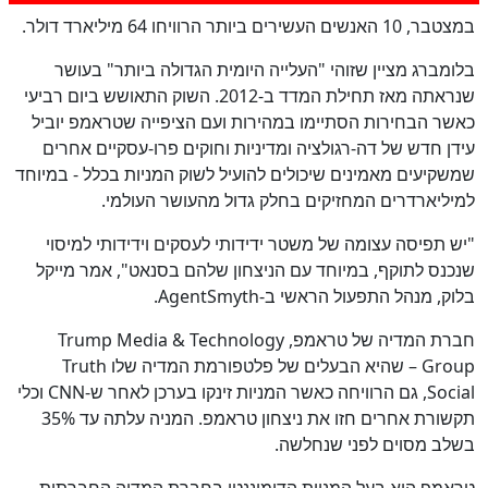
במצטבר, 10 האנשים העשירים ביותר הרוויחו 64 מיליארד דולר.
בלומברג מציין שזוהי "העלייה היומית הגדולה ביותר" בעושר
שנראתה מאז תחילת המדד ב-2012. השוק התאושש ביום רביעי
לא
כאשר הבחירות הסתיימו במהירות ועם הציפייה שטראמפ יוביל
54
%
עידן חדש של דה-רגולציה ומדיניות וחוקים פרו-עסקיים אחרים
שמשקיעים מאמינים שיכולים להועיל לשוק המניות בכלל - במיוחד
למיליארדרים המחזיקים בחלק גדול מהעושר העולמי.
"יש תפיסה עצומה של משטר ידידותי לעסקים וידידותי למיסוי
שנכנס לתוקף, במיוחד עם הניצחון שלהם בסנאט", אמר מייקל
בלוק, מנהל התפעול הראשי ב-AgentSmyth.
חברת המדיה של טראמפ, Trump Media & Technology
Group – שהיא הבעלים של פלטפורמת המדיה שלו Truth
Social, גם הרוויחה כאשר המניות זינקו בערכן לאחר ש-CNN וכלי
תקשורת אחרים חזו את ניצחון טראמפ. המניה עלתה עד 35%
בשלב מסוים לפני שנחלשה.
טראמפ הוא בעל המניות הדומיננטי בחברת המדיה החברתית