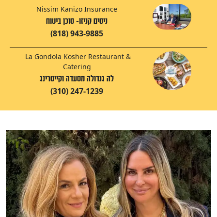
Nissim Kanizo Insurance
ניסים קניזו- סוכן ביטוח
(818) 943-9885
La Gondola Kosher Restaurant &
Catering
לה גנדולה מסעדה וקייטרינג
(310) 247-1239