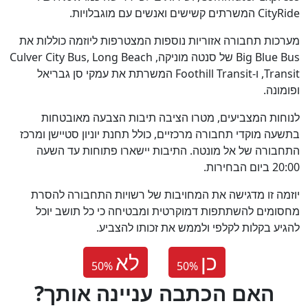
CityRide המשרתים קשישים ואנשים עם מוגבלויות.
מערכות תחבורה אזוריות נוספות המצטרפות ליוזמה כוללות את
Big Blue Bus של סנטה מוניקה, Culver City Bus, Long Beach
Transit, ו-Foothill Transit המשרתת את עמקי סן גבריאל
ופומונה.
לנוחות המצביעים, מטרו הציבה תיבות הצבעה מאובטחות
בתשעה מוקדי תחבורה מרכזיים, כולל תחנת יוניון סטיישן ומרכז
התחבורה של אל מונטה. התיבות יישארו פתוחות עד השעה
20:00 ביום הבחירות.
יוזמה זו מדגישה את המחויבות של רשויות התחבורה להסרת
מחסומים להשתתפות דמוקרטית ומבטיחה כי כל תושב יוכל
להגיע בקלות לקלפי ולממש את זכותו להצביע.
כן
לא
50
%
50
%
?האם הכתבה עניינה אותך