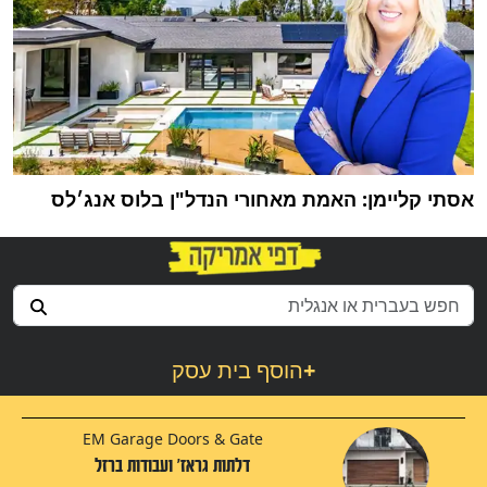
אסתי קליימן: האמת מאחורי הנדל"ן בלוס אנג׳לס
+
הוסף בית עסק
EM Garage Doors & Gate
דלתות גראז' ועבודות ברזל‬‎