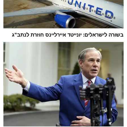
בשורה לישראלים: יונייטד איירליינס חוזרת לנתב"ג