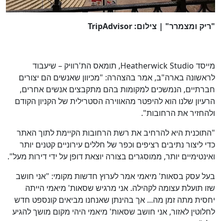
"ריק ומצמרר" | צילום: TripAdvisor
מייסד Heatherwick Studio, תומאס הת'רוויק – שיעבוד
לראשונה בארה"ב, אמר בהצהרה: "מכיוון שאנשים הם יצורים
חברתיים, הנמשכים למקומות בהם מתקבצים אנשים אחרים,
הרעיון שלנו הוא להיפטר מהאווירה הסטרילית של הקניון הקודם
ולהחזיר את הרחובות".
"התוכנית היא להרחיב את רשת הרחובות הקיימת לתוך האתר
כדי ליצור נתיבים רציפים וכפר של חללים עירוניים קטנים יותר
ואינטימיים יותר, ממוסגרים בצורה יוצאת דופן על ידי דירות מעל".
בעל עסק בסאות' מיאמי אמר לערוץ חדשות מקומי: "אני חושב
שזו תועלת עצומה לקהילה. אני מרגיש שסאות' מיאמי הייתה
יחסית מתה זמן מה... אך בהינתן שאנחנו מביאים קונספט חדש
לחלוטין לאזור, אני חושב שסאות' מיאמי היהי מקום מושך להגיע