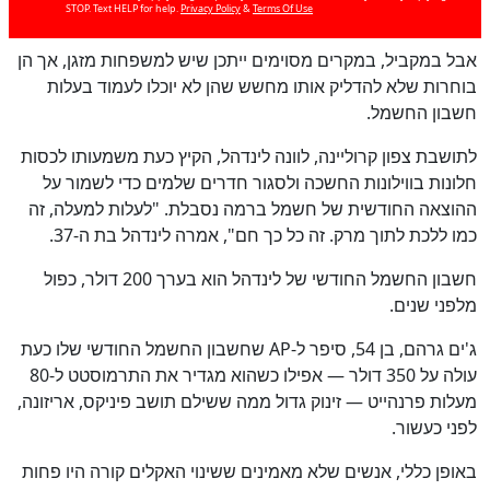
STOP. Text HELP for help.
Privacy Policy
&
Terms Of Use
אבל במקביל, במקרים מסוימים ייתכן שיש למשפחות מזגן, אך הן
בוחרות שלא להדליק אותו מחשש שהן לא יוכלו לעמוד בעלות
כן
100
%
חשבון החשמל.
לתושבת צפון קרוליינה, לוונה לינדהל, הקיץ כעת משמעותו לכסות
חלונות בווילונות החשכה ולסגור חדרים שלמים כדי לשמור על
ההוצאה החודשית של חשמל ברמה נסבלת. "לעלות למעלה, זה
כמו ללכת לתוך מרק. זה כל כך חם", אמרה לינדהל בת ה-37.
חשבון החשמל החודשי של לינדהל הוא בערך 200 דולר, כפול
מלפני שנים.
ג'ים גרהם, בן 54, סיפר ל-AP שחשבון החשמל החודשי שלו כעת
עולה על 350 דולר — אפילו כשהוא מגדיר את התרמוסטט ל-80
מעלות פרנהייט — זינוק גדול ממה ששילם תושב פיניקס, אריזונה,
לפני כעשור.
באופן כללי, אנשים שלא מאמינים ששינוי האקלים קורה היו פחות