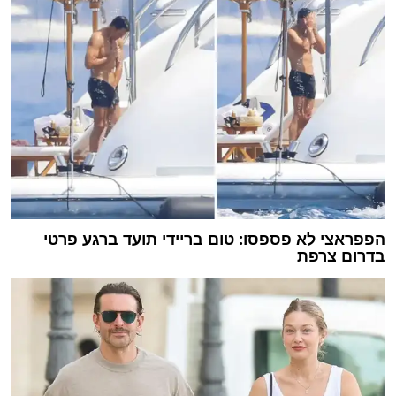
הפפראצי לא פספסו: טום בריידי תועד ברגע פרטי
בדרום צרפת