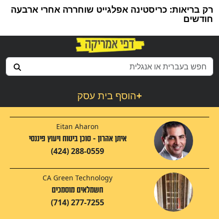
רק בריאות: כריסטינה אפלגייט שוחררה אחרי ארבעה
חודשים
+
הוסף בית עסק
Eitan Aharon
איתן אהרון - סוכן ביטוח ויעוץ פיננסי
(424) 288-0559
CA Green Technology
חשמלאים מוסמכים
(714) 277-7255