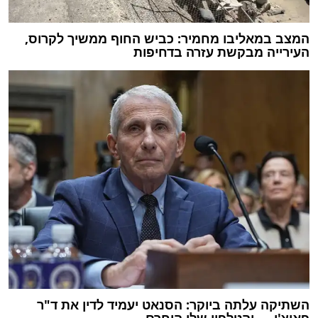
המצב במאליבו מחמיר: כביש החוף ממשיך לקרוס,
העירייה מבקשת עזרה בדחיפות
השתיקה עלתה ביוקר: הסנאט יעמיד לדין את ד"ר
פאוצ'י — והטלפון שלו הוחרם