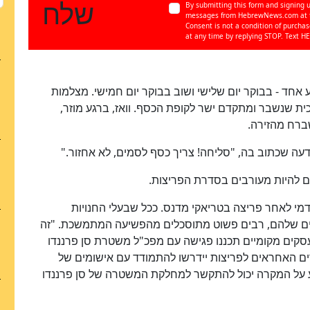
שלח
By submitting this form and signing u
messages from HebrewNews.com at th
Consent is not a condition of purcha
כן
at any time by replying STOP. Text HE
100
%
חד - בבוקר יום שלישי ושוב בבוקר יום חמישי. מצלמות
ת שנשבר ומתקדם ישר לקופת הכסף. וואז, ברגע מוזר,
ברח מהזירה.
ה שכתוב בה, "סליחה! צריך כסף לסמים, לא אחזור."
ים להיות מעורבים בסדרת הפריצות.
י לאחר פריצה בטריאקי מדנס. ככל שבעלי החנויות
ים שלהם, רבים פשוט מתוסכלים מהפשיעה המתמשכת. "זה
 עסקים מקומיים תכננו פגישה עם מפכ"ל משטרת סן פרננדו
דים האחראים לפריצות יידרשו להתמודד עם אישומים של
מידע על המקרה יכול להתקשר למחלקת המשטרה של סן פרננדו