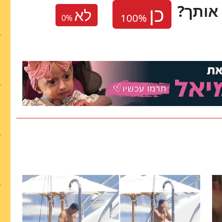
אותך
לא
0
%