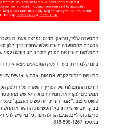
p for texts, you consent to receive news notification text
e number provided, including messages sent by autodialer.
se. Msg & data rates may apply. Msg frequency varies. Unsubscribe
LP for help.
Privacy Policy
&
Terms Of Use
המסעדה שליד, טריאקי מדנס, נפרצה פעמיים בשבוע א
אבטחה מהמסעדה תיעדו פולש שחודר דרך חלון זכוכי
המצלמות תיעדו את הפורץ הזכר כותב הודעה לפני ש
ביום שלמחרת, בעלי העסק המופגעים מצאו את ההודע
הרשויות מנסות לקבוע אם אותו אדם או אנשים עשוי
הודעת ההתנצלות של הפורץ הושארה על הדלפק הקדמ
ממשיכים לנקות את חנויותיהם ולהתאושש מההפסד
פשוט מעצבן," אמר רוזריו. "זה פשוט מעצבן." בעלי
בבוקר יום שישי לדון בגל הפשיעה. החשוד או החשו
פריצה, ונדליזם, גניבה גדולה ועוד. כל מי שיש לו 
במספר 818-898-1267.