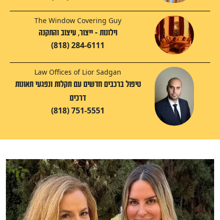
The Window Covering Guy
וילונות - ייצור, עיצוב והתקנה
(818) 284-6111
Law Offices of Lior Sadgan
טיפול ברכבים חדשים עם תקלות ונפגעי תאונות
דרכים
(818) 751-5551