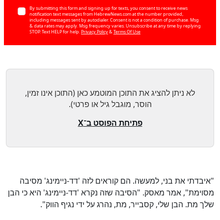
By submitting this form and signing up for texts, you consent to receive news
notification text messages from HebrewNews.com at the number provided,
including messages sent by autodialer. Consent is not a condition of purchase. Msg
& data rates may apply. Msg frequency varies. Unsubscribe at any time by replying
STOP. Text HELP for help.
Privacy Policy
&
Terms Of Use
כן
98
%
לא ניתן להציג את התוכן המוטמע כאן (התוכן אינו זמין,
הוסר, מוגבל גיל או פרטי).
פתיחת הפוסט ב־X
"איבדתי את בני, למעשה. הם קוראים לזה 'דד-ניימינג' מסיבה
מסוימת", אמר מאסק. "הסיבה שזה נקרא 'דד-ניימינג' היא כי הבן
שלך מת. הבן שלי, קסבייר, מת, נהרג על ידי נגיף הווק".