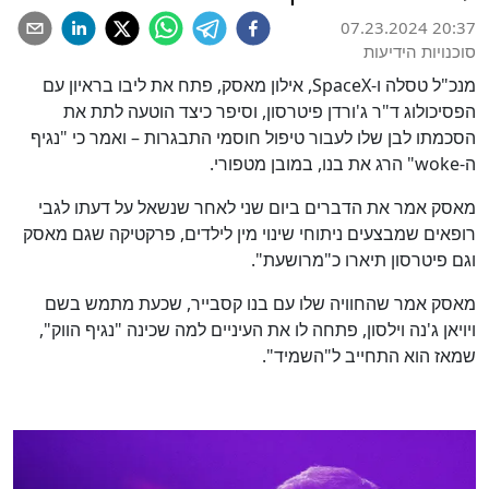
07.23.2024 20:37
סוכנויות הידיעות
מנכ"ל טסלה ו-SpaceX, אילון מאסק, פתח את ליבו בראיון עם
הפסיכולוג ד"ר ג'ורדן פיטרסון, וסיפר כיצד הוטעה לתת את
הסכמתו לבן שלו לעבור טיפול חוסמי התבגרות – ואמר כי "נגיף
ה-woke" הרג את בנו, במובן מטפורי.
מאסק אמר את הדברים ביום שני לאחר שנשאל על דעתו לגבי
רופאים שמבצעים ניתוחי שינוי מין לילדים, פרקטיקה שגם מאסק
וגם פיטרסון תיארו כ"מרושעת".
מאסק אמר שהחוויה שלו עם בנו קסבייר, שכעת מתמש בשם
ויויאן ג'נה וילסון, פתחה לו את העיניים למה שכינה "נגיף הווק",
שמאז הוא התחייב ל"השמיד".