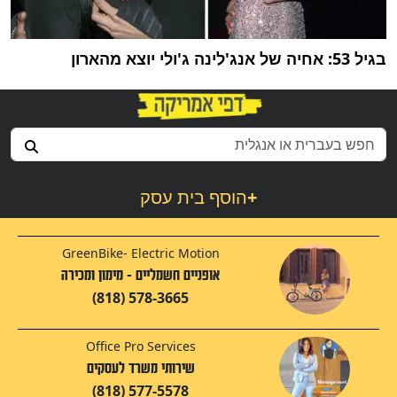
בגיל 53: אחיה של אנג'לינה ג'ולי יוצא מהארון
+
הוסף בית עסק
GreenBike- Electric Motion
אופניים חשמליים - מימון ומכירה
(818) 578-3665
Office Pro Services
שירותי משרד לעסקים
(818) 577-5578