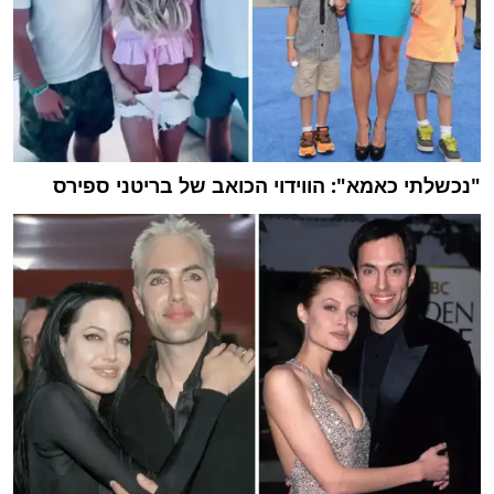
"נכשלתי כאמא": הווידוי הכואב של בריטני ספירס