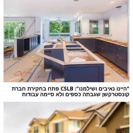
"היינו נאיבים ושילמנו": CSLB פתח בחקירת חברת
קונסטרקשן שגבתה כספים ולא סיימה עבודות