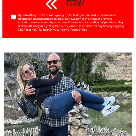
שלח
By submitting this form and signing up for texts, you consent to receive news
notification text messages from HebrewNews.com at the number provided,
including messages sent by autodialer. Consent is not a condition of purchase. Msg
& data rates may apply. Msg frequency varies. Unsubscribe at any time by replying
STOP. Text HELP for help.
Privacy Policy
&
Terms Of Use
כן
60
%