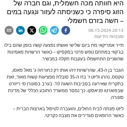
היא חוותה מכה חשמלית, וגם חברה של
הזוג סיפרה כי כשניסתה לעזור ונגעה במים
– חשה בזרם חשמלי
06.15.2024 20:13
סוכנויות הידיעות
תייר אמריקאי מת ביום שלישי ואשתו נפצעה קשה בזמן שהם בילו
בג'קוזי במתחם נופש פרטי במקסיקו – כאשר הרשויות מאמינות
שהשניים התחשמלו בעקבות תקלה במכשיר.
הגבר בן ה-43, שהרשויות זיהו אותו רק כחורחה ג' מאל פאסו,
טקסס, נהרג וליזט ז' בת ה-35 סובלת מפציעות קשות מאוד, זאת
בתקרית שאירעה בסביבות השעה 10: בערב בסונורן סי ריזורט
שבפוארטו פניאסקו. כך נמסר ממשרד התובע הכללי של מדינת
סונורה.
ליזט פונתה לבית החולים, והועברה לטיפול בארצות הברית –
כאשר הרופאים מגדירים את מצבה כקריטי.