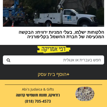
הלקוחות ישלמו, בעלי המניות ירוויחו: הבקשה
המכעיסה של חברת החשמל בקליפורניה
+
הוסף בית עסק
Abi's Judaica & Gifts
ג'ודאיקה, מתנות ותשמישי קדושה
(818) 705-4573