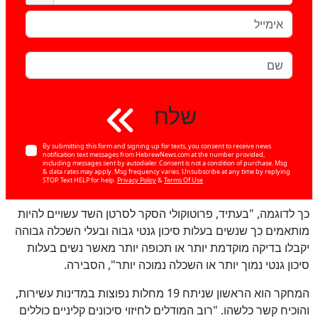
שלח
By submitting this form and signing up for texts, you consent to receive news
notification text messages from HebrewNews.com at the number provided,
including messages sent by autodialer. Consent is not a condition of purchase. Msg
& data rates may apply. Msg frequency varies. Unsubscribe at any time by replying
STOP. Text HELP for help.
Privacy Policy
&
Terms Of Use
כן
100
%
כך לדוגמה, "בעתיד, פרוטוקולי הסקר לסרטן השד עשויים להיות
מותאמים כך שנשים בעלות סיכון גנטי גבוה ובעלי השכלה גבוהה
יקבלו בדיקה מוקדמת יותר או תכופה יותר מאשר נשים בעלות
סיכון גנטי נמוך יותר או השכלה נמוכה יותר", הסבירה.
המחקר הוא הראשון שניתח 19 מחלות נפוצות במדינות עשירות,
והוכיח קשר כלשהו. "רוב המודלים לחיזוי סיכונים קליניים כוללים