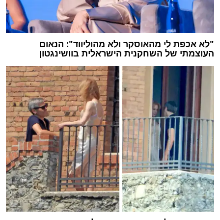
"לא אכפת לי מהאוסקר ולא מהוליווד": הנאום
העוצמתי של השחקנית הישראלית בוושינגטון