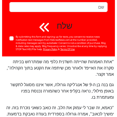
שלח
By submitting this form and signing up for texts, you consent to receive news
notification text messages from HebrewNews.com at the number provided,
including messages sent by autodialer. Consent is not a condition of purchase. Msg
& data rates may apply. Msg frequency varies. Unsubscribe at any time by replying
STOP. Text HELP for help.
Privacy Policy
&
Terms Of Use
"אחת האמהות שהייתה חשדנית כלפי מה שמתרחש בכיתה
סקרה את האייפד ולאחר מכן שיתפה את הקטע בתוך הקהילה",
אמר זקצר.
גם בנה בן ה-9 של אנג'ליקה גורולה, אשר איננו מסוגל לתקשר
באופן מילולי, נראה בקליפ אחר כשהמורה נכנסת בפניו
ומעתמרת בו.
"כאמא, זה שבר לי עמוק את הלב. זה כואב כשאני נזכרת בזה. זה
ימשיך לכאוב", אמרה גורולה בספרדית בעודה נאבקת בדמעות.