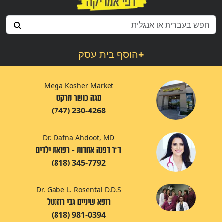
+
הוסף בית עסק
Mega Kosher Market
מגה כושר מרקט
(747) 230-4268
Dr. Dafna Ahdoot, MD
ד"ר דפנה אחדות - רפואת ילדים
(818) 345-7792
Dr. Gabe L. Rosental D.D.S
רופא שיניים גבי רוזנטל
(818) 981-0394