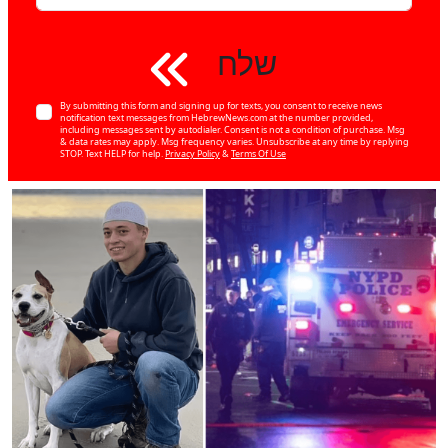
שלח
By submitting this form and signing up for texts, you consent to receive news
notification text messages from HebrewNews.com at the number provided,
including messages sent by autodialer. Consent is not a condition of purchase. Msg
& data rates may apply. Msg frequency varies. Unsubscribe at any time by replying
STOP. Text HELP for help.
Privacy Policy
&
Terms Of Use
כן
100
%