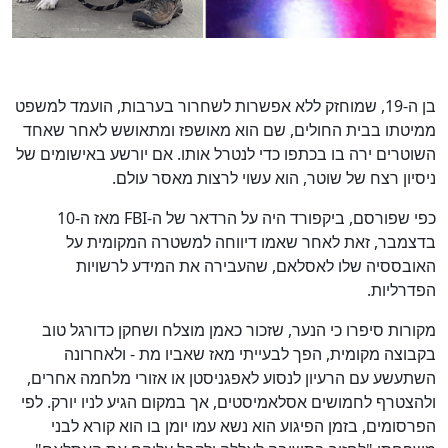
בן ה-19, שמוחזק ללא אפשרות לשחרור בערבות, הועמד למשפט
ממיטתו בבית החולים, שם הוא מאושפז ומתאושש לאחר שאחד
השוטרים ירה בו בכתפו כדי לנטרל אותו. אם יורשע באישומים של
ניסיון רצח של שוטר, הוא עשוי לרצות מאסר עולם.
כפי שפורסם, ביקפורד היה על הרדאר של ה-FBI מאז ה-10
בדצמבר, זאת לאחר שאמו דיווחה למשטרה המקומית על
האובססיה שלו לאסלאם, שהעבירה את המידע לרשויות
הפדרליות.
מקורות סיפרו כי הנער, שזכור כאמן מוצלח ושחקן כדורגל טוב
בקבוצה מקומית, הפך לבעייתי מאז שאביו מת - ולאחרונה
השתעשע עם הרעיון לנסוע לאפגניסטן או אזורי מלחמה אחרים,
ולהצטרף לחמושים אסלאמיסטים, אך במקום הגיע לניו יורק. לפי
הפרסומים, בזמן הפיגוע הוא נשא עמו יומן בו הוא קורא לבני