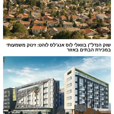
שוק הנדל"ן בוואלי לוס אנג'לס לוהט: זינוק משמעותי
במכירת הבתים באזור