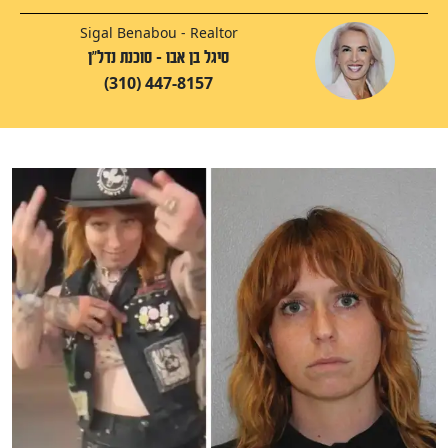
Sigal Benabou - Realtor
סיגל בן אבו - סוכנת נדל"ן
(310) 447-8157