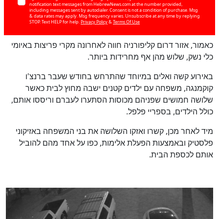
notification text messages from HebrewNews.com at the number provided,
including messages sent by autodialer. Consent is not a condition of purchase. Msg
& data rates may apply. Msg frequency varies. Unsubscribe at any time by replying
STOP. Text HELP for help.
Privacy Policy
&
Terms Of Use
כאמור, אזור דרום קליפורניה חווה לאחרונה מקרי פריצות באיומי
כלי נשק, שלוש מהן אף מחרידות ביותר.
באירוע קשה ואלים במיוחד שהתרחש בחודש שעבר ברנצ'ו
קוקמנגה, משפחה עם ילדים קטנים ישבה מחוץ לבית כאשר
שלושה חמושים שפניהם מכוסות הסתערו לעברם וריססו אותם,
כולל הילדים, בספריי פלפל.
מיד לאחר מכן, קשרו ואזקו השלושה את בני המשפחה באזיקוני
פלסטיק ובאמצעות הפעלת אלימות, כפו על אחד מהם להוביל
אותם לכספת הבית.