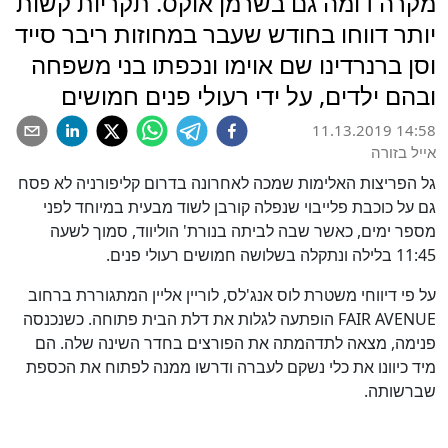
מקרה דומה גם בשרמן אוקס. תקריות קשות
יותר דווחו בחודש שעבר במחוזות ריבר סייד
וסן ברנרדינו שם אוימו ונכפתו בני משפחה
ובהם ילדים, על ידי רעולי פנים חמושים
11.13.2019 14:58
אייל בזורה
גל הפריצות האלימות שמכה לאחרונה בדרום קליפורניה לא פסח
גם על כוכבת פלייבוי שנפלה קורבן לשוד מבעית במיוחד לפני
מספר ימים, כאשר שבה לביתה בנורת' הוליווד, סמוך לשעה
11:45 בלילה ונתקלה בשלושה חמושים רעולי פנים.
על פי דיווחי משטרת לוס אנג'לס, לוריין אליין המתגוררת ברחוב
FAIR AVENUE הופתעה לגלות את דלת הבית פתוחה. כשנכנסה
פנימה, מצאה לתדהמתה את הפורצים בחדר השינה שלה. הם
מיד כיוונו את כלי נשקם לעברה ודרשו ממנה לפתוח את הכספת
שברשותה.