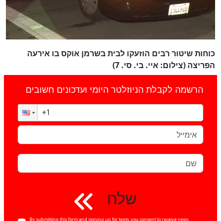
כוחות שיטור רבים הוזעקו לבית בשרמן אוקס בו אירעה
הפריצה (צילום: איי. בי. סי. 7)
הרשמה לקבלת הניוזלטר היומי ועדכונים חשובים
שלח
By submitting this form and signing up for texts, you consent to receive news