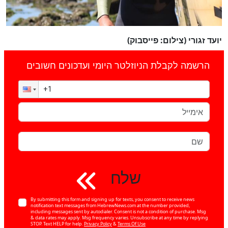
יועד זגורי (צילום: פייסבוק)
הרשמה לקבלת הניוזלטר היומי ועדכונים חשובים
שלח
By submitting this form and signing up for texts, you consent to receive news
notification text messages from HebrewNews.com at the number provided,
including messages sent by autodialer. Consent is not a condition of purchase. Msg
& data rates may apply. Msg frequency varies. Unsubscribe at any time by replying
STOP. Text HELP for help.
Privacy Policy
&
Terms Of Use