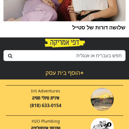
שלושה דורות של סטייל
+
הוסף בית עסק
Irit Adventures
אירית טיולי חוויה
(818) 633-0154
H2O Plumbing
שירותי אינסטלציה