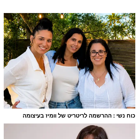
כוח נשי : ההרשמה לריטריט של וומיז בעיצומה