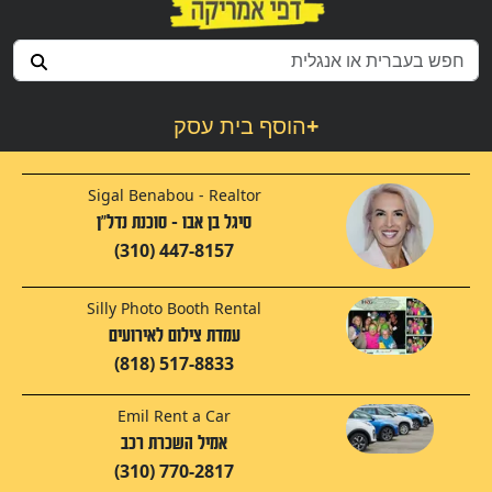
+
הוסף בית עסק
Sigal Benabou - Realtor
סיגל בן אבו - סוכנת נדל"ן
(310) 447-8157
Silly Photo Booth Rental
עמדת צילום לאירועים
(818) 517-8833
Emil Rent a Car
אמיל השכרת רכב
(310) 770-2817