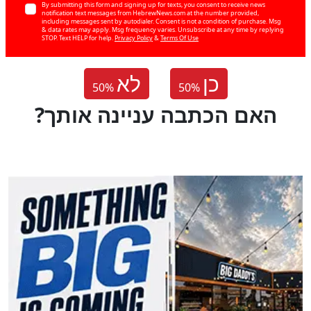
By submitting this form and signing up for texts, you consent to receive news
notification text messages from HebrewNews.com at the number provided,
including messages sent by autodialer. Consent is not a condition of purchase. Msg
& data rates may apply. Msg frequency varies. Unsubscribe at any time by replying
STOP. Text HELP for help.
Privacy Policy
&
Terms Of Use
כן
לא
50
%
50
%
?האם הכתבה עניינה אותך