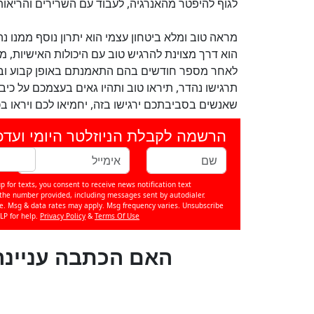
לגוף להיפטר מהאנרגיה, לעבוד עם השרירים והריאות,
מראה טוב ומלא ביטחון עצמי הוא יתרון נוסף ממנו נה
הוא דרך מצוינת להרגיש טוב עם היכולות האישיות, מ
לאחר מספר חודשים בהם התאמנתם באופן קבוע ובסו
תרגישו נהדר, תיראו טוב ותהיו גאים בעצמכם על כ
שאנשים בסביבתכם ירגישו בזה, יחמיאו לכם ויראו 
הרשמה לקבלת הניוזלטר היומי ועדכ
p for texts, you consent to receive news notification text
e number provided, including messages sent by autodialer.
se. Msg & data rates may apply. Msg frequency varies. Unsubscribe
LP for help.
Privacy Policy
&
Terms Of Use
?האם הכתבה עניינה