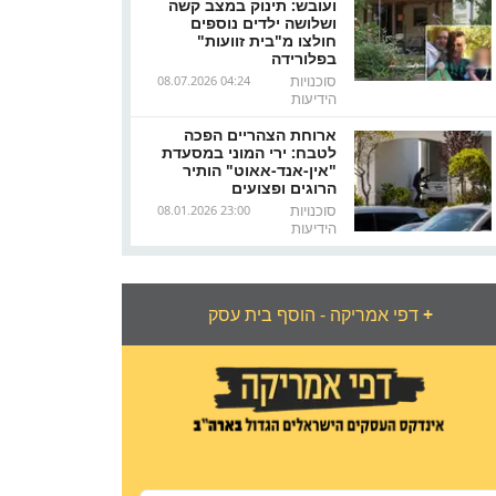
ועובש: תינוק במצב קשה
ושלושה ילדים נוספים
חולצו מ"בית זוועות"
בפלורידה
סוכנויות
08.07.2026 04:24
הידיעות
ארוחת הצהריים הפכה
לטבח: ירי המוני במסעדת
"אין-אנד-אאוט" הותיר
הרוגים ופצועים
סוכנויות
08.01.2026 23:00
הידיעות
+
דפי אמריקה - הוסף בית עסק