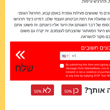
 ולהרגיש עייפות.
נים מי שעושים פעילות גופנית באופן קבוע. התרגול הגופני
ה שמעלה את רמת הביטחון העצמי שלנו. דמיינו כיצד תרגישו
פו של דבר השגתם את היעד אליו כיוונתם. זה פשוט: אתם
יבוש היעד המאתגר שהצבתם לעצמכם. זה יקרה גם משום
בכם מקור להשראה.
ונים חשובים
שלח
By submitting this form and signing u
messages from HebrewNews.com at th
Consent is not a condition of purcha
at any time by replying STOP. Text HE
 אותך
כן
לא
50
%
50
%