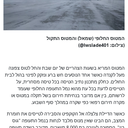
המטוס החלופי (שמאל) והמטוס התקול
(צילום: lwslade401@)
המטוס המריא בשעות הצהריים של יום שבת והחל לטוס צפונה
מעל לקנדה כאשר אחד הנוסעים חש ברע ונזקק לפינוי בהול לבית
החולים. כחלק מתכנון נתיב הטיסה בכל טיסה מסחרית, על
הטייסים לדעת בכל עת מהוא נמל התעופה החלופי שעומד
לרשותם, בין אם מדובר בנחיתת חירום בשל תקלה במטוס או
מקרה חירום רפואי כפי שקרה במהלך סוף השבוע.
כאשר הדיילת צלצלה אל הקוקפיט והסבירה לטייסים את חומרת
המצב, הם הבינו שאין מנוס מלבד לנחות בנמל התעופה "גוס
ביי", הסמוכה לעיירה בת 8,000 תושבים. מדובר בשדה תעופה