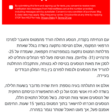
By submitting this form and signing up for texts, you consent to receive news
notification text messages from HebrewNews.com at the number provided,
including messages sent by autodialer. Consent is not a condition of purchase. Msg
& data rates may apply. Msg frequency varies. Unsubscribe at any time by replying
STOP. Text HELP for help.
Privacy Policy
&
Terms Of Use
עם הנחיתה בקנדה, הנוסע החולה הורד מהמטוס והועבר למרכז
הרפואי המקומי, אולם הטיסה נתקעה בשדה בגלל שאחת
מדלתות המטוס נתקעה בטמפרטורה הקפואה, שעמדה על 25-
פרנהייט (31- צלזיוס). צוות הטיסה פעל לפי הנהלים והחליט לא
לסכן את מאות הנוסעים בטיסה לא בטוחה, והתקבלה ההחלטה
להוריד את הנוסעים ולנסות לפזרם בין בתי המלון הבודדים
בעיירה.
אולם אז התגלתה בעיה נוספת: היות שהיה מדובר בשעות הלילה,
בשדה לא היו אנשי מכס ועל כן לא התאפשרה כניסתם החוקית
של הנוסעים ואנשי צוות הטיסה. בשל מכלול התנאים הללו,
הנוסעים הוכרחו להישאר בתוך המטוס במשך 15 שעות. החימום
אומנם פעל, אך מעט האוכל שנותר נגמר במהרה.