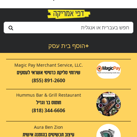
+
הוסף בית עסק
Magic Pay Merchant Service, LLC.
שירותי סליקת כרטיסי אשראי לעסקים
(855) 891-2600
Hummus Bar & Grill Restaurant
חומוס בר וגריל
(818) 344-6606
Aura Ben Zion
עיצוב תכשיטים בהזמנה אישית