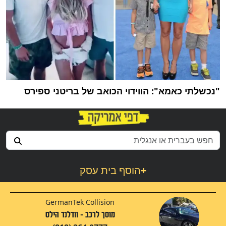
"נכשלתי כאמא": הווידוי הכואב של בריטני ספירס
+
הוסף בית עסק
GermanTek Collision
מוסך לרכב - וודלנד הילס