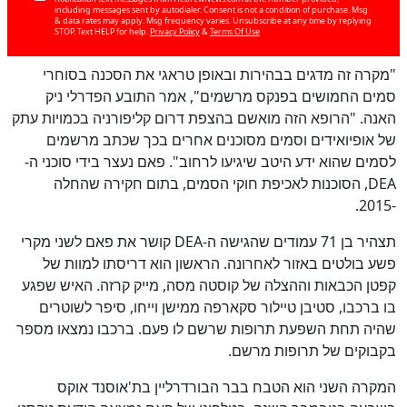
including messages sent by autodialer. Consent is not a condition of purchase. Msg
& data rates may apply. Msg frequency varies. Unsubscribe at any time by replying
STOP. Text HELP for help.
Privacy Policy
&
Terms Of Use
"מקרה זה מדגים בבהירות ובאופן טראגי את הסכנה בסוחרי
סמים החמושים בפנקס מרשמים", אמר התובע הפדרלי ניק
האנה. "הרופא הזה מואשם בהצפת דרום קליפורניה בכמויות עתק
של אופיואידים וסמים מסוכנים אחרים בכך שכתב מרשמים
לסמים שהוא ידע היטב שיגיעו לרחוב". פאם נעצר בידי סוכני ה-
DEA, הסוכנות לאכיפת חוקי הסמים, בתום חקירה שהחלה
-2015.
תצהיר בן 71 עמודים שהגישה ה-DEA קושר את פאם לשני מקרי
פשע בולטים באזור לאחרונה. הראשון הוא דריסתו למוות של
קפטן הכבאות וההצלה של קוסטה מסה, מייק קרזה. האיש שפגע
בו ברכבו, סטיבן טיילור סקארפה ממישן וייחו, סיפר לשוטרים
שהיה תחת השפעת תרופות שרשם לו פעם. ברכבו נמצאו מספר
בקבוקים של תרופות מרשם.
המקרה השני הוא הטבח בבר הבורדרליין בת'אוסנד אוקס