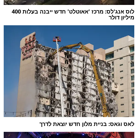
לוס אנג'לס: מרכז 'אאוטלט' חדש ייבנה בעלות 400
מיליון דולר
לאס וגאס: בניית מלון חדש יוצאת לדרך