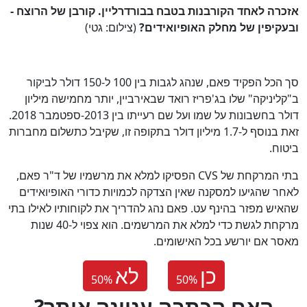
אזכרה לאחד הקורבנות בטבח בבורדרליין. קורבן של הרוצח -
ובעקיפין של מחלק האופיואידים?
(צילום: גטי)
סך הכל הפקיד פאם, שנהג לגבות בין 100 ל-150 דולר לביקור
ב"קליניקה" שלו בג'פריז רואד שבאירביין, יותר מחמישה מיליון
דולר בחשבונות על שמו ועל שם רעייתו בין 2013-ספטמבר 2018.
זאת בנוסף ל-1.7 מיליון דולר בתקופה זו, שקיבל כתשלום מחברות
ביטוח.
בתי המרקחת של CVS הפסיקו למלא את מרשמיו של ד"ר פאם,
לאחר שהגיעו למסקנה שאין הצדקה לכמויות כדורי האופיואידים
שהאיש מפזר בהינף עט. פאם נהג להדריך את לקוחותיו לאילו בתי
מרקחת לגשת כדי למלא את המרשמים. הוא צפוי ל-40 שנות
מאסר אם יורשע בכל האישומים.
כן
לא
50
%
50
%
?האם הכתבה עניינה אותך