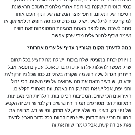
כנסיות וטירות שקנה באירופה אחרי מלחמת העולם הראשונה.
הסיפור של המקום, והיופי עוצר הנשימה של הנוף הפכו אותו
למוקד עליה לרגל שלי. יש לי גם כרטיס כניסה חופשית למוזיאון, אז
סתם לשבת שם לקפה באחת מהגינות המטופחות זאת חוויה
נעימה שכיף לחזור עליה מתי שרק אפשר.
במה לדעתך מקום מגורייך עדיף על ערים אחרות
?
ניו יורק זכתה במוניטין שלה בזכות. יש לה מה להציע בכל תחום
שרק אפשר להעלות על הדעת. תרבות, אוכל, עסקים ופנאי. אבל
הייתרון הגדול שלה הוא מה שקורה בשוליים. כמו שכל ניו יורקר/ית
יודעים, יש בעיר הזאת את מה שרואים על פני השטח, הכי גדול
והכי יפה, אבל יש את מה שקורה באמת, וזה מאחורי הקלעים.
האירועים הכי שווים, המסיבות הכי טובות, הגלריות הכי מעניינות,
המקומות הכי מטורפים תמיד יהיו נגישים רק למי שיודע. זה הקטע
של ניו יורק, בעיני. מי שלא יודע, לא מוזמן. ומי שיודע, מרוויח את
החוויות הכי יוצאות דופן שיש היום לחוות בכל כדור הארץ. לדעת
זאת עבודה קשה, אבל לגמרי שווה את זה