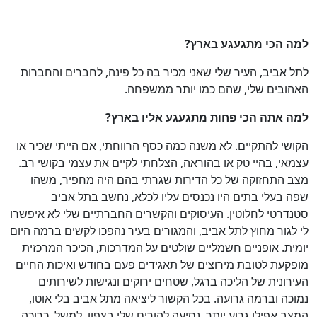
למה הכי מתגעגע בארץ
?
לתל אביב, העיר שלי שאני מכיר בה כל פינה, לחברים והחברות
האהובים שלי, שהם כמו יותר ממשפחה.
למה אתה הכי פחות מתגעגע אליו בארץ
?
הקושי להתקיים. לא משנה כמה כסף הרווחתי, אם הייתי שכיר או
עצמאי, בהיי טק או בהוראה, הצלחתי לקיים את עצמי בקושי רב.
מצב התחזוקה של כל הדירות שגרתי בהם היה מחפיר, משהו
שפה בעלי בתים היו נכנסים עליו לכלא, נחשב בתל אביב
סטנדרטי לחלוטין. העיסוקים והקשרים החברתיים שלי לא איפשרו
לי לגור מחוץ לתל אביב, והמגורים בעיר נהפכו לקשים ברמה היום
יומית. אופניים חשמליים שולטים על המדרכות, הכיכר המרכזית
מופקעת לטובת מירוצים של תאגידים פעם בחודש ואיכות החיים
העירונית של הליכה ברגל, שטחים ירוקים ונגישות לשירותים
נמוכה וברמה גרועה. בכל הקשור ליציאה מתל אביב בלי אוטו,
המצב אפילו גרוע יותר. נסיעה להורים שלי בצפון, למשל, כרוכה