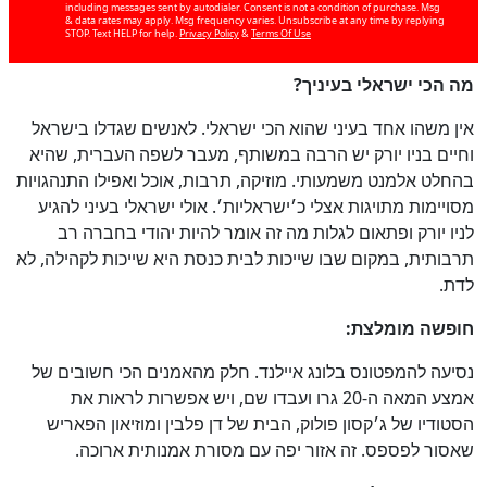
including messages sent by autodialer. Consent is not a condition of purchase. Msg
& data rates may apply. Msg frequency varies. Unsubscribe at any time by replying
STOP. Text HELP for help.
Privacy Policy
&
Terms Of Use
מה הכי ישראלי בעיניך
?
אין משהו אחד בעיני שהוא הכי ישראלי. לאנשים שגדלו בישראל
וחיים בניו יורק יש הרבה במשותף, מעבר לשפה העברית, שהיא
בהחלט אלמנט משמעותי. מוזיקה, תרבות, אוכל ואפילו התנהגויות
מסויימות מתויגות אצלי כ׳ישראליות׳. אולי ישראלי בעיני להגיע
לניו יורק ופתאום לגלות מה זה אומר להיות יהודי בחברה רב
תרבותית, במקום שבו שייכות לבית כנסת היא שייכות לקהילה, לא
לדת.
חופשה מומלצת
:
נסיעה להמפטונס בלונג איילנד. חלק מהאמנים הכי חשובים של
אמצע המאה ה-20 גרו ועבדו שם, ויש אפשרות לראות את
הסטודיו של ג׳קסון פולוק, הבית של דן פלבין ומוזיאון הפאריש
שאסור לפספס. זה אזור יפה עם מסורת אמנותית ארוכה.