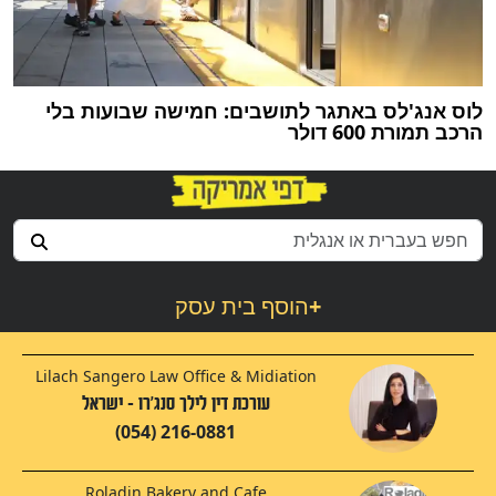
לוס אנג'לס באתגר לתושבים: חמישה שבועות בלי
הרכב תמורת 600 דולר
+
הוסף בית עסק
Lilach Sangero Law Office & Midiation
עורכת דין לילך סנג'רו - ישראל
(054) 216-0881
Roladin Bakery and Cafe