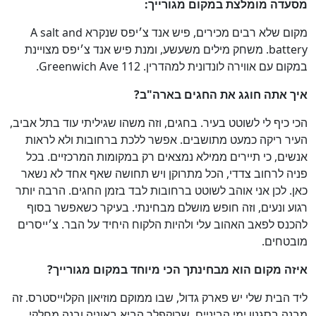
מסעדה מומלצת במקום מגורייך
:
מקום שלא רבים מכירים, פיש אנד צ׳יפס שנקרא A salt and
battery. משחק מילים משעשע, ומנת פיש אנד צ׳יפס מצויינת
במקום עם אווירה לונדונית למהדרין. 112 Greenwich Ave.
איך אתה חוגג את החגים בארה"ב
?
הכי כיף לי לשוטט בעיר. בחגים, וזה משהו שגיליתי עוד בתל אביב,
העיר ריקה כמעט מתושבים. אפשר ללכת ברחובות ולא לראות
אנשים, כי תיירים ממילא נמצאים רק במקומות המרכזיים. בכל
פניה לרחוב צדדי, הכל מתרוקן ויש תחושה שאף אחד לא נשאר
כן
75
%
כאן. לכן אני אוהב לשוטט ברחובות לבד בזמן החגים. הרבה יותר
רגוע ונעים, וזה חופש מושלם מבחינתי. בעיקר כשאפשר בסוף
להכנס לפאב האהוב עלי ולהיות הלקוח היחיד על הבר. צ׳ייסרים
מובטחים.
איזה מקום הוא מבחינתך הכי מיוחד במקום מגורייך?
ליד הבית שלי יש פארק גדול, שבו ממוקם מוזיאון הקלוייסטרס. זה
מבנה בסגנון ימי הביניים, שרוקפלר הביא באוניה ובנה מחלקי