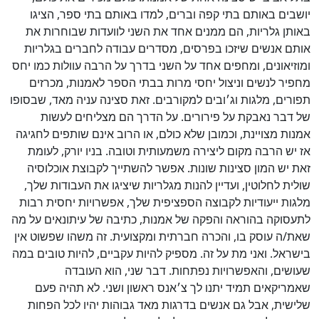
יושבים באותם בתי קפה וברים, למדו באותם בתי ספר, הציגו
באותן גלריות, הם ממנים אחד את השני לוועדות שבוחרות את
אותם אנשים שיזכו בפרסים, מסדרים עבודה לחברים בגלריות
ומוזיאונים, ומחפים אחד על השני בדרך על הרבה עוולות כמו יחס
מחפיר לנשים וניצול יחסי מרות בבתי הספר לאמנות, מכרזים
תפורים, מלגות וג׳ובים למקורבים. זאת סצינה עניה מאד, שבסופו
של דבר נאבקת על פירורים. על הדרך הם מצליחים לעשות
אמנות מצויינת, וכמובן שלא כולם, או הרוב אינם שותפים לחגיגה
אז יש הרבה מקום ליצירה משמעותית וטובה. בניו יורק, לעומת
זאת יש המון סצינות שונות. אפשר להשתייך לקבוצת אוכלוסיה
שולית לחלוטין, ועדיין להנות מגלריות שיציגו את העבודות שלך,
מלגות ייעודיות לקבוצה הספציפית שלך, אפשרויות יחסית רבות
לתעסוקה בהוראה והפקה של אמנות, כתיבה של עיתונאים על מה
שאת/ה עוסק בו, והכרה חברתית ומקצועית. זה משהו שפשוט אין
בישראל. ואני מת על זה. מספיק להיות עקביים, להיות טובים במה
שעושים, והאפשרויות נפתחות. דבר שני, הוא העובדה
שאמריקאים תמיד יתנו לך צ׳אנס ראשון ושני. לא תהיה פעם
שלישית, אבל גם אנשים בדרגות מאד גבוהות יהיו לכל הפחות