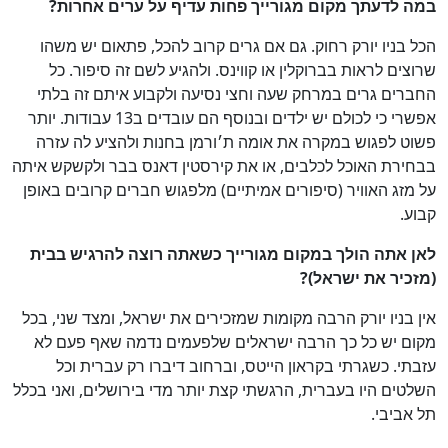
במה לדעתך
מקום מגורייך פחות עדיף על ערים אחרות
?
הכל בניו יורק רחוק. גם אם גרים קרוב להכל, פתאום יש משהו
שרוצים לראות בברוקלין או קווינס. ולהגיע לשם זה סיפור. כל
החברים גרים במרחק שעה וחצי נסיעה ולקבוע איתם זה בלתי
אפשרי כי לכולם יש ילדים ובנוסף הם עובדים ב13 עבודות. יותר
פשוט לפגוש במקרה את אומה ת׳ורמן בחנות ולהציע לה עזרה
בבחירת האוכל לכלבים, או את קירסטין דאנס בבר ולקשקש איתה
על מזג האוויר (סיפורים אמיתיים) מלפגוש חברים קרובים באופן
קבוע.
לאן אתה הולך במקום מגורייך כשאתה רוצה להרגיש בבית
(מזכיר את ישראל)
?
אין בניו יורק הרבה מקומות שמזכירים את ישראל, ומצד שני, בכל
מקום יש כל כך הרבה ישראלים שלפעמים נדמה שאף פעם לא
עזבתי. כשגרתי בקראון הייטס, וברחוב דיברו רק עברית וכל
השלטים היו בעברית, הרגשתי קצת יותר מדי בירושלים, ואני בכלל
תל אביבי.