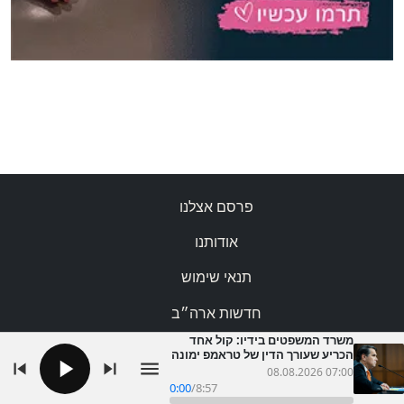
פרסם אצלנו
אודותנו
תנאי שימוש
חדשות ארה״ב
משרד המשפטים בידיו: קול אחד
מגזין מסיבות
הכריע שעורך הדין של טראמפ ימונה
לתובע הכללי
08.08.2026 07:00
דפי אמריקה
0:00
/
8:57