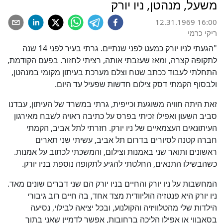
משעל, מנהטן, ניו יורק
12.31.1969 16:00
ריקי כרמי
"הגעתי לניו יורק כמעט לפני שנתיים. גרתי בעיר לפני 14 שנה
לתקופה קצרה, ומאז שעזבתי אותה, רציתי לחזור. בפעם הקודמת,
התחלתי לעבוד ככתב שטח וצלם מערכת בעיתון מקומי במנהטן,
ולבסוף הקמתי דסק צילום חדשות שפעיל עד היום.
זאת היתה חוויה משוגעת וכייפית, גרתי במשרד של העיתון, עבדנו
סביב השעון ואפילו זכיתי בפרס על כתיבה ראויה לשבח מאירגון
העיתונאים העצמאיים של ניו יורק. חזרתי לתל אביב, הקמתי
חברה קטנה לסיורים בדרום תל אביב, עשיתי שני תארים
ראשונים ותואר שני באמנות וצילום, והמשכתי לכתוב על אמנות.
כשהבשילו התנאים, החלטתי להגיע לתקופה נוספת בניו יורק.
המחשבות על ניו יורק והחיים בניו יורק הם שני דברים שונים מאד.
ניו יורק היא פנטזיה הוליוודית מצד אחד, בה חיים רוב גיבורי
הילדות שלי מהטלוויזיה והקולנוע, ובכל יציאה לבילוי, נסיעה
בסאבווי או אפילו הליכה ברחובות, אפשר לדמיין שאני בתוך