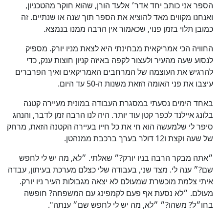
הספר אני כותב יחד אדר׳ אלעד הורן, שהוא חוקר מהטכניון,
ואנחנו מקווים מאד להוציא את הספר תוך שנה או שנתיים. זה
כמובן תלוי בזמן פנוי, שכאמור אין הרבה ממנו בנמצא.
החוויה הכי אמריקאית מבחינתי היא לצאת מניו יורק. מספיק
לנסוע שעה מהעיר ולעצור לקפה באיזה קניון חוצות ענק, כדי
להרגיש את העוצמה של המרחבים האמריקאים ואיך הפרברים
עיצבו את פני האומה הזאת משנות ה-50 עד היום.
באחד הימים נסעתי במסגרת העבודה במונית מעיירה קטנה
בלונג איילנד לכפר קטן עוד יותר. היה לנו הרבה זמן לדבר, והנהג
סיפר לי שלמעשה הוא חי את כל חייו בעיירה הקטנה הזאת, מרחק
של שעה וקצת ו12 דולר בערך ברכבת ממנהטן.
״אתה מבקר הרבה בניו יורק?״ שאלתי. ״לא, מה יש לי לחפש
שם?״ ענה לי. מצד שני, בעבודה שלי כצלם מערכת בעיתון, עבדה
איתי צלמת מוכשרת שמעולם לא יצאה מגבולות העיר ניו יורק.
מעולם. ״לא נסעת אף פעם לקמפינג עם המשפחה? חופשה
בחו״ל? משהו?״ ״לא, מה יש לי לחפש שם״ ענתה".