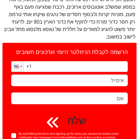
במסע שמשלב אוטובוסים ארוכים, רכבת שמגיעה פעם באף
פעם, מוניות יקרות ולבסוף חסדים של נהגים שיקחו אותי טרמפ.
רק חסר כדור פורח כדי להקיף את כדור הארץ ב80 יום. לדעתי
יותר פשוט להגיע למאדים על חללית של נאסא מלנסוע מתל אביב
לישוב במשגב.
הרשמה לקבלת הניוזלטר היומי ועדכונים חשובים
שלח
By submitting this form and signing up for texts, you consent to receive news
notification text messages from HebrewNews.com at the number provided,