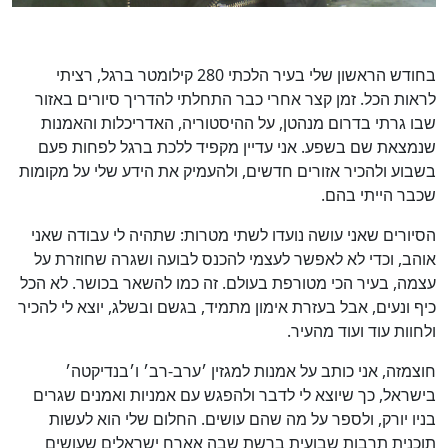
בחודש הראשון שלי בעיר הלכתי 280 קילומטר ברגל, רציתי
לראות הכל. זמן קצר אחרי כבר התחלתי להדריך סיורים באזור
שבו גרתי בדרום מנהטן, על ההיסטוריה, האדריכלות והאמנות
שנמצאת שם בשפע. אני עדיין מקפיד ללכת ברגל לפחות פעם
בשבוע ולהכיר אזורים חדשים, ולהעמיק את הידע שלי על מקומות
שכבר הייתי בהם.
הסיורים שאני עושה נועדו לשתי מטרות: שתהיה לי עבודה שאני
אוהב, וכדי לא לאפשר לעצמי להכנס לבועה ושגרה שחוזרת על
עצמה, בעיר הכי מטורפת בעולם. זה כמו להשאר בכושר. לא הכל
כיף ונעים, אבל בעזרת אימון מתמיד, בגשם ובשלג, יוצא לי להכיר
ולחוות עוד ועוד מהעיר.
חוצמזה, אני כותב על אמנות למגזין ׳ערב-רב׳ ו׳בנדיקטה׳
בישראל, כך שיוצא לי לדבר ולהפגש עם אמניות ואמנים שגרים
בניו יורק, ולספר על מה שהם עושים. החלום שלי הוא לעשות
תוכנית תרבות שבועית ברשת שבה אארח ישראלים שעושים