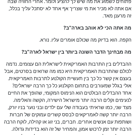
פתוחים לשמוע את מה שיש לך להציע ולומר. אחרי החוויה שבה
אם אתה לא מכיר את מי שצריך אף אחד לא יסתכל עליך בכלל,
זה מרענן מאד.
מה אתה הכי לא אוהב בארה"ב
?
הקפה. הוא בדיוק מה שכולם אומרים עליו. נורא.
מה מבחינך הדבר השונה ביותר בין ישראל לארה"ב
?
ההבדלים בין התרבות האמריקאית לישראלית הם עצומים. נדמה
לכולם שהתרבות האמריקאית היא כמו מה שרואים בסרטים, אבל
בעצם אין קשר כל כך בין תעשיית הקולנוע לתרבות האמריקאית.
אולי בגלל שמעורבים בתחום הקולנוע כל כך הרבה ישראלים?
אחד ההבדלים הבולטים הוא הנימוס המקומי, שהופך את החיים
לנעימים וקלים הרבה יותר מישראל הישירה, הקשה והאלימה.
מצד שני, כמו שראיתי בעבודה שלי עם ילדים ובני נוער בניו יורק,
הרבה יותר קשה לאמריקאים לבסס קשרים עמוקים של חברות
ושותפות עם אנשים אחרים. חברים, בני זוג או קהילה, לוקח הרבה
הרבה יותר זמן לרכוש אמון, והמחיר של זה הוא בדידות גדולה.