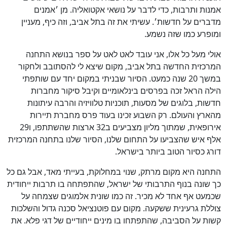
אמנות ותרבות, כדי לדבר על נושאי אקטואליה. מן ׳אמנים
מדברים על חדשות׳. עשיתי את זה בתל אביב, וזה כיף, מעניין
ומופרע כמו שזה נשמע.
אולי מעל כל אלו, אני עובד לאט לאט על ספר בנושא התחנה
המרכזית החדשה בתל אביב, מקום שיצא לי להסתובב ולחקור
במשך 20 שנה כמעט. הסיור שבניתי במקום יחד עם שותפתי
הילה הראל זכה בפרסים בינלאומיים וקיבל סיקור מחברות
חדשות, בלוגים של מסעות, תוכניות טלוויזיה והרבה עיתונות
מהארץ והעולם. רק השבוע זכינו בעוד פרס מחברת תיירות
אירופאית, שמתוך מליון מצביעים ב32 ארצות שהשתתפו, ו29
אלף איש שהצביעו על התחום שלנו, הסיור שלנו בתחנה המרכזית
דורג כסיור הטוב ביותר בישראל.
התחנה היא מקום מרתק, שנוי במחלוקת, בעייתי מאד, אבל גם כל
כך שונה בנוף התרבותי של ישראל, שהתפתחה בו תרבות ייחודית
שכמעט אף אחד לא מכיר. זה כמו שונית אלמוגים שצמחה על
צוללת גרעינית ששקעה. מקום עם פוטנציאל סכנה גדול והשלכות
קשות על הסביבה, שהתפתחו בו מינים ייחודיים של דגי פלא. את