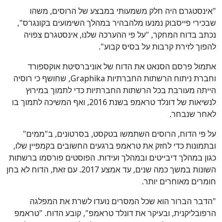
"אינסטגרם היה חלק משמעותי במבצע של הרוסים, משהו
שבכירי פייסבוק נמנעו מלהבהיר במהלך השימועים בקונגרס",
נכתב בדוח המחקר, "על פי ההערכה שלנו, אינסטגרם צפויה
להפוך לזירת קרבות על בסיס קבוע".
אתמול פרסם הסנאט את הדוח של אוניברסיטת אוקספורד
וחברת ניתוח הרשתות החברתיות Graphika, שחושף כי רוסיה
הייתה מעורבת בכל הרשתות החברתיות כדי לתמוך במירוץ
לנשיאות של דונלד טראמפ בשנת 2016, ואף המשיכה לתמוך בו
לאחר שנבחר.
על פי הדוח, הרוסים השתמשו בטקסט, בסרטונים, ב"ממים"
ובתמונות כדי לחזק את טראמפ ברגעים החשובים בקמפיין שלו,
כגון במהלך דיבייטים ובמהלך ועידות. הפוסטים פורסמו ברשתות
השונות במשך כמה שנים, עד אמצע 2017. עם זאת, הדוח לא בחן
חומרים מאוחרים יותר.
"הדבר הברור הוא שכל המסרים נועדו לשרת את המפלגה
הרפובליקנית, ובעיקר את דונלד טראמפ", קובע הדוח. "טראמפ