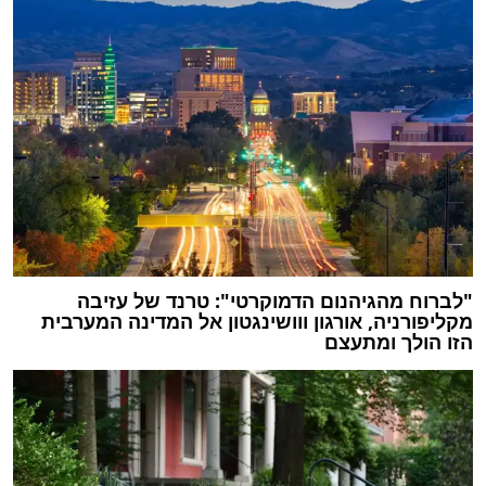
"לברוח מהגיהנום הדמוקרטי": טרנד של עזיבה
מקליפורניה, אורגון ווושינגטון אל המדינה המערבית
הזו הולך ומתעצם