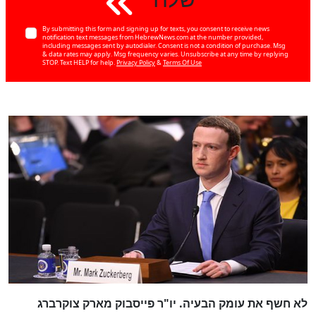
By submitting this form and signing up for texts, you consent to receive news
notification text messages from HebrewNews.com at the number provided,
including messages sent by autodialer. Consent is not a condition of purchase. Msg
& data rates may apply. Msg frequency varies. Unsubscribe at any time by replying
STOP. Text HELP for help.
Privacy Policy
&
Terms Of Use
לא חשף את עומק הבעיה. יו"ר פייסבוק מארק צוקרברג