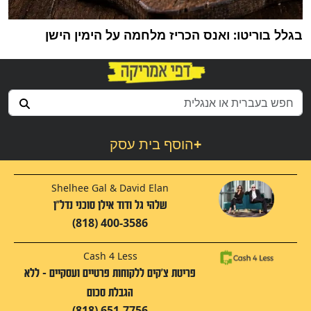
בגלל בוריטו: ואנס הכריז מלחמה על הימין הישן
+
הוסף בית עסק
Shelhee Gal & David Elan
שלהי גל ודוד אילן סוכני נדל"ן
(818) 400-3586
Cash 4 Less
פריטת צ'קים ללקוחות פרטיים ועסקיים - ללא
הגבלת סכום
(818) 651-7756