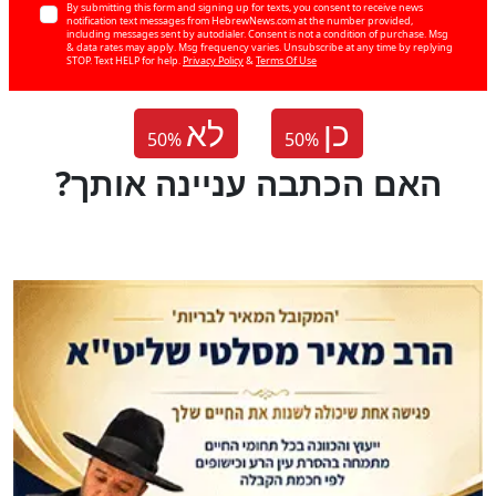
By submitting this form and signing up for texts, you consent to receive news
notification text messages from HebrewNews.com at the number provided,
including messages sent by autodialer. Consent is not a condition of purchase. Msg
& data rates may apply. Msg frequency varies. Unsubscribe at any time by replying
STOP. Text HELP for help.
Privacy Policy
&
Terms Of Use
כן
לא
50
%
50
%
?האם הכתבה עניינה אותך