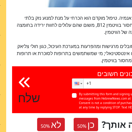
נמיה. טיפול מוקדם הוא הכרחי על מנת למנוע נזק בלתי
הפיך. מבוגרים קשישים נמצאים ברגישות גבוהה למחסור בוויטמין B12, משום שהם עלולים לחוות ירידה בחומצה
של הוויטמין.
רשם גם בקרב מי שסובלים מרגישות ומהפרעות במערכת העיכול, כגון חולי צליאק
טרו אינטסטינאלי; מי שמשתמשים בתרופות לסוכרת או תרופות
ונים חשובים
שלח
By submitting this form and signing u
messages from HebrewNews.com at th
Consent is not a condition of purcha
at any time by replying STOP. Text HE
 אותך
כן
לא
50
%
50
%