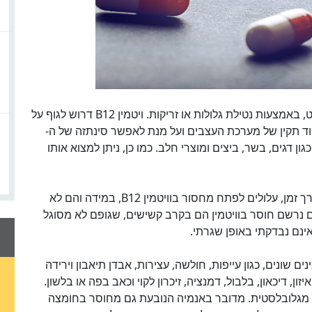
למרבה המזל, הטיפול במחסור בוויטמין הוא קל ופשוט, באמצעות נטילת גלולות או זריקות. ויטמין B12 דרוש לגוף על
וד תקין של מערכת העצבים ועל מנת לאפשר סינתזה של ה-
 כגון דגים, בשר, ביצים ומוצרי חלב. כמו כן, ניתן למצוא אותו
טבעוניים קפדניים, הנמנעים מאכילת מזון מן החי לאורך זמן, עלולים לפתח מחסור בוויטמין B12, במידה והם לא
ם נרשם חוסר בוויטמין הם בקרב קשישים, שגופם לא מסוגל
ן B12 יכול לגרום לתסמינים שונים, כגון עייפות, חולשה, עצירות, אבדן תיאבון וירידה
, דיכאון, בלבול, דמנציה, זיכרון לקוי וכאב בפה או בלשון.
 מגלובלסטית. מדובר באנמיה הנובעת גם מחוסר בחומצה