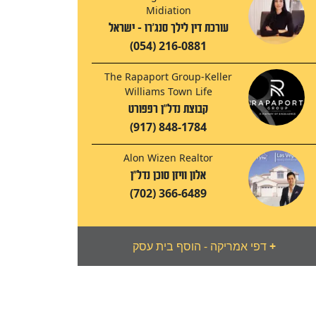
Midiation
עורכת דין לילך סנג'רו - ישראל
(054) 216-0881
The Rapaport Group-Keller
Williams Town Life
קבוצת נדל"ן רפפורט
(917) 848-1784
Alon Wizen Realtor
אלון וויזן סוכן נדל"ן
(702) 366-6489
+
דפי אמריקה - הוסף בית עסק