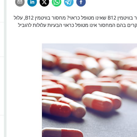
מהן ההשפעות ותופעות הלוואי להן עלול לגרום מחסור בוויטמין B12 שאינו מטופל כראוי? מחסור בוויטמין B12, עלול
מקרים בהם המחסור אינו מטופל כראוי הבעיות עלולות להוביל