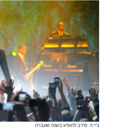
ג'יי.זי. סירב להופיע בשנה שעברה