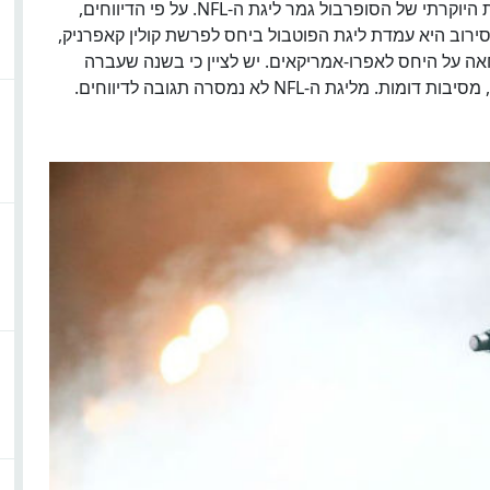
הזמרת ריהאנה סירבה להופיע השנה במופע המחצית היוקרתי של הסופרבול גמר ליגת ה-NFL. על פי הדיווחים,
מגזין "US Weekly" שהסיבה לסירוב היא עמדת ליגת הפוטבול ביחס לפרשת קולין קאפרניק,
אה על היחס לאפרו-אמריקאים. יש לציין כי בשנה שעברה
ת ה-NFL לא נמסרה תגובה לדיווחים.