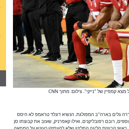
 קמפיין של "נייקי". צילום: מתוך CNN
רה גלים בארה"ב המפולגת. הנשיא דונלד טראמפ לא היסס
ספים, רובם רפובליקנים. ואילו קאפרניק, שעזב את קבוצתו סן
א קבוצה. לטענתו, ראשי קבוצות הליגה החליטו שלא להעסיקו כעונש על המחאה