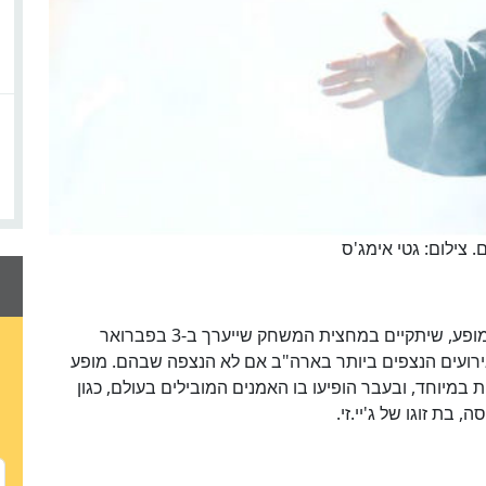
 צילום: גטי אימג'ס
בעקבות סירובה של הזמרת, תופיע להקת מארון 5 במופע, שיתקיים במחצית המשחק שייערך ב-3 בפברואר
ירועים הנצפים ביותר בארה"ב אם לא הנצפה שבהם. מופע
מיוחד, ובעבר הופיעו בו האמנים המובילים בעולם, כגון
 בת זוגו של ג'יי.זי.