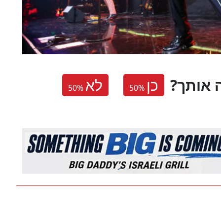
 אותך
כן
לא
50
%
50
%