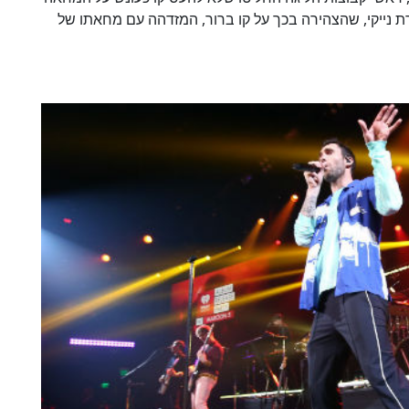
ת נייקי, שהצהירה בכך על קו ברור, המזדהה עם מחאתו של