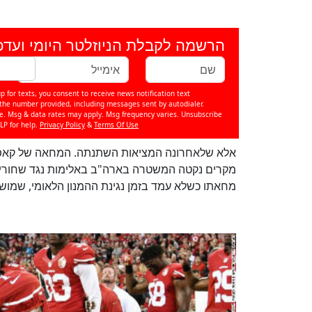
הרשמה לקבלת הניוזלטר היומי ועדכ
p for texts, you consent to receive news notification text
e number provided, including messages sent by autodialer.
se. Msg & data rates may apply. Msg frequency varies. Unsubscribe
LP for help.
Privacy Policy
&
Terms Of Use
מקרים נקטה המשטרה בארה"ב באלימות נגד שחורים
מחאתו כשלא עמד בזמן נגינת ההמנון הלאומי, שמוש