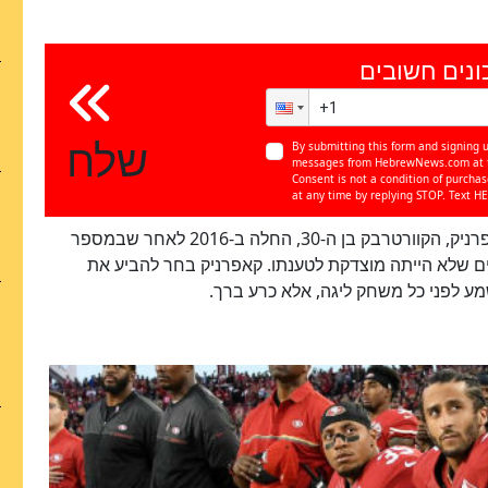
ונים חשובים
שלח
By submitting this form and signing u
messages from HebrewNews.com at th
Consent is not a condition of purcha
at any time by replying STOP. Text HE
אלא שלאחרונה המציאות השתנתה. המחאה של קאפרניק, הקוורטרבק בן ה-30, החלה ב-2016 לאחר שבמספר
 שלא הייתה מוצדקת לטענתו. קאפרניק בחר להביע את
מע לפני כל משחק ליגה, אלא כרע ברך.