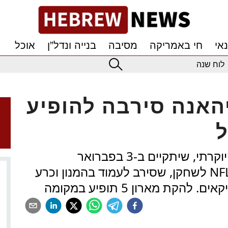
אי
חי באמריקה
מסיבה
בנייה ונדל”ן
אוכל
לוח שנה
האנה סירבה להופיע
ל
הזמרת דחתה את ההצעה למופע היוקרתי, שיתקיים ב-3 בפברואר
באטלנטה, בשל היחס של ליגת ה-NFL לשחקן, שסירב לעמוד בהמנון וכרע
ת מארון 5 תופיע במקומה