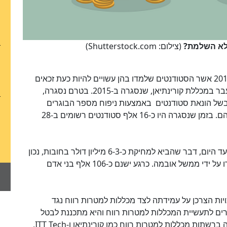
 לא השלמת?
(צילום: Shutterstock.com)
ישנם למעלה מ-1,400 מכללות שנסגרו בין 2013 ל-2015 אשר הסטודנטים שלמדו בהן עשויים להיות כעת זכאים
אוטומטית למחיקת חובם. כך לדוגמא סטודנטים לשעבר במכללת קורינתיאן, שנסגרה ב-2015. בטרם נסגרה,
ך למטרות רווח ב-30 מיליון דולר בשל הונאת סטודנטים באמצעות ניפוח מספר הבוגרים
שהצליחו להציב במקומות עבודה עם השלמת לימודיהם. בזמן שנסגרה היו כ-16 אלף סטודנטים רשומים ב-28
קרוב ל-38 אלף תביעות שהוגשו תחת התקנה אושרו עד היום, דבר שהביא למחיקת כ-6-3 מיליון דולר בחובות, נכון
לסוף חודש יוני. כשני שלישים מן התביעות הללו אושרו על ידי ממשל אובמה. כרגע ישנם כ-106 אלף בני אדם
כויות הצרכן על עמידתה לצד מכללות למטרות רווח נגד
ם לתעשיית המכללות למטרות רווח והיא מתכננת לבטל
תקנה אחרת שהיתה חיונית למאבק של ממשל אובמה ברשתות מכללות למטרות רווח כמו קורינתיאן ו-ITT Tech,