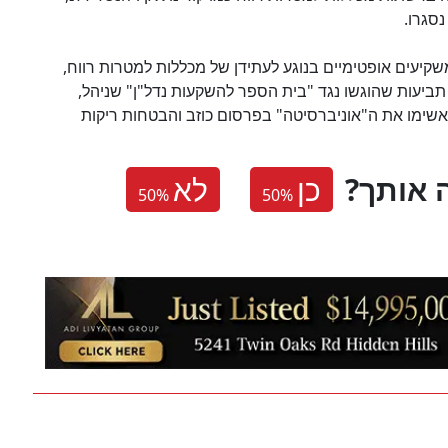
סגרו.
ד טראמפ ניצח בבחירות ב-2016 היו המשקיעים אופטימיים בנוגע לעתידן של מכללות למטרות רווח,
תביעות שהוגשו נגד "בית הספר להשקעות נדל"ן" שניהל,
שימו את ה"אוניברסיטה" בפרסום כוזב והבטחות ריקות
 אותך
כן
לא
50
%
50
%