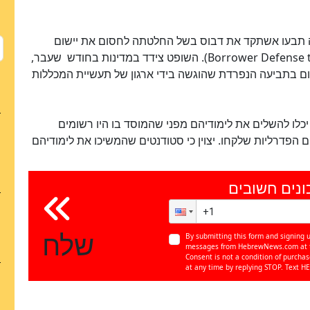
ושינגטון הבירה תבעו אשתקד את דבוס בשל החלטתה לחסום את יישום
התקנה, המכונה הגנת הלווה להחזר (Borrower Defense to Repayment). השופט צידד במדינות בחודש שעבר,
ם בתביעה הנפרדת שהוגשה בידי ארגון של תעשיית המכללות
לו להשלים את לימודיהם מפני שהמוסד בו היו רשומים
 הפדרליות שלקחו. יצוין כי סטודנטים שהמשיכו את לימודיהם
ונים חשובים
שלח
By submitting this form and signing u
messages from HebrewNews.com at th
Consent is not a condition of purcha
at any time by replying STOP. Text HE