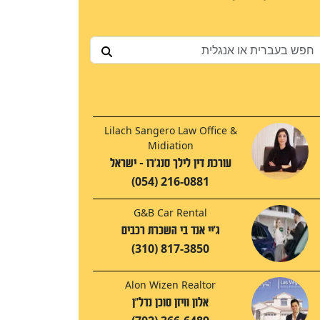
Lilach Sangero Law Office &
Midiation
עורכת דין לילך סנג'רו - ישראל
(054) 216-0881
G&B Car Rental
ג'יי אנד בי השכרת רכבים
(310) 817-3850
Alon Wizen Realtor
אלון וויזן סוכן נדל"ן