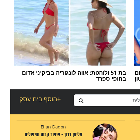
ם
בת 51 ולוהטת: אווה לונגוריה בביקיני אדום
ן
בחופי ספרד
+
הוסף בית עסק
Elian Dadon
אליאן דדון - איפור קבוע וטיפולים