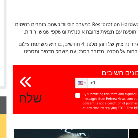
דוהן (39) ואל פ'צינו (78) נצפו בתחילת השבוע ב-Resroration Hardware במערב הוליווד כשהם בוחרים רהיטים
ה הופעה עם חצאית צהובה אופנתית ומשקפי שמש ורודות.
למרות ששני השחקנים שומרים על שתיקה, נחשף לאחרונה ציוץ של דוהן מלפני 4 חודשים, בו היא משתפת צילום
 ורשמה "אני ממליצה בחום על הסרט, מדובר בסרט עם משחק מדהים ותסריט
ונים חשובים
שלח
By submitting this form and signing u
messages from HebrewNews.com at th
Consent is not a condition of purcha
at any time by replying STOP. Text HE