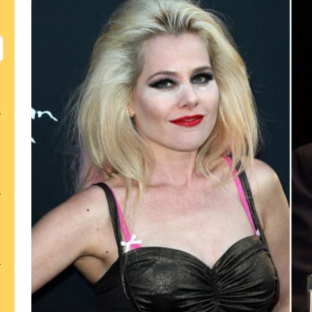
כן
100
%