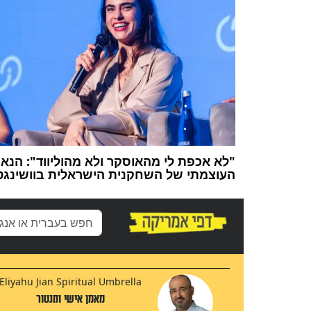
"לא אכפת לי מהאוסקר ולא מהוליווד": הנאו
העוצמתי של השחקנית הישראלית בוושינגטו
Eliyahu Jian Spiritual Umbrella
מאמן אישי ומנטור