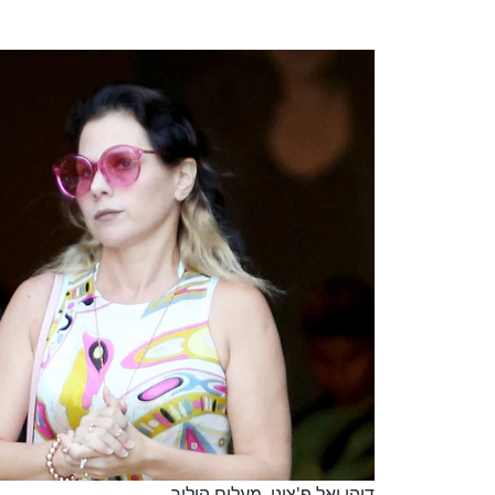
דוהן ואל פ'צינו. מעלים הילוך