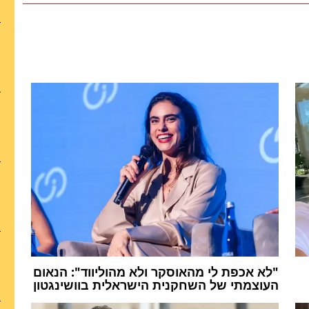
"לא אכפת לי מהאוסקר ולא מהוליווד": הנאום
העוצמתי של השחקנית הישראלית בוושינגטון