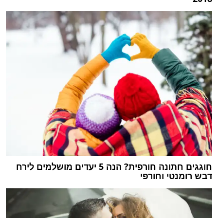
חוגגים חתונה חורפית? הנה 5 יעדים מושלמים לירח
דבש רומנטי וחורפי