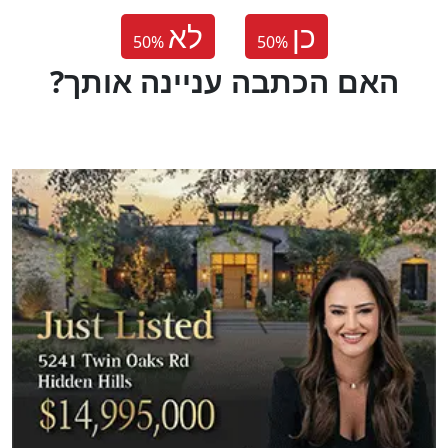
כן
לא
50
%
50
%
?האם הכתבה עניינה אותך