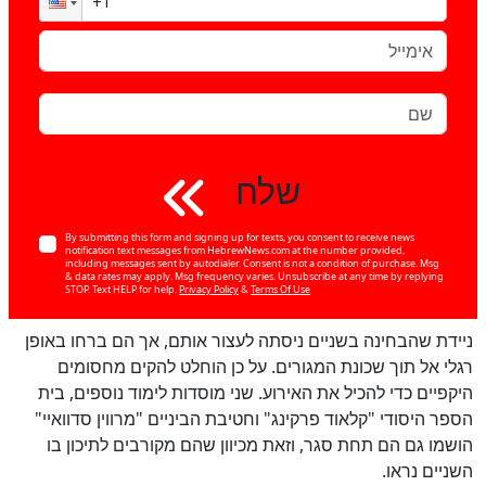
שלח
By submitting this form and signing up for texts, you consent to receive news
notification text messages from HebrewNews.com at the number provided,
including messages sent by autodialer. Consent is not a condition of purchase. Msg
& data rates may apply. Msg frequency varies. Unsubscribe at any time by replying
STOP. Text HELP for help.
Privacy Policy
&
Terms Of Use
ניידת שהבחינה בשניים ניסתה לעצור אותם, אך הם ברחו באופן
רגלי אל תוך שכונת המגורים. על כן הוחלט להקים מחסומים
היקפיים כדי להכיל את האירוע. שני מוסדות לימוד נוספים, בית
הספר היסודי "קלאוד פרקינג" וחטיבת הביניים "מרווין סדוואיי"
הושמו גם הם תחת סגר, וזאת מכיוון שהם מקורבים לתיכון בו
השניים נראו.