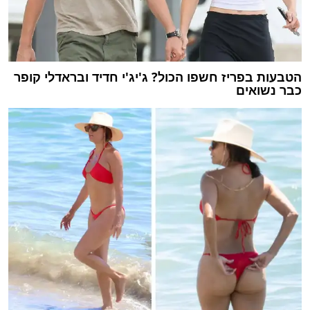
הטבעות בפריז חשפו הכול? ג'יג'י חדיד ובראדלי קופר
כבר נשואים