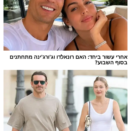
אחרי עשור ביחד: האם רונאלדו וג'ורג'ינה מתחתנים
בסוף השבוע?