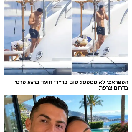
הפפראצי לא פספסו: טום בריידי תועד ברגע פרטי
בדרום צרפת