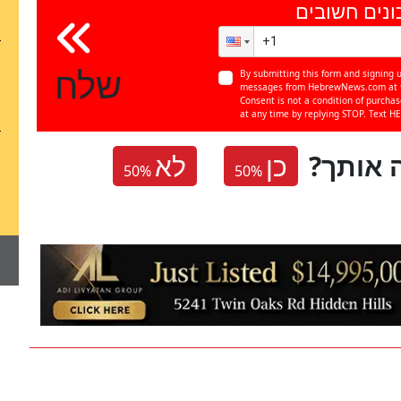
ונים חשובים
שלח
By submitting this form and signing u
messages from HebrewNews.com at th
Consent is not a condition of purcha
at any time by replying STOP. Text HE
 אותך
כן
לא
50
%
50
%