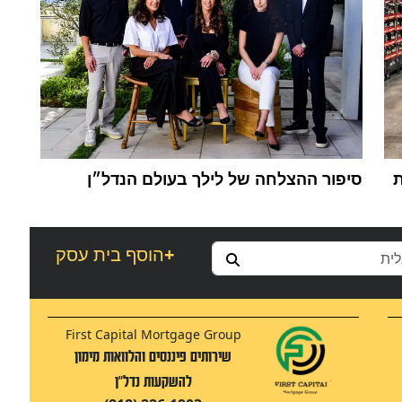
ת
סיפור ההצלחה של לילך בעולם הנדל״ן
+
הוסף בית עסק
First Capital Mortgage Group
שירותים פיננסים והלוואות מימון
להשקעות נדל"ן