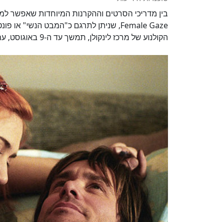
Female Gaze, שניתן לתרגם כ"המבט הנשי"
הקולנוע של מרכז לינקולן, תמשך עד ה-9 באוגוסט, עם יצירות שחוגגות את השפעת נשים קולנועניות.