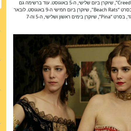
שהביאה אל המסכים את קרב האגרוף האפי בסרט “Creed”, שיוקרן ביום שלישי, ה-5 באוגוסט. עוד ברשימה גם
הלן לובאר, שצילמה את דרום ברוקלין והציגה אותה בסרט “Beach Rats", שיוקרן ביום חמישי ה-9 באוגוסט. לובאר
הנציחה גם את מופע הריקוד של פינה בוש בתלת ממד, בסרט “Pina”, שיוקרן בימים ראשון ושלישי, ה-5 וה-7