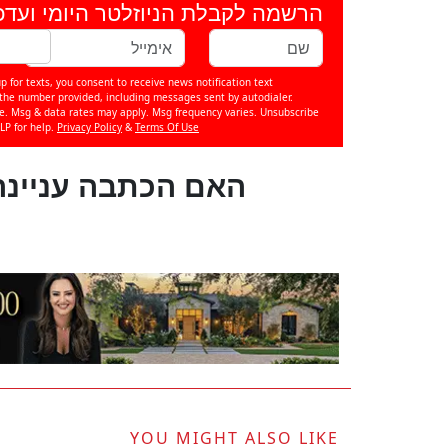
הרשמה לקבלת הניוזלטר היומי ועדכ
p for texts, you consent to receive news notification text
e number provided, including messages sent by autodialer.
se. Msg & data rates may apply. Msg frequency varies. Unsubscribe
LP for help.
Privacy Policy
&
Terms Of Use
?האם הכתבה עניינה
YOU MIGHT ALSO LIKE