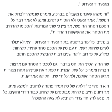
מהאיחוד האירופי".
"זה משהו שאנחנו מקבלים בברכה, ואמרנו שנמשיך לבדוק את
הנושא", אמר האנט ולא הוסיף פרטים. וואנג לא אמר דבר על
הסכם הסחר החופשי, אך ציין כי שתי המדינות "הסכימו להרחיב
את הסחר ואת ההשקעות ההדדיות".
בינתיים, כל עוד בריטניה בתוך האיחוד האירופי, היא לא יכולה
לקיים שיחות רשמיות עם סין על הסכם סחר עתידי. לשיחות
כאלה, על פי רוב, לוקח שנים רבות להבשיל להסכם חתום.
שר החוץ הסיני התייחס בדבריו גם לסכסוך הסחר עם ארצות
הברית ואמר כי על שתי המדינות לפתור את ענייניהן תחת מטריית
ארגון הסחר העולמי, ולא על ידי שינוי חקיקה אמריקנית.
הוא הוסיף כי "דלתה של סין תמיד פתוחה לדיונים ולמשא ומתן,
אך דיונים חייבים להיות מבוססים על שיוויון, כבוד הדדי וחוקים. כל
איום או לחץ חד צדדי רק יביא לתוצאה ההפוכה".