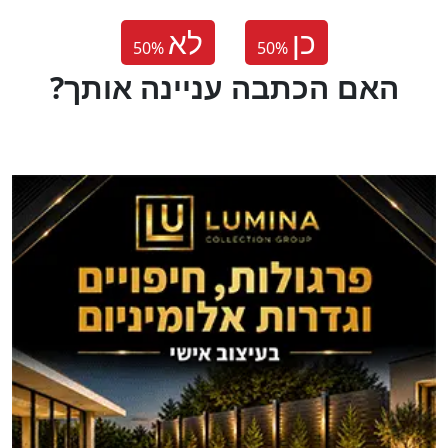
כן
לא
50
%
50
%
?האם הכתבה עניינה אותך