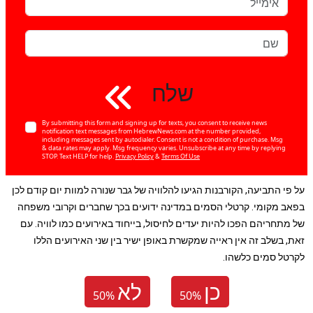
שלח
By submitting this form and signing up for texts, you consent to receive news
notification text messages from HebrewNews.com at the number provided,
including messages sent by autodialer. Consent is not a condition of purchase. Msg
& data rates may apply. Msg frequency varies. Unsubscribe at any time by replying
STOP. Text HELP for help.
Privacy Policy
&
Terms Of Use
על פי התביעה, הקורבנות הגיעו להלוויה של גבר שנורה למוות יום קודם לכן
בפאב מקומי. קרטלי הסמים במדינה ידועים בכך שחברים וקרובי משפחה
של מתחריהם הפכו להיות יעדים לחיסול, בייחוד באירועים כמו לוויה. עם
זאת, בשלב זה אין ראייה שמקשרת באופן ישיר בין שני האירועים הללו
לקרטל סמים כלשהו.
כן
לא
50
%
50
%