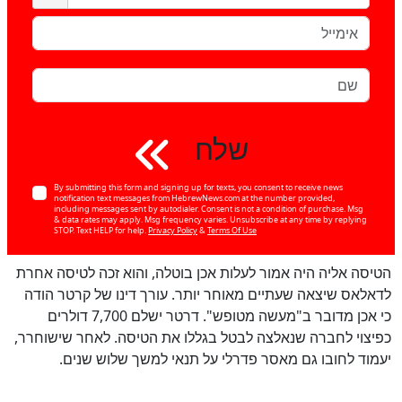
שלח
By submitting this form and signing up for texts, you consent to receive news
notification text messages from HebrewNews.com at the number provided,
including messages sent by autodialer. Consent is not a condition of purchase. Msg
& data rates may apply. Msg frequency varies. Unsubscribe at any time by replying
STOP. Text HELP for help.
Privacy Policy
&
Terms Of Use
הטיסה אליה היה אמור לעלות אכן בוטלה, והוא זכה לטיסה אחרת
לדאלאס שיצאה שעתיים מאוחר יותר. עורך דינו של קרטר הודה
כי אכן מדובר ב"מעשה מטופש". דרטר ישלם 7,700 דולרים
כפיצוי לחברה שנאלצה לבטל בגללו את הטיסה. לאחר שישוחרר,
יעמוד לחובו גם מאסר פדרלי על תנאי למשך שלוש שנים.