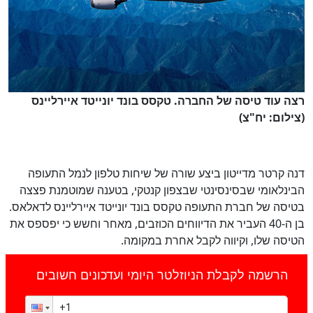
רצה עוד טיסה של החברה. טקסס בונד יונייטד איירליינס
(צילום: יח"צ)
דנה קרטר מדייטון ביצע שורה של שיחות טלפון לנמל התעופה
הבינלאומי שבסינסינטי שבצפון קנטקי, בטענה שמוטמנת פצצה
בטיסה של חברת התעופה טקסס בונד יונייטד איירליינס לדאלאס.
בן ה-40 העביר את הדיווחים הכוזבים, מאחר וחשש כי יפספס את
הטיסה שלו, וקיווה לקבל אחרת במקומה.
הרשמה לקבלת הניוזלטר היומי ועדכונים חשובים