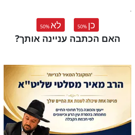
.
כן
לא
50
%
50
%
?האם הכתבה עניינה אותך