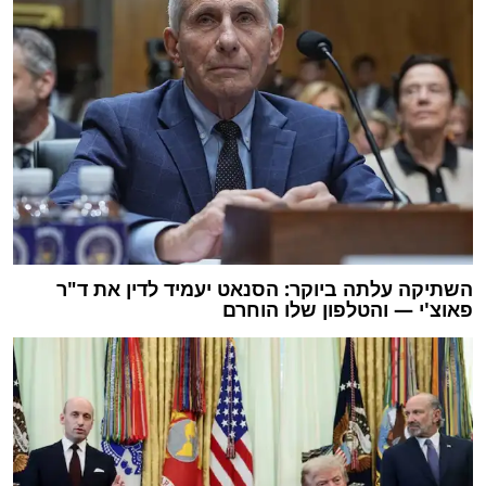
השתיקה עלתה ביוקר: הסנאט יעמיד לדין את ד"ר
פאוצ'י — והטלפון שלו הוחרם