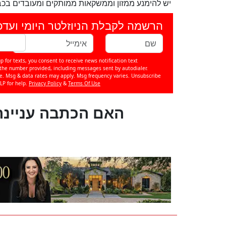
יש להימנע ממזון וממשקאות ממותקים ומעובדים בכבד
הרשמה לקבלת הניוזלטר היומי ועדכ
p for texts, you consent to receive news notification text
e number provided, including messages sent by autodialer.
se. Msg & data rates may apply. Msg frequency varies. Unsubscribe
LP for help.
Privacy Policy
&
Terms Of Use
?האם הכתבה עניינה