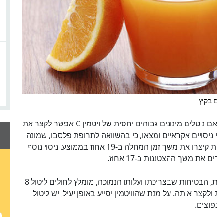
מדענים מאוניברסיטת הלסינקי, שבפינלנד, מצאו כי, אם נוטלים מינונים גבוהים יחסית של ויטמין C אפשר לקצר את
יסויים אקראיים ומצאו, כי בהשוואה לתרופת פלסבו, שמונה
גרמים של ויטמין C, שניתנו ביום הראשון של ההצטננות קיצרו את משך זמן המחלה ב-19 אחוז בממוצע. ניסוי נוסף
לאור ההשפעה העקבית של ויטמין C על משך הצטננות, הבטיחות שבצריכתו ועלותו הנמוכה, מומלץ לחולים ליטול 8
ולקצר אותה. על מנת שהוויטמין יסייע באופן יעיל, יש ליטול
פוצים.