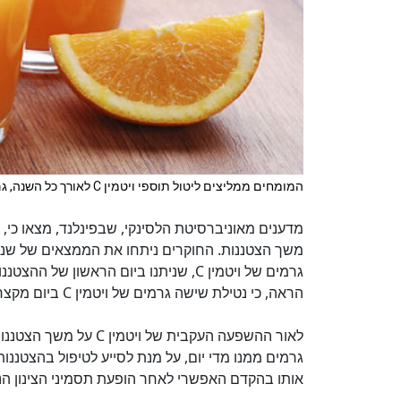
המומחים ממליצים ליטול תוספי ויטמין C לאורך כל השנה, גם בקיץ
משך הצטננות. החוקרים ניתחו את הממצאים של שני נ
הראה, כי נטילת שישה גרמים של ויטמין C ביום מקצרים את משך ההצטננות ב-17 אחוז.
גרמים ממנו מדי יום, על מנת לסייע לטיפול בהצטננות 
אותו בהקדם האפשרי לאחר הופעת תסמיני הצינון הנ