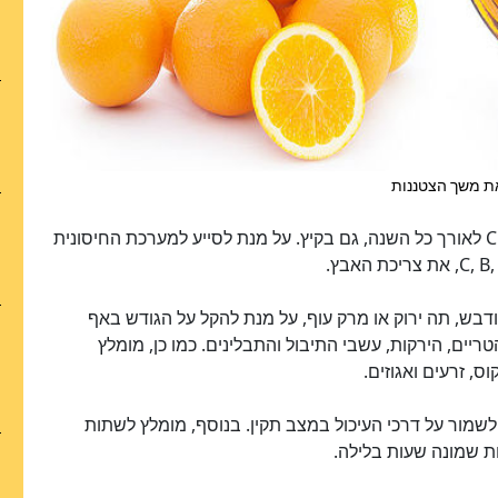
בהמשך לכך, המומחים ממליצים ליטול תוספי ויטמין C לאורך כל השנה, גם בקיץ. על מנת לסייע למערכת החיסונית
דבש, תה ירוק או מרק עוף, על מנת להקל על הגודש באף
ריים, הירקות, עשבי התיבול והתבלינים. כמו כן, מומלץ
ס, זרעים ואגוזים.
לשמור על דרכי העיכול במצב תקין. בנוסף, מומלץ לשתות
ות שמונה שעות בלילה.