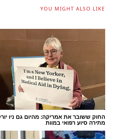
YOU MIGHT ALSO LIKE
החוק ששובר את אמריקה: מהיום גם ניו יור
מתירה סיוע רפואי במוות