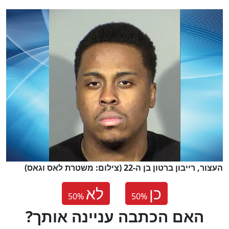
העצור, רייבון ברטון בן ה-22 (צילום: משטרת לאס וגאס)
כן
לא
50
%
50
%
?האם הכתבה עניינה אותך