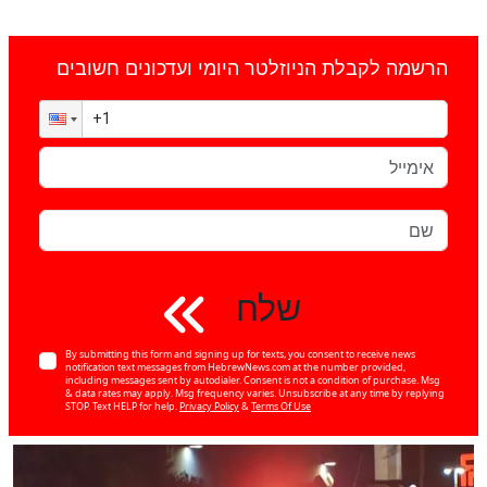
הרשמה לקבלת הניוזלטר היומי ועדכונים חשובים
שלח
By submitting this form and signing up for texts, you consent to receive news
notification text messages from HebrewNews.com at the number provided,
including messages sent by autodialer. Consent is not a condition of purchase. Msg
& data rates may apply. Msg frequency varies. Unsubscribe at any time by replying
STOP. Text HELP for help.
Privacy Policy
&
Terms Of Use