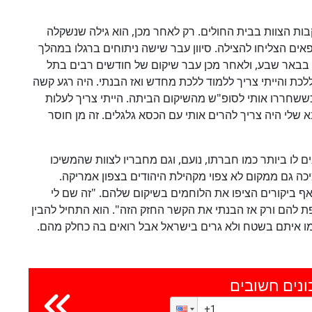
קבות הצוות בבית החולים. רק לאחר מכן, הוא גילה שנשקלה
אים הצליחו להצילה. סיוון עבר שישה ניתוחים ברגלו במהלך
 בבאר שבע, ולאחר מכן עבר שיקום של חודשים רבים בתל
כת והייתי צריך ללמוד ללכת מחדש ואז הבנתי. היה רגע קשה
שבפעם הראשונה אחרי 3 חודשים כששחררו אותי לסופ"ש מהשיקום הביתה. הייתי צריך לעלות
 שלי היה צריך להרים אותי עם הכסא גלגלים. זה מן חוסר
 לו ביותר כמו חברתו, נועם, וגם מחבריו לצוות שהמשיכו
כה גם ממקום לא צפוי מקהילת היהודים בצפון אמריקה.
 ואף ביקורים הציפו את הלוחמים בשיקום שלהם. "זה שם לי
 להם ורק אז הבנתי את הקשר החזק הזה". הוא התחיל להבין
מו איתם בשטח ולא גרים בישראל אבל רואים בה כחלק מהם.
ונים חשובים