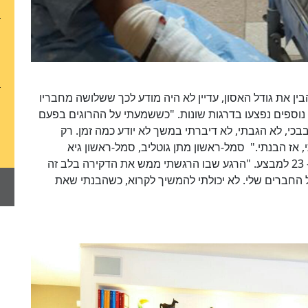
בין את גודל האסון, עדיין לא היה מודע לכך ששלושה מחבריו
נוספים נפצעו בדרגות שונות. "כששמעתי על ההרוגים בפעם
כי, לא הגבתי, לא דיברתי במשך לא יודע כמה זמן. רק
 אז הבנתי." סמל-ראשון מתן גוטליב, סמל-ראשון גיא
אלגרנטי וסמל-ראשון עומר חי נהרגו בתקרית ביום ה- 23 למבצע. "הרגע שבו הרגשתי ממש את הדקירה בלב זה
החברים שלי. לא יכולתי להמשיך לקרוא, כשהבנתי שאת