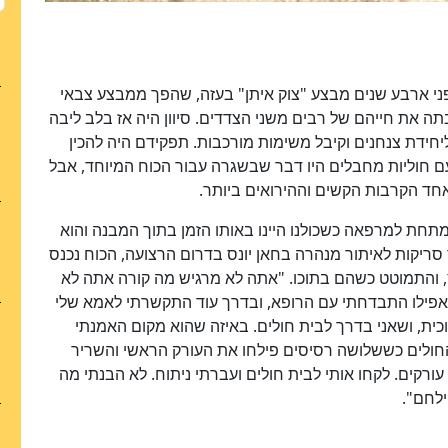
בו התחיל לפני ארבע שנים מבצע "צוק איתן" בעזה, שהפך ממבצע צבאי
ה את חייהם של רבים משני הצדדים. סיוון היה אז בלב ליבה
חידת צנחנים וקיבל משימות מורכבות. תפקידם היה להכין
 חוליות מחבלים היו דבר שבשגרה עבור הכוח המיוחד, אבל
אחד הקרבות הקשים וההירואים ביותר.
תחת למרפאה כשכולנו היינו באותו הזמן בתוך המבנה והוא
 סריקות לאיתור מנהרה בחאן יונס בדרום הרצועה, הכוח נכנס
 והתמוטט כשהם בתוכו. "אתה לא מרגיש מה קורה אתה לא
 שאפילו התבדחתי עם הרופא, ובדרך עוד התקשרתי לאמא שלי
ית, ושאני בדרך לבית חולים. באיזה שהוא מקום האמנתי
ת החולים כששלושה רסיסים פילחו את העורק הראשי והשריר
רקים. לקחו אותי לבית חולים ועברתי ניתוח. לא הבנתי מה
ילחם".