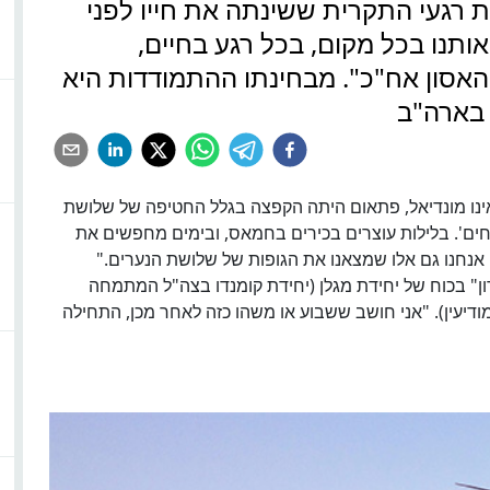
את רגעי התקרית ששינתה את חייו לפני
ותנו בכל מקום, בכל רגע בחיים,
אסון אח"כ". מבחינתו ההתמודדות היא
 בארה"ב
וראינו מונדיאל, פתאום היתה הקפצה בגלל החטיפה של שלושת
חים'. בלילות עוצרים בכירים בחמאס, ובימים מחפשים את
אנחנו גם אלו שמצאנו את הגופות של שלושת הנערים."
פרון" בכוח של יחידת מגלן (יחידת קומנדו בצה"ל המתמחה
יעין). "אני חושב ששבוע או משהו כזה לאחר מכן, התחילה