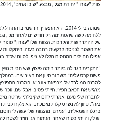
צוות "עפרון" יחידת מגלן, מבצע "שובו אחים", 2014
שמונה ביולי 2014, הוא התאריך הרשמי 
ללחימה קשה שהסתיימה רק חודשיים לאחר מכן, וגבת
של ההתרחשות והקרבות. הצוות שלו "עפרון" סופח לי
את השטח לכניסה קרקעית רחבה בעזה. היתקלויות עם
אפילו החיילים המנוסים הללו לא ציפו לסיום שכזה ב
"התקרית הגדולה ביותר היתה פיצוץ שש חביות נפץ מ
פשוט קרס עלינו" משחזר סיוון את האירועים. במהלך
למבנה ממולכד של מרפאת אונר"א. המבנה התפוצץ,
מרגיש את הכאב הפיזי. הייתי פסיבי אבל שם. זוכר
ולחברה שלי נועם ואמרתי להם שקיבלתי שריטה מזכוכ
בזה". סיוון לא נשרט קלות מזכוכית, הוא נלקח לבי
ברגלו השמאלית. "עמרם, מהצוות שלי עשה לי חוסם עו
יש לי, והייתי בטוח שאחרי הניתוח אני חוזר לשטח לה