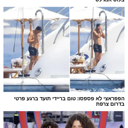
הפפראצי לא פספסו: טום בריידי תועד ברגע פרטי
בדרום צרפת