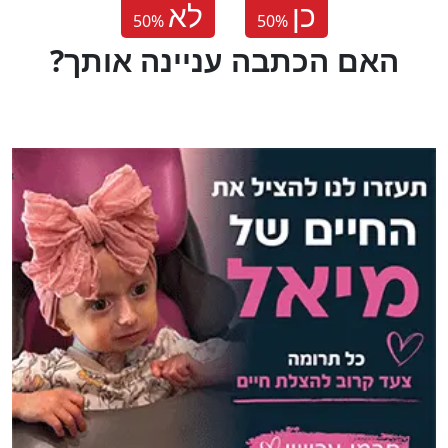
כן
לא
50
%
50
%
?האם הכתבה עניינה אותך