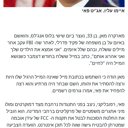
איימו עליו. אג'יט פאי
מארקרה מאן, בן 33, נעצר ביום שישי בלוס אנג'לס, והואשם
באיום על בן משפחה של פקיד פדרלי, לאחר שה- FBI עקב אחר
מיילים ששלח, ובהם שלל איומים.
"אני אמצא את הילדים שלך
ואני אהרוג אותם", כתב במייל ששלח בחודש דצמבר כשנושא
המייל היה "לחיים".
מאן הודה כי השתמש בכתובת מייל שאינה המייל הרגיל שלו היות
ורצה
להסתיר את זהותו, השם שבחר היה מרתיע והוא רצה
להפחיד את פאי, אמרו גורמים רשמיים.
פאי, רפובליקני, ניצב בפני התנגדות נרחבת מצד דמוקרטים ומולו
מיני אתגרים משפטיים של פרקליטים ברחבי המדינה. הוא הוביל
את החלטת הסוכנות לבטל את תקנות ה- FCC של עידן אובמה
שמטרתן להבטיח גישה שווה לכל תוכן אינטרנט.
הוועדה הצביעה