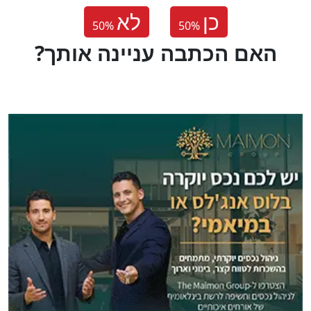
כן
לא
50
%
50
%
?האם הכתבה עניינה אותך