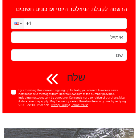
הרשמה לקבלת הניוזלטר היומי ועדכונים חשובים
שלח
By submitting this form and signing up for texts, you consent to receive news
notification text messages from HebrewNews.com at the number provided,
including messages sent by autodialer. Consent is not a condition of purchase. Msg
& data rates may apply. Msg frequency varies. Unsubscribe at any time by replying
STOP. Text HELP for help.
Privacy Policy
&
Terms Of Use