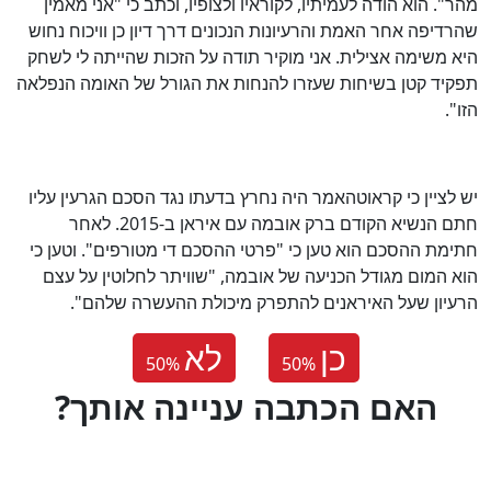
מהר". הוא הודה לעמיתיו, לקוראיו ולצופיו, וכתב כי "אני מאמין
שהרדיפה אחר האמת והרעיונות הנכונים דרך דיון כן וויכוח נחוש
היא משימה אצילית. אני מוקיר תודה על הזכות שהייתה לי לשחק
תפקיד קטן בשיחות שעזרו להנחות את הגורל של האומה הנפלאה
הזו".
יש לציין כי קראוטהאמר היה נחרץ בדעתו נגד הסכם הגרעין עליו
חתם הנשיא הקודם ברק אובמה עם איראן ב-2015. לאחר
חתימת ההסכם הוא טען כי "פרטי ההסכם די מטורפים". וטען כי
הוא המום מגודל הכניעה של אובמה, "שוויתר לחלוטין על עצם
הרעיון שעל האיראנים להתפרק מיכולת ההעשרה שלהם".
כן
לא
50
%
50
%
?האם הכתבה עניינה אותך