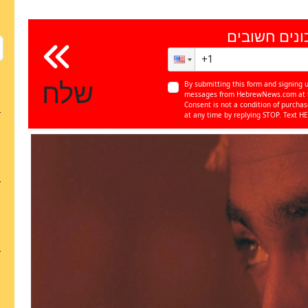
ונים חשובים
שלח
By submitting this form and signing u
messages from HebrewNews.com at th
Consent is not a condition of purcha
at any time by replying STOP. Text HE
כן
85
%