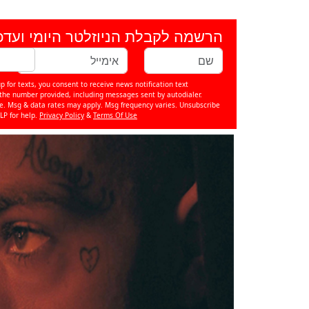
הרשמה לקבלת הניוזלטר היומי ועדכ
p for texts, you consent to receive news notification text
e number provided, including messages sent by autodialer.
se. Msg & data rates may apply. Msg frequency varies. Unsubscribe
LP for help.
Privacy Policy
&
Terms Of Use