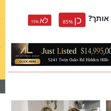
 אותך
לא
15
%