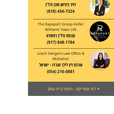
דויד ביביאן סוכן נדל"ן
(818) 456-7324
The Rapaport Group-Keller
Williams Town Life
קבוצת נדל"ן רפפורט
(917) 848-1784
Lilach Sangero Law Office &
Midiation
עורכת דין לילך סנג'רו - ישראל
(054) 216-0881
+
דפי אמריקה - הוסף בית עסק