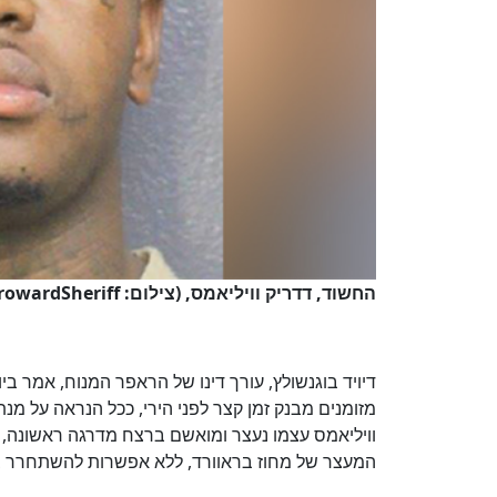
החשוד, דדריק וויליאמס, (צילום: BrowardSheriff@)
מזומנים מבנק זמן קצר לפני הירי, ככל הנראה על מנת
וויליאמס עצמו נעצר ומואשם ברצח מדרגה ראשונה, ה
המעצר של מחוז בראוורד, ללא אפשרות להשתחרר בע