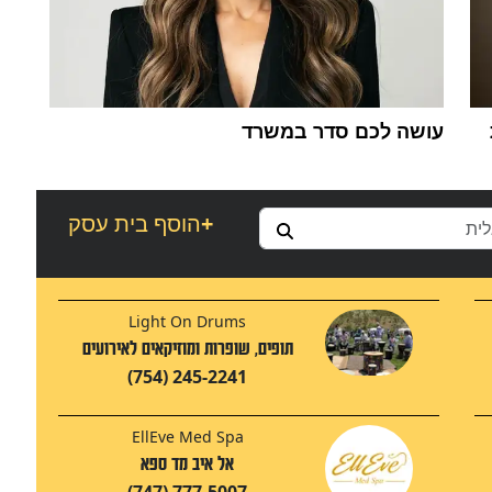
עושה לכם סדר במשרד
+
הוסף בית עסק
Light On Drums
תופים, שופרות ומוזיקאים לאירועים
(754) 245-2241
EllEve Med Spa
אל איב מד ספא