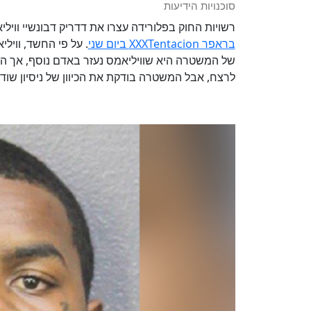
סוכנויות הידיעות
רשויות החוק בפלורידה עצרו את דדריק דבונשיי וויליאמס, בן 22 מהעיר פומפאנו ביץ', בח
בראפר XXXTentacion ביום שני
של המשטרה היא שוויליאמס נעזר באדם נוסף, אך ה
לרצח, אבל המשטרה בודקת את הכיוון של ניסיון שו