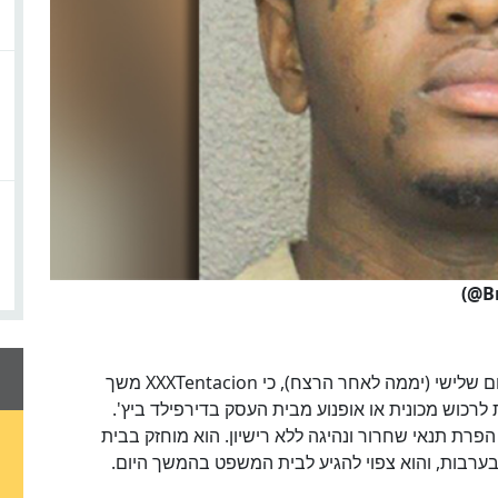
דיויד בוגנשולץ, עורך דינו של הראפר המנוח, אמר ביום שלישי (יממה לאחר הרצח), כי XXXTentacion משך
 לרכוש מכונית או אופנוע מבית העסק בדירפילד ביץ'.
פרת תנאי שחרור ונהיגה ללא רישיון. הוא מוחזק בבית
רבות, והוא צפוי להגיע לבית המשפט בהמשך היום.