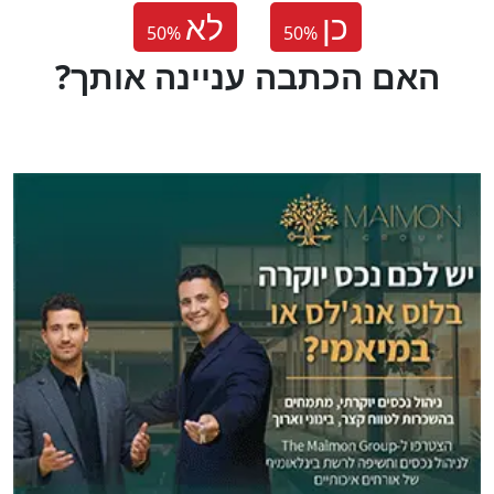
כן
לא
50
%
50
%
?האם הכתבה עניינה אותך