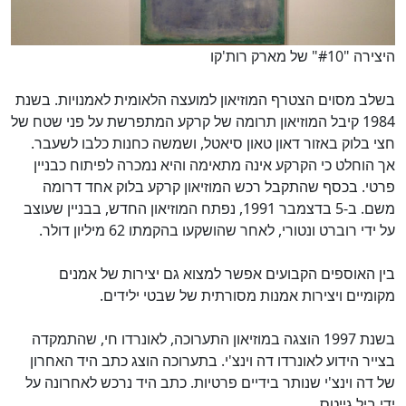
היצירה "#10" של מארק רות'קו
בשלב מסוים הצטרף המוזיאון למועצה הלאומית לאמנויות. בשנת
1984 קיבל המוזיאון תרומה של קרקע המתפרשת על פני שטח של
חצי בלוק באזור דאון טאון סיאטל, ושמשה כחנות כלבו לשעבר.
אך הוחלט כי הקרקע אינה מתאימה והיא נמכרה לפיתוח כבניין
פרטי. בכסף שהתקבל רכש המוזיאון קרקע בלוק אחד דרומה
משם. ב-5 בדצמבר 1991, נפתח המוזיאון החדש, בבניין שעוצב
על ידי רוברט ונטורי, לאחר שהושקעו בהקמתו 62 מיליון דולר.
בין האוספים הקבועים אפשר למצוא גם יצירות של אמנים
מקומיים ויצירות אמנות מסורתית של שבטי ילידים.
בשנת 1997 הוצגה במוזיאון התערוכה, לאונרדו חי, שהתמקדה
בצייר הידוע לאונרדו דה וינצ'י. בתערוכה הוצג כתב היד האחרון
של דה וינצ'י שנותר בידיים פרטיות. כתב היד נרכש לאחרונה על
ידי ביל גייטס.