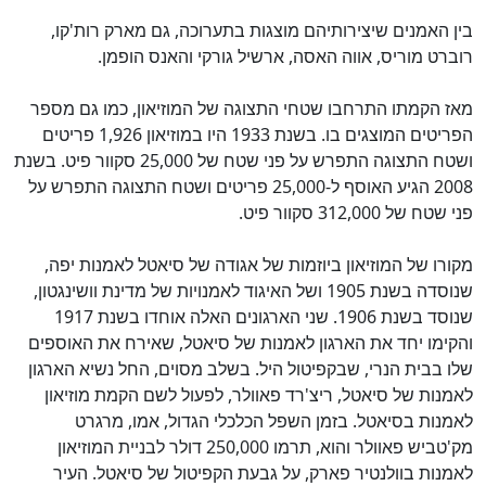
בין האמנים שיצירותיהם מוצגות בתערוכה, גם מארק רות'קו,
רוברט מוריס, אווה האסה, ארשיל גורקי והאנס הופמן.
מאז הקמתו התרחבו שטחי התצוגה של המוזיאון, כמו גם מספר
הפריטים המוצגים בו. בשנת 1933 היו במוזיאון 1,926 פריטים
ושטח התצוגה התפרש על פני שטח של 25,000 סקוור פיט. בשנת
2008 הגיע האוסף ל-25,000 פריטים ושטח התצוגה התפרש על
פני שטח של 312,000 סקוור פיט.
מקורו של המוזיאון ביוזמות של אגודה של סיאטל לאמנות יפה,
שנוסדה בשנת 1905 ושל האיגוד לאמנויות של מדינת וושינגטון,
שנוסד בשנת 1906. שני הארגונים האלה אוחדו בשנת 1917
והקימו יחד את הארגון לאמנות של סיאטל, שאירח את האוספים
שלו בבית הנרי, שבקפיטול היל. בשלב מסוים, החל נשיא הארגון
לאמנות של סיאטל, ריצ'רד פאוולר, לפעול לשם הקמת מוזיאון
לאמנות בסיאטל. בזמן השפל הכלכלי הגדול, אמו, מרגרט
מק'טביש פאוולר והוא, תרמו 250,000 דולר לבניית המוזיאון
לאמנות בוולנטיר פארק, על גבעת הקפיטול של סיאטל. העיר