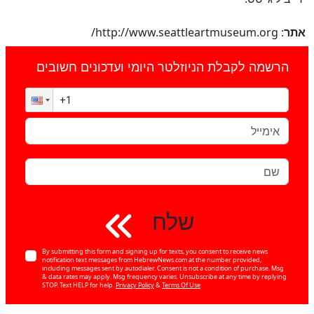
אתר
: http://www.seattleartmuseum.org/
הרשמה לקבלת הניוזלטר היומי ועדכונים חשובים
שלח
By submitting this form and signing up for texts, you consent to receive news
notification text messages from HebrewNews.com at the number provided,
including messages sent by autodialer. Consent is not a condition of purchase. Msg
& data rates may apply. Msg frequency varies. Unsubscribe at any time by replying
STOP. Text HELP for help.
Privacy Policy
&
Terms Of Use