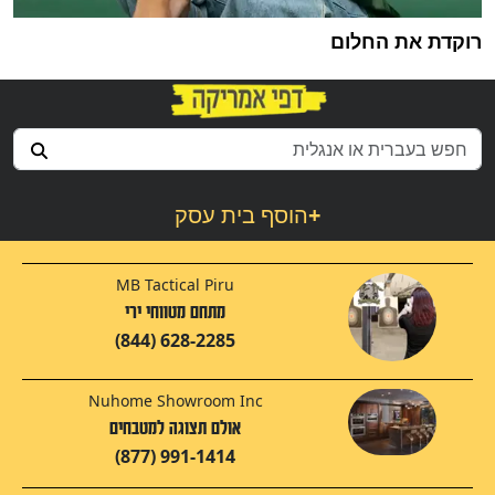
רוקדת את החלום
+
הוסף בית עסק
MB Tactical Piru
מתחם מטווחי ירי
(844) 628-2285
Nuhome Showroom Inc
אולם תצוגה למטבחים
(877) 991-1414